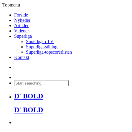
Topmenu
Forside
Nyheder
Artikler
Videoer
Superliga
Superliga i TV
Superliga-stilling
Superliga-topscorerlisten
Kontakt
D' BOLD
D' BOLD