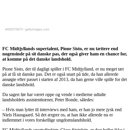
#455370670
/
gettyimages.com
FC Midtjyllands supertalent, Pione Sisto, er nu tættere end
nogensinde på sit danske pas, der også giver ham en chance for,
at komme på det danske landshold.
Pione Sisto, der til dagligt spiller i FC Midtjylland, er nu meget tæt
på at få sit danske pas. Det er også snart på tide, da han allerede
ansøgte efter passet i starten af 2013, da han gerne ville spille for det
danske landshold.
Da sagen før har været oppe og vende i medierne udtalte
landsholdets assistenttræner, Peter Bonde, således:
– Hvis man lytter til interviews med ham, er han jo mere jysk end
Niels Hausgaard. Så det ærgrer os, at han ikke allerede nu er
indlemmet i vores forskellige ungdomslandshold.
FC Midtjyllands sportsdirektør, Claus Steinlein, er dog heller ikke i