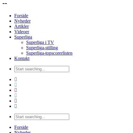
--
Forside
Nyheder
Artikler
Videoer
Superliga
Superliga i TV
Superliga-stilling
Superliga-topscorerlisten
Kontakt
Forside
Nyheder