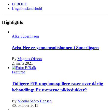
D' BOLD
Ungdomslandshold
Highlights
Alka Superligaen
Avis: Her er gennemsnitslønnen i Superligaen
By
Magnus Olsson
2. marts 2021
Featured
Tidligere EfB-ungdomsspillere raser over dårlig
behandling: Er trænerne nikkedukker?
By
Nicolai Sabro Hansen
30. oktober 2015