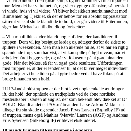
– Vi har Andorra i den første kamp, og her kommer vi til at møde en
mur. Men det har vi trænet på, og vi er dygtige offensive, så her skal
vi vinde, hvis vi vil videre. Vi bliver helt sikkert stærkt matchet mod
Rumænien og Tjekkiet, så der er behov for en absolut toppræstation,
såfremt vi skal slutte blandt de to hold, der går videre til Eliterunden,
siger Jan Michaelsen til dbu.dk og fortsætter:
– Vi har haft lidt skader blandt nogle af dem, der kandiderer til
truppen. Dem vil jeg besigtige lørdag og udtager derfor de sidste to
spillere i weekenden. Men man kan allerede nu se, at vi har en rigtig
spændende trup, som har vist, at vi kan spille på højt niveau, når vi
arbejder hårdt begge veje, og når vi fokuserer på at gøre hinanden
gode. Når det lykkes, så får vi også gode resultater. Udfordringen
med truppen er, at der er tendenser til, at det bliver meget individuelt.
Det arbejder vi hele tiden på at gøre bedre ved at have fokus på at
bruge hinanden som hold.
I U17-landsholdstruppen er der blot lavet nogle enkelte ændringer
ift. det hold, der opnåede en tredjeplads ved de åbne nordiske
mesterskaber i starten af august, der som bekendt blev dækket af D’
BOLD. Blandt andet er PSV-målmanden Lasse Askou Mikkelsen
tilbage fra sin skade og sender Jacob Pryts Larsen (Brøndby IF) ud
af truppen, mens også Mathias ‘Marvin’ Laursen (AGF) og Andreas
Friis Sørensen (Silkeborg IF) er blevet ekskluderet.
18-mands truppen til kvalkampene i Andorra