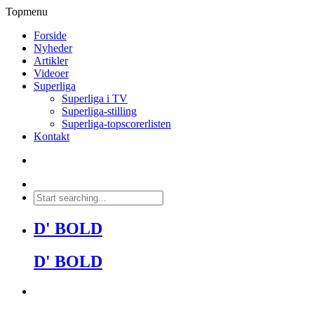
Topmenu
Forside
Nyheder
Artikler
Videoer
Superliga
Superliga i TV
Superliga-stilling
Superliga-topscorerlisten
Kontakt
D' BOLD
D' BOLD