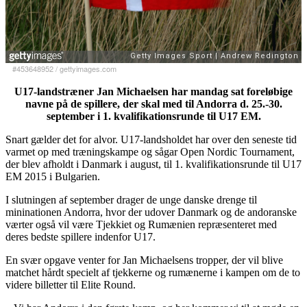
#453648952
/
gettyimages.com
U17-landstræner Jan Michaelsen har mandag sat foreløbige
navne på de spillere, der skal med til Andorra d. 25.-30.
september i 1. kvalifikationsrunde til U17 EM.
Snart gælder det for alvor. U17-landsholdet har over den seneste tid
varmet op med træningskampe og sågar Open Nordic Tournament,
der blev afholdt i Danmark i august, til 1. kvalifikationsrunde til U17
EM 2015 i Bulgarien.
I slutningen af september drager de unge danske drenge til
mininationen Andorra, hvor der udover Danmark og de andoranske
værter også vil være Tjekkiet og Rumænien repræsenteret med
deres bedste spillere indenfor U17.
En svær opgave venter for Jan Michaelsens tropper, der vil blive
matchet hårdt specielt af tjekkerne og rumænerne i kampen om de to
videre billetter til Elite Round.