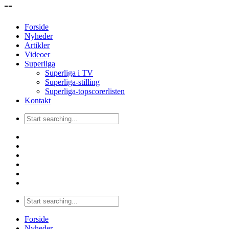
--
Forside
Nyheder
Artikler
Videoer
Superliga
Superliga i TV
Superliga-stilling
Superliga-topscorerlisten
Kontakt
Forside
Nyheder