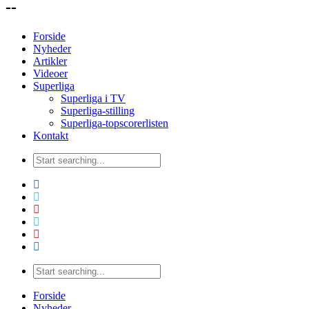
--
Forside
Nyheder
Artikler
Videoer
Superliga
Superliga i TV
Superliga-stilling
Superliga-topscorerlisten
Kontakt
Forside
Nyheder