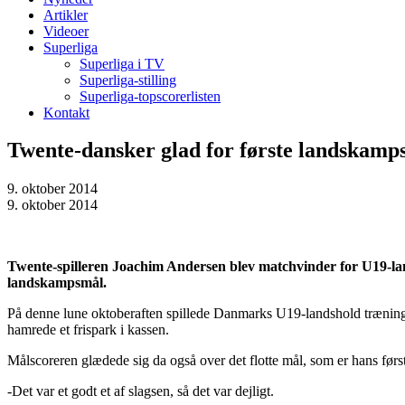
Artikler
Videoer
Superliga
Superliga i TV
Superliga-stilling
Superliga-topscorerlisten
Kontakt
Twente-dansker glad for første landskamp
9. oktober 2014
9. oktober 2014
Twente-spilleren Joachim Andersen blev matchvinder for U19-lands
landskampsmål.
På denne lune oktoberaften spillede Danmarks U19-landshold trænings
hamrede et frispark i kassen.
Målscoreren glædede sig da også over det flotte mål, som er hans først
-Det var et godt et af slagsen, så det var dejligt.