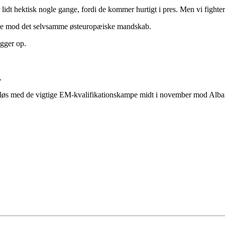
ver lidt hektisk nogle gange, fordi de kommer hurtigt i pres. Men vi fighte
dage mod det selvsamme østeuropæiske mandskab.
ygger op.
.
år løs med de vigtige EM-kvalifikationskampe midt i november mod Alba