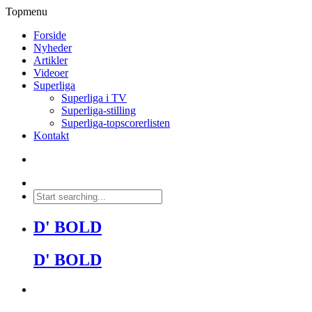
Topmenu
Forside
Nyheder
Artikler
Videoer
Superliga
Superliga i TV
Superliga-stilling
Superliga-topscorerlisten
Kontakt
D' BOLD
D' BOLD