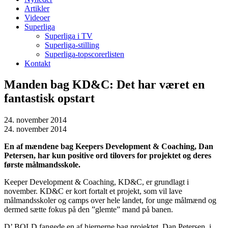
Artikler
Videoer
Superliga
Superliga i TV
Superliga-stilling
Superliga-topscorerlisten
Kontakt
Manden bag KD&C: Det har været en
fantastisk opstart
24. november 2014
24. november 2014
En af mændene bag Keepers Development & Coaching, Dan
Petersen, har kun positive ord tilovers for projektet og deres
første målmandsskole.
Keeper Development & Coaching, KD&C, er grundlagt i
november. KD&C er kort fortalt et projekt, som vil lave
målmandsskoler og camps over hele landet, for unge målmænd og
dermed sætte fokus på den ”glemte” mand på banen.
D’ BOLD fangede en af hjernerne bag projektet, Dan Petersen, i