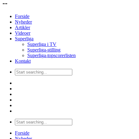
--
Forside
Nyheder
Artikler
Videoer
Superliga
Superliga i TV
Superliga-stilling
Superliga-topscorerlisten
Kontakt
Forside
Nyheder