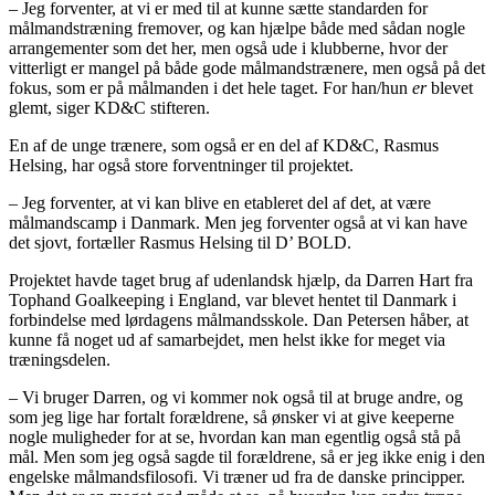
– Jeg forventer, at vi er med til at kunne sætte standarden for
målmandstræning fremover, og kan hjælpe både med sådan nogle
arrangementer som det her, men også ude i klubberne, hvor der
vitterligt er mangel på både gode målmandstrænere, men også på det
fokus, som er på målmanden i det hele taget. For han/hun
er
blevet
glemt, siger KD&C stifteren.
En af de unge trænere, som også er en del af KD&C, Rasmus
Helsing, har også store forventninger til projektet.
– Jeg forventer, at vi kan blive en etableret del af det, at være
målmandscamp i Danmark. Men jeg forventer også at vi kan have
det sjovt, fortæller Rasmus Helsing til D’ BOLD.
Projektet havde taget brug af udenlandsk hjælp, da Darren Hart fra
Tophand Goalkeeping i England, var blevet hentet til Danmark i
forbindelse med lørdagens målmandsskole. Dan Petersen håber, at
kunne få noget ud af samarbejdet, men helst ikke for meget via
træningsdelen.
– Vi bruger Darren, og vi kommer nok også til at bruge andre, og
som jeg lige har fortalt forældrene, så ønsker vi at give keeperne
nogle muligheder for at se, hvordan kan man egentlig også stå på
mål. Men som jeg også sagde til forældrene, så er jeg ikke enig i den
engelske målmandsfilosofi. Vi træner ud fra de danske principper.