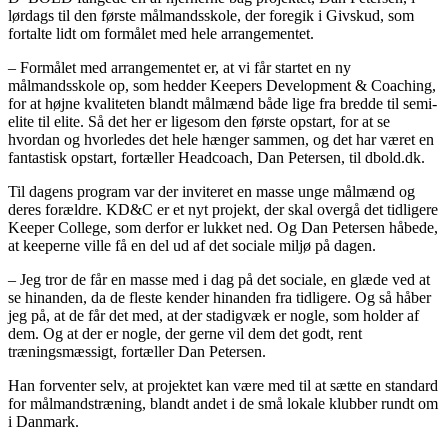
lørdags til den første målmandsskole, der foregik i Givskud, som
fortalte lidt om formålet med hele arrangementet.
– Formålet med arrangementet er, at vi får startet en ny
målmandsskole op, som hedder Keepers Development & Coaching,
for at højne kvaliteten blandt målmænd både lige fra bredde til semi-
elite til elite. Så det her er ligesom den første opstart, for at se
hvordan og hvorledes det hele hænger sammen, og det har været en
fantastisk opstart, fortæller Headcoach, Dan Petersen, til dbold.dk.
Til dagens program var der inviteret en masse unge målmænd og
deres forældre. KD&C er et nyt projekt, der skal overgå det tidligere
Keeper College, som derfor er lukket ned. Og Dan Petersen håbede,
at keeperne ville få en del ud af det sociale miljø på dagen.
– Jeg tror de får en masse med i dag på det sociale, en glæde ved at
se hinanden, da de fleste kender hinanden fra tidligere. Og så håber
jeg på, at de får det med, at der stadigvæk er nogle, som holder af
dem. Og at der er nogle, der gerne vil dem det godt, rent
træningsmæssigt, fortæller Dan Petersen.
Han forventer selv, at projektet kan være med til at sætte en standard
for målmandstræning, blandt andet i de små lokale klubber rundt om
i Danmark.