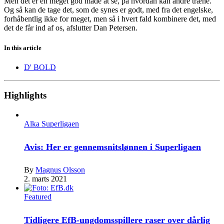
Men det er en meget god måde at se, på hvordan kan andre træne.
Og så kan de tage det, som de synes er godt, med fra det engelske,
forhåbentlig ikke for meget, men så i hvert fald kombinere det, med
det de får ind af os, afslutter Dan Petersen.
In this article
D' BOLD
Highlights
Alka Superligaen
Avis: Her er gennemsnitslønnen i Superligaen
By
Magnus Olsson
2. marts 2021
Featured
Tidligere EfB-ungdomsspillere raser over dårlig