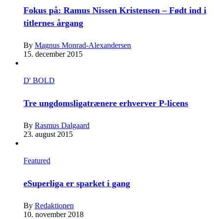
Fokus på: Ramus Nissen Kristensen – Født ind i
titlernes årgang
By
Magnus Monrad-Alexandersen
15. december 2015
D' BOLD
Tre ungdomsligatrænere erhverver P-licens
By
Rasmus Dalgaard
23. august 2015
Featured
eSuperliga er sparket i gang
By
Redaktionen
10. november 2018