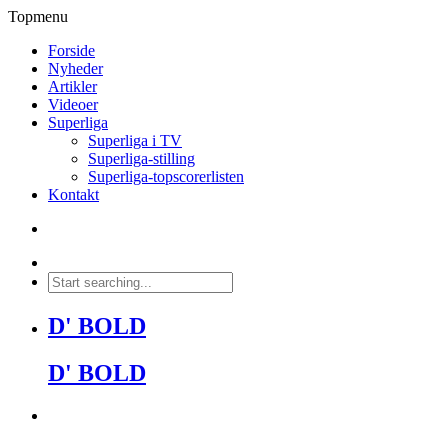
Topmenu
Forside
Nyheder
Artikler
Videoer
Superliga
Superliga i TV
Superliga-stilling
Superliga-topscorerlisten
Kontakt
D' BOLD
D' BOLD