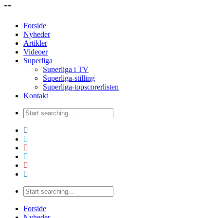
--
Forside
Nyheder
Artikler
Videoer
Superliga
Superliga i TV
Superliga-stilling
Superliga-topscorerlisten
Kontakt
Forside
Nyheder