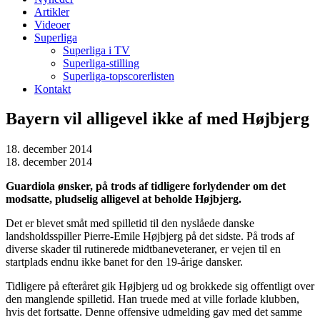
Artikler
Videoer
Superliga
Superliga i TV
Superliga-stilling
Superliga-topscorerlisten
Kontakt
Bayern vil alligevel ikke af med Højbjerg
18. december 2014
18. december 2014
Guardiola ønsker, på trods af tidligere forlydender om det
modsatte, pludselig alligevel at beholde Højbjerg.
Det er blevet småt med spilletid til den nyslåede danske
landsholdsspiller Pierre-Emile Højbjerg på det sidste. På trods af
diverse skader til rutinerede midtbaneveteraner, er vejen til en
startplads endnu ikke banet for den 19-årige dansker.
Tidligere på efteråret gik Højbjerg ud og brokkede sig offentligt over
den manglende spilletid. Han truede med at ville forlade klubben,
hvis det fortsatte. Denne offensive udmelding gav med det samme