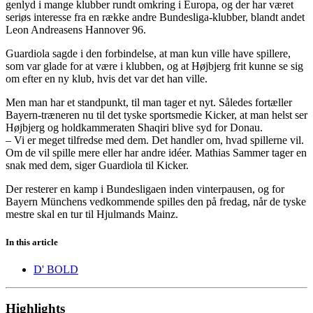
genlyd i mange klubber rundt omkring i Europa, og der har været
seriøs interesse fra en række andre Bundesliga-klubber, blandt andet
Leon Andreasens Hannover 96.
Guardiola sagde i den forbindelse, at man kun ville have spillere,
som var glade for at være i klubben, og at Højbjerg frit kunne se sig
om efter en ny klub, hvis det var det han ville.
Men man har et standpunkt, til man tager et nyt. Således fortæller
Bayern-træneren nu til det tyske sportsmedie Kicker, at man helst ser
Højbjerg og holdkammeraten Shaqiri blive syd for Donau.
– Vi er meget tilfredse med dem. Det handler om, hvad spillerne vil.
Om de vil spille mere eller har andre idéer. Mathias Sammer tager en
snak med dem, siger Guardiola til Kicker.
Der resterer en kamp i Bundesligaen inden vinterpausen, og for
Bayern Münchens vedkommende spilles den på fredag, når de tyske
mestre skal en tur til Hjulmands Mainz.
In this article
D' BOLD
Highlights