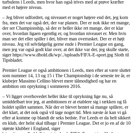
turbulens i Leeds, men hvor han også trives med at prøve kræfter
med et højere niveau.
– Jeg bliver udfordret, og niveauet er noget højere end det, jeg kom
fra, men det var også det, der var planen. Der er nok ikke ret mange,
der ser Championship, så der er heller ikke ret mange, der er klar
over, hvordan ligaen egentlig er, og hvordan niveauet er. Men hvis
man ser det eller spiller i det, bliver man overrasket. Der er et højt
niveau. Jeg vil selvfølgelig gerne ende i Premier League en gang,
men jeg var også godt klar over, at det ikke var der, jeg skulle starte,
siger https://www.dbold.dk/wp/../uploads/FIFA-E-sport.jpg Sloth til
Tipsbladet.
Premier League er også ambitionen i Leeds, men efter at være sluttet
som nummer 14, 13 og 15 i The Championship i de seneste tre år, er
klubejer Massimo Cellino blevet mere tålmodighed og har en
ambition om oprykning i sommeren 2016.
– Vi ligger overhovedet heller ikke til oprykning lige nu, så
umiddelbart tror jeg, at ambitionen er at etablere sig i rækken og få
holdet spillet sammen. Når der er blevet hentet så mange spillere, er
det klart, at det nok også vil tage noget tid. Men næste år kan vi gå
efter at komme op blandt de seks bedste. For Leeds er da helt sikkert
en klub, der helst skal tilbage i Premier League. Det er jo en af de 10
største klubber i England, siger