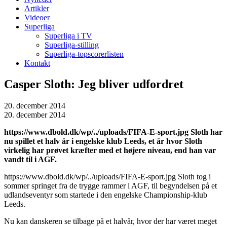
Artikler
Videoer
Superliga
Superliga i TV
Superliga-stilling
Superliga-topscorerlisten
Kontakt
Casper Sloth: Jeg bliver udfordret
20. december 2014
20. december 2014
https://www.dbold.dk/wp/../uploads/FIFA-E-sport.jpg Sloth har
nu spillet
et halv år i engelske klub Leeds, et år hvor Sloth
virkelig har prøvet kræfter med et højere niveau, end han var
vandt til i AGF.
https://www.dbold.dk/wp/../uploads/FIFA-E-sport.jpg Sloth tog i
sommer springet fra de trygge rammer i AGF, til begyndelsen på et
udlandseventyr som startede i den engelske Championship-klub
Leeds.
Nu kan danskeren se tilbage på et halvår, hvor der har været meget