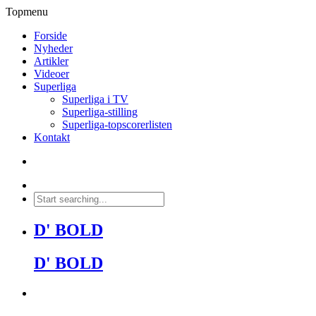
Topmenu
Forside
Nyheder
Artikler
Videoer
Superliga
Superliga i TV
Superliga-stilling
Superliga-topscorerlisten
Kontakt
D' BOLD
D' BOLD