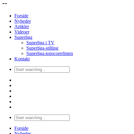
--
Forside
Nyheder
Artikler
Videoer
Superliga
Superliga i TV
Superliga-stilling
Superliga-topscorerlisten
Kontakt
Forside
Nyheder