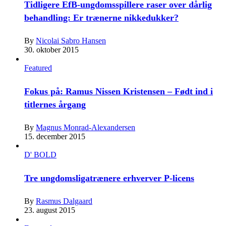
Tidligere EfB-ungdomsspillere raser over dårlig
behandling: Er trænerne nikkedukker?
By
Nicolai Sabro Hansen
30. oktober 2015
Featured
Fokus på: Ramus Nissen Kristensen – Født ind i
titlernes årgang
By
Magnus Monrad-Alexandersen
15. december 2015
D' BOLD
Tre ungdomsligatrænere erhverver P-licens
By
Rasmus Dalgaard
23. august 2015