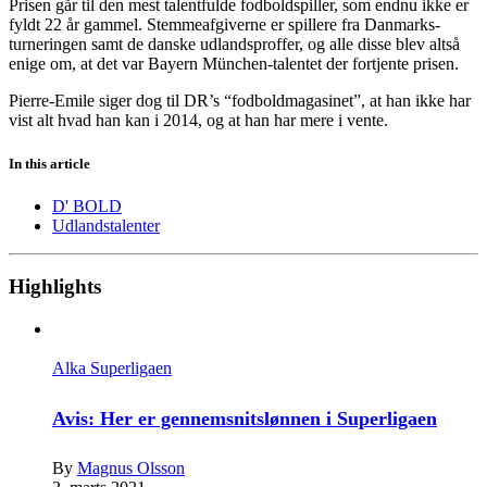
Prisen går til den mest talentfulde fodboldspiller, som endnu ikke er
fyldt 22 år gammel. Stemmeafgiverne er spillere fra Danmarks-
turneringen samt de danske udlandsproffer, og alle disse blev altså
enige om, at det var Bayern München-talentet der fortjente prisen.
Pierre-Emile siger dog til DR’s “fodboldmagasinet”, at han ikke har
vist alt hvad han kan i 2014, og at han har mere i vente.
In this article
D' BOLD
Udlandstalenter
Highlights
Alka Superligaen
Avis: Her er gennemsnitslønnen i Superligaen
By
Magnus Olsson