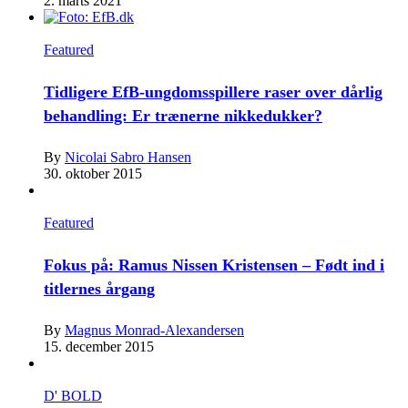
2. marts 2021
Featured
Tidligere EfB-ungdomsspillere raser over dårlig
behandling: Er trænerne nikkedukker?
By
Nicolai Sabro Hansen
30. oktober 2015
Featured
Fokus på: Ramus Nissen Kristensen – Født ind i
titlernes årgang
By
Magnus Monrad-Alexandersen
15. december 2015
D' BOLD