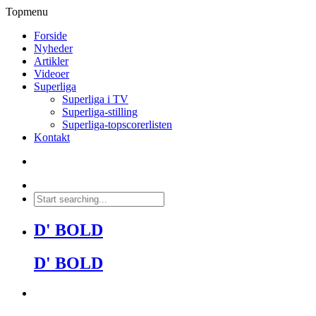
Topmenu
Forside
Nyheder
Artikler
Videoer
Superliga
Superliga i TV
Superliga-stilling
Superliga-topscorerlisten
Kontakt
D' BOLD
D' BOLD