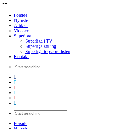
--
Forside
Nyheder
Artikler
Videoer
Superliga
Superliga i TV
Superliga-stilling
Superliga-topscorerlisten
Kontakt
Forside
Nyheder