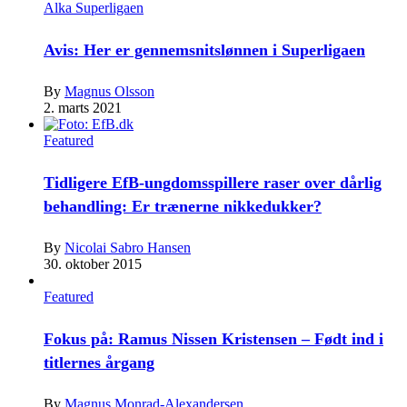
Alka Superligaen
Avis: Her er gennemsnitslønnen i Superligaen
By
Magnus Olsson
2. marts 2021
Featured
Tidligere EfB-ungdomsspillere raser over dårlig
behandling: Er trænerne nikkedukker?
By
Nicolai Sabro Hansen
30. oktober 2015
Featured
Fokus på: Ramus Nissen Kristensen – Født ind i
titlernes årgang
By
Magnus Monrad-Alexandersen