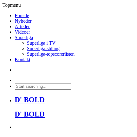
Topmenu
Forside
Nyheder
Artikler
Videoer
Superliga
Superliga i TV
Superliga-stilling
Superliga-topscorerlisten
Kontakt
D' BOLD
D' BOLD