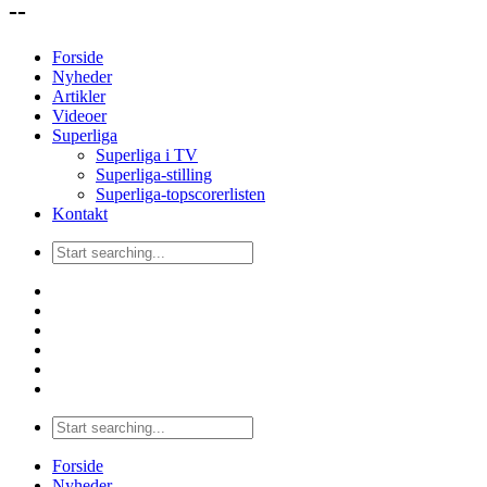
--
Forside
Nyheder
Artikler
Videoer
Superliga
Superliga i TV
Superliga-stilling
Superliga-topscorerlisten
Kontakt
Forside
Nyheder