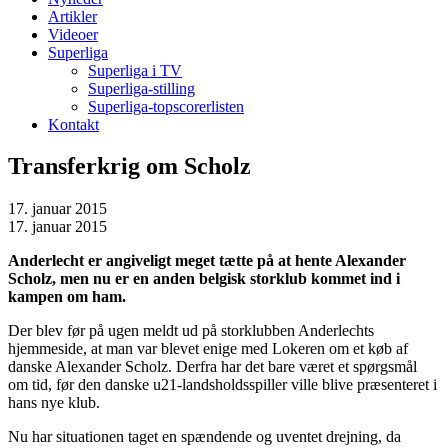
Artikler
Videoer
Superliga
Superliga i TV
Superliga-stilling
Superliga-topscorerlisten
Kontakt
Transferkrig om Scholz
17. januar 2015
17. januar 2015
Anderlecht er angiveligt meget tætte på at hente Alexander
Scholz, men nu er en anden belgisk storklub kommet ind i
kampen om ham.
Der blev før på ugen meldt ud på storklubben Anderlechts
hjemmeside, at man var blevet enige med Lokeren om et køb af
danske Alexander Scholz. Derfra har det bare været et spørgsmål
om tid, før den danske u21-landsholdsspiller ville blive præsenteret i
hans nye klub.
Nu har situationen taget en spændende og uventet drejning, da