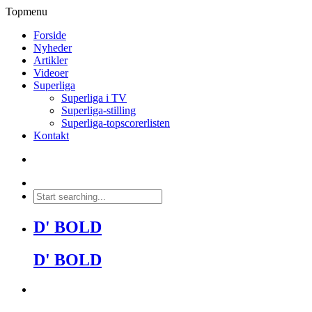
Topmenu
Forside
Nyheder
Artikler
Videoer
Superliga
Superliga i TV
Superliga-stilling
Superliga-topscorerlisten
Kontakt
D' BOLD
D' BOLD