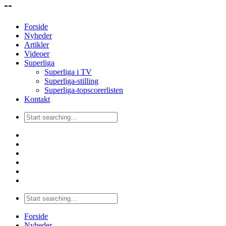
--
Forside
Nyheder
Artikler
Videoer
Superliga
Superliga i TV
Superliga-stilling
Superliga-topscorerlisten
Kontakt
Forside
Nyheder