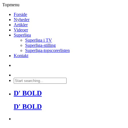
Topmenu
Forside
Nyheder
Artikler
Videoer
Superliga
Superliga i TV
Superliga-stilling
Superliga-topscorerlisten
Kontakt
D' BOLD
D' BOLD