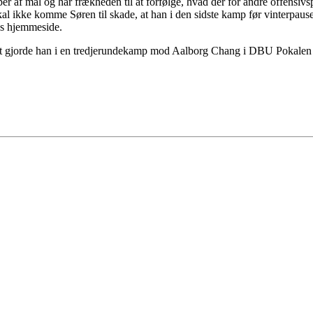
er af mål og har frækheden til at forfølge, hvad der for andre offensi
skal ikke komme Søren til skade, at han i den sidste kamp før vinterpa
ns hjemmeside.
Det gjorde han i en tredjerundekamp mod Aalborg Chang i DBU Pokalen 