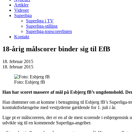
Artikler
Videoer
Superliga
Superliga i TV
Superliga-stilling
Superliga-topscorerlisten
Kontakt
18-årig målscorer binder sig til EfB
18. februar 2015
18. februar 2015
Foto: Esbjerg fB
Han har scoret massere af mål på Esbjerg fB’s ungdomshold. Derfo
Han drømmer om at komme i betragtning til Esbjerg fB’s Superliga-tru
kontraktforlængelse med vestjyderne gældende for 1. juli i år.
Lige pt er målscoreren, der er en af de mest scorende i esbjergensisk
udvikle sig til en kommende Superliga-angriber.