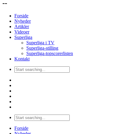
--
Forside
Nyheder
Artikler
Videoer
Superliga
Superliga i TV
Superliga-stilling
Superliga-topscorerlisten
Kontakt
Forside
Nyheder