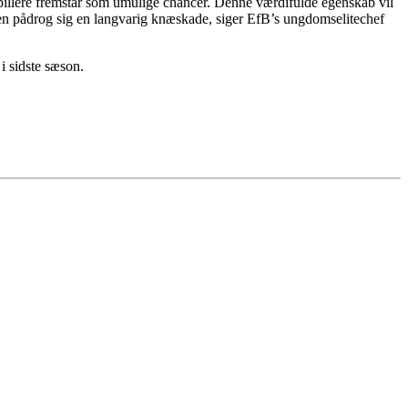
vspillere fremstår som umulige chancer. Denne værdifulde egenskab vil
usen pådrog sig en langvarig knæskade, siger EfB’s ungdomselitechef
i sidste sæson.