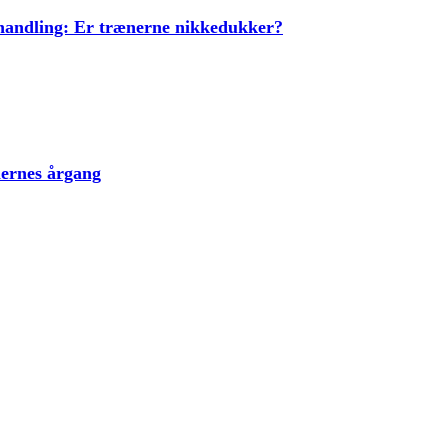
ehandling: Er trænerne nikkedukker?
lernes årgang