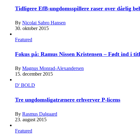
Tidligere EfB-ungdomsspillere raser over dårlig b
By
Nicolai Sabro Hansen
30. oktober 2015
Featured
Fokus på: Ramus Nissen Kristensen – Født ind i tit
By
Magnus Monrad-Alexandersen
15. december 2015
D' BOLD
Tre ungdomsligatrænere erhverver P-licens
By
Rasmus Dalgaard
23. august 2015
Featured