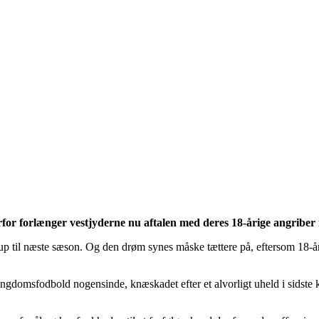
r forlænger vestjyderne nu aftalen med deres 18-årige angriber i 
p til næste sæson. Og den drøm synes måske tættere på, eftersom 18-åri
 ungdomsfodbold nogensinde, knæskadet efter et alvorligt uheld i sidst