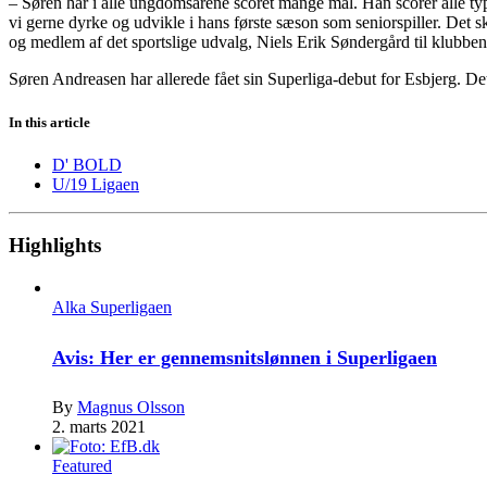
– Søren har i alle ungdomsårene scoret mange mål. Han scorer alle typ
vi gerne dyrke og udvikle i hans første sæson som seniorspiller. Det 
og medlem af det sportslige udvalg, Niels Erik Søndergård til klubbe
Søren Andreasen har allerede fået sin Superliga-debut for Esbjerg. 
In this article
D' BOLD
U/19 Ligaen
Highlights
Alka Superligaen
Avis: Her er gennemsnitslønnen i Superligaen
By
Magnus Olsson
2. marts 2021
Featured