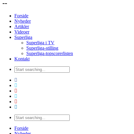
--
Forside
Nyheder
Artikler
Videoer
Superliga
Superliga i TV
Superliga-stilling
Superliga-topscorerlisten
Kontakt
Forside
Nyheder