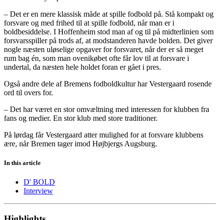
– Det er en mere klassisk måde at spille fodbold på. Stå kompakt og
forsvare og med frihed til at spille fodbold, når man er i
boldbesiddelse. I Hoffenheim stod man af og til på midterlinien som
forsvarsspiller på trods af, at modstanderen havde bolden. Det giver
nogle næsten uløselige opgaver for forsvaret, når der er så meget
rum bag én, som man ovenikøbet ofte får lov til at forsvare i
undertal, da næsten hele holdet foran er gået i pres.
Også andre dele af Bremens fodboldkultur har Vestergaard rosende
ord til overs for.
– Det har været en stor omvæltning med interessen for klubben fra
fans og medier. En stor klub med store traditioner.
På lørdag får Vestergaard atter mulighed for at forsvare klubbens
ære, når Bremen tager imod Højbjergs Augsburg.
In this article
D' BOLD
Interview
Highlights