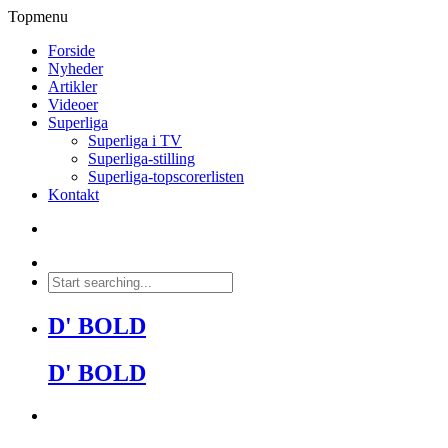
Topmenu
Forside
Nyheder
Artikler
Videoer
Superliga
Superliga i TV
Superliga-stilling
Superliga-topscorerlisten
Kontakt
D' BOLD
D' BOLD