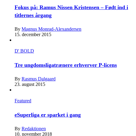
Fokus på: Ramus Nissen Kristensen – Født ind i
titlernes årgang
By
Magnus Monrad-Alexandersen
15. december 2015
D' BOLD
Tre ungdomsligatrænere erhverver P-licens
By
Rasmus Dalgaard
23. august 2015
Featured
eSuperliga er sparket i gang
By
Redaktionen
10. november 2018