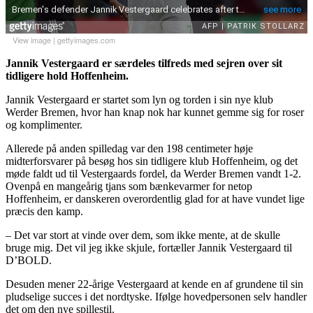
View image
|
gettyimages.com
Jannik Vestergaard er særdeles tilfreds med sejren over sit
tidligere hold Hoffenheim.
Jannik Vestergaard er startet som lyn og torden i sin nye klub
Werder Bremen, hvor han knap nok har kunnet gemme sig for roser
og komplimenter.
Allerede på anden spilledag var den 198 centimeter høje
midterforsvarer på besøg hos sin tidligere klub Hoffenheim, og det
møde faldt ud til Vestergaards fordel, da Werder Bremen vandt 1-2.
Ovenpå en mangeårig tjans som bænkevarmer for netop
Hoffenheim, er danskeren overordentlig glad for at have vundet lige
præcis den kamp.
– Det var stort at vinde over dem, som ikke mente, at de skulle
bruge mig. Det vil jeg ikke skjule, fortæller Jannik Vestergaard til
D’BOLD.
Desuden mener 22-årige Vestergaard at kende en af grundene til sin
pludselige succes i det nordtyske. Ifølge hovedpersonen selv handler
det om den nye spillestil.