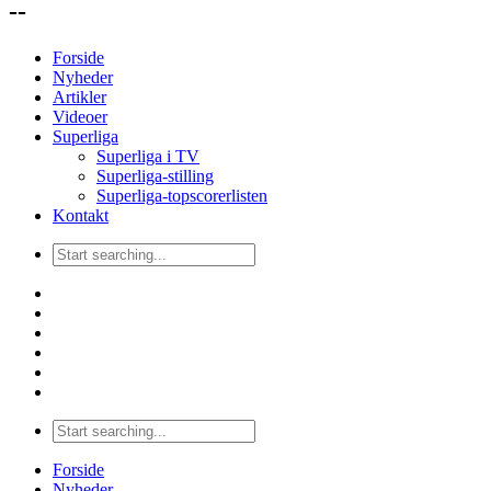
--
Forside
Nyheder
Artikler
Videoer
Superliga
Superliga i TV
Superliga-stilling
Superliga-topscorerlisten
Kontakt
Forside
Nyheder