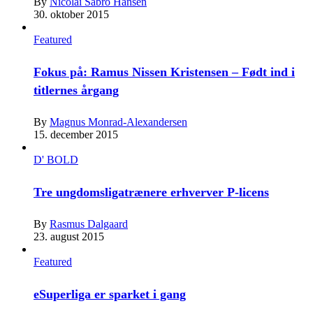
By
Nicolai Sabro Hansen
30. oktober 2015
Featured
Fokus på: Ramus Nissen Kristensen – Født ind i
titlernes årgang
By
Magnus Monrad-Alexandersen
15. december 2015
D' BOLD
Tre ungdomsligatrænere erhverver P-licens
By
Rasmus Dalgaard
23. august 2015
Featured
eSuperliga er sparket i gang