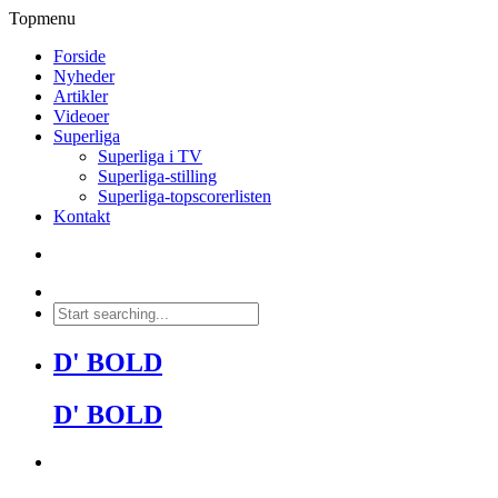
Topmenu
Forside
Nyheder
Artikler
Videoer
Superliga
Superliga i TV
Superliga-stilling
Superliga-topscorerlisten
Kontakt
D' BOLD
D' BOLD