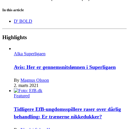
In this article
D' BOLD
Highlights
Alka Superligaen
Avis: Her er gennemsnitslønnen i Superligaen
By
Magnus Olsson
2. marts 2021
Featured
Tidligere EfB-ungdomsspillere raser over dårlig
behandling: Er trænerne nikkedukker?