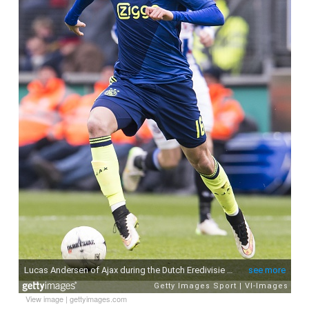
View image
|
gettyimages.com