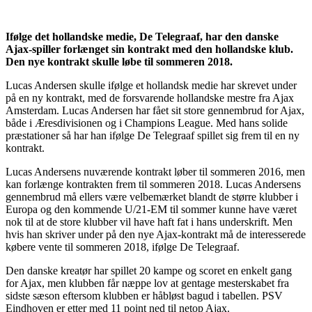
Ifølge det hollandske medie, De Telegraaf, har den danske
Ajax-spiller forlænget sin kontrakt med den hollandske klub.
Den nye kontrakt skulle løbe til sommeren 2018.
Lucas Andersen skulle ifølge et hollandsk medie har skrevet under
på en ny kontrakt, med de forsvarende hollandske mestre fra Ajax
Amsterdam. Lucas Andersen har fået sit store gennembrud for Ajax,
både i Æresdivisionen og i Champions League. Med hans solide
præstationer så har han ifølge De Telegraaf spillet sig frem til en ny
kontrakt.
Lucas Andersens nuværende kontrakt løber til sommeren 2016, men
kan forlænge kontrakten frem til sommeren 2018. Lucas Andersens
gennembrud må ellers være velbemærket blandt de større klubber i
Europa og den kommende U/21-EM til sommer kunne have været
nok til at de store klubber vil have haft fat i hans underskrift. Men
hvis han skriver under på den nye Ajax-kontrakt må de interesserede
købere vente til sommeren 2018, ifølge De Telegraaf.
Den danske kreatør har spillet 20 kampe og scoret en enkelt gang
for Ajax, men klubben får næppe lov at gentage mesterskabet fra
sidste sæson eftersom klubben er håbløst bagud i tabellen. PSV
Eindhoven er etter med 11 point ned til netop Ajax.