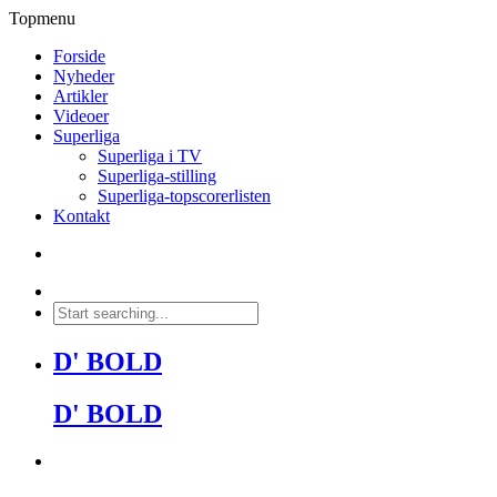
Topmenu
Forside
Nyheder
Artikler
Videoer
Superliga
Superliga i TV
Superliga-stilling
Superliga-topscorerlisten
Kontakt
D' BOLD
D' BOLD