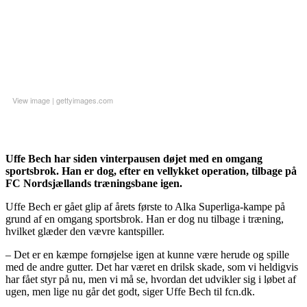
View image
|
gettyimages.com
Uffe Bech har siden vinterpausen døjet med en omgang
sportsbrok. Han er dog, efter en vellykket operation, tilbage på
FC Nordsjællands træningsbane igen.
Uffe Bech er gået glip af årets første to Alka Superliga-kampe på
grund af en omgang sportsbrok. Han er dog nu tilbage i træning,
hvilket glæder den vævre kantspiller.
– Det er en kæmpe fornøjelse igen at kunne være herude og spille
med de andre gutter. Det har været en drilsk skade, som vi heldigvis
har fået styr på nu, men vi må se, hvordan det udvikler sig i løbet af
ugen, men lige nu går det godt, siger Uffe Bech til fcn.dk.