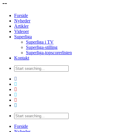
--
Forside
Nyheder
Artikler
Videoer
Superliga
Superliga i TV
Superliga-stilling
Superliga-topscorerlisten
Kontakt
Forside
Nyheder