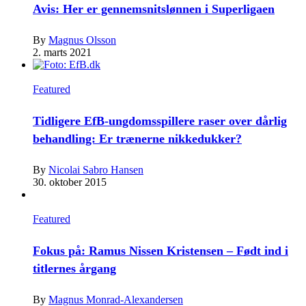
Avis: Her er gennemsnitslønnen i Superligaen
By
Magnus Olsson
2. marts 2021
Featured
Tidligere EfB-ungdomsspillere raser over dårlig
behandling: Er trænerne nikkedukker?
By
Nicolai Sabro Hansen
30. oktober 2015
Featured
Fokus på: Ramus Nissen Kristensen – Født ind i
titlernes årgang
By
Magnus Monrad-Alexandersen