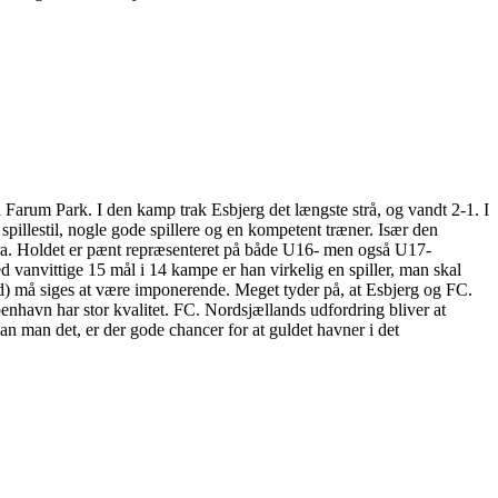
 Farum Park. I den kamp trak Esbjerg det længste strå, og vandt 2-1. I
spillestil, nogle gode spillere og en kompetent træner. Især den
e fra. Holdet er pænt repræsenteret på både U16- men også U17-
d vanvittige 15 mål i 14 kampe er han virkelig en spiller, man skal
d) må siges at være imponerende. Meget tyder på, at Esbjerg og FC.
nhavn har stor kvalitet. FC. Nordsjællands udfordring bliver at
n man det, er der gode chancer for at guldet havner i det