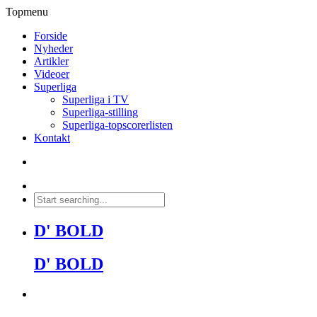
Topmenu
Forside
Nyheder
Artikler
Videoer
Superliga
Superliga i TV
Superliga-stilling
Superliga-topscorerlisten
Kontakt
D' BOLD
D' BOLD