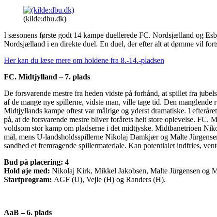
(kilde:dbu.dk)
I sæsonens første godt 14 kampe duellerede FC. Nordsjælland og Esbje
Nordsjælland i en direkte duel. En duel, der efter alt at dømme vil fortsæ
Her kan du læse mere om holdene fra 8.-14.-pladsen
FC. Midtjylland – 7. plads
De forsvarende mestre fra heden vidste på forhånd, at spillet fra jub
af de mange nye spillerne, vidste man, ville tage tid. Den manglende 
Midtjyllands kampe oftest var målrige og yderst dramatiske. I efteråre
på, at de forsvarende mestre bliver forårets helt store oplevelse. FC.
voldsom stor kamp om pladserne i det midtjyske. Midtbanetrioen Niko
mål, mens U-landsholdsspillerne Nikolaj Damkjær og Malte Jürgensen sk
sandhed et fremragende spillermateriale. Kan potentialet indfries, ve
Bud på placering:
4
Hold øje med:
Nikolaj Kirk, Mikkel Jakobsen, Malte Jürgensen og 
Startprogram:
AGF (U), Vejle (H) og Randers (H).
AaB – 6. plads