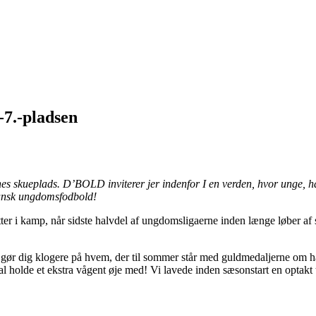
-7.-pladsen
nes skueplads. D’BOLD inviterer jer indenfor I en verden, hvor unge, håb
ansk ungdomsfodbold!
 atter i kamp, når sidste halvdel af ungdomsligaerne inden længe løber 
 og gør dig klogere på hvem, der til sommer står med guldmedaljerne o
l holde et ekstra vågent øje med! Vi lavede inden sæsonstart en optakt 