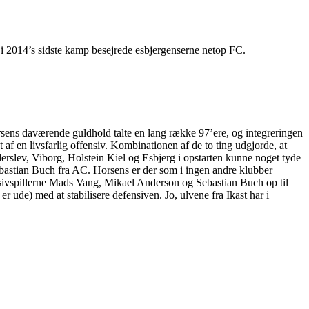
 i 2014’s sidste kamp besejrede esbjergenserne netop FC.
ersens daværende guldhold talte en lang række 97’ere, og integreringen
af en livsfarlig offensiv. Kombinationen af de to ting udgjorde, at
derslev, Viborg, Holstein Kiel og Esbjerg i opstarten kunne noget tyde
 Sebastian Buch fra AC. Horsens er der som i ingen andre klubber
nsivspillerne Mads Vang, Mikael Anderson og Sebastian Buch op til
ude) med at stabilisere defensiven. Jo, ulvene fra Ikast har i