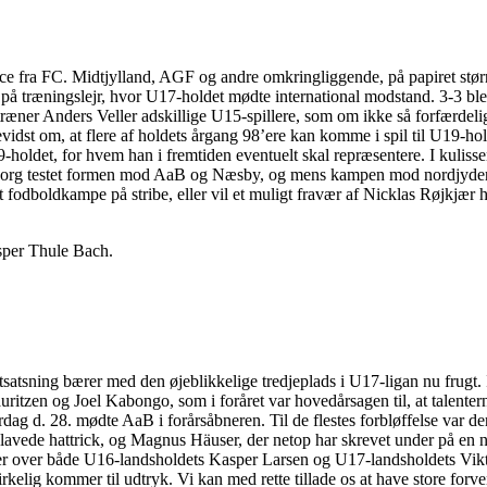
nce fra FC. Midtjylland, AGF og andre omkringliggende, på papiret stør
t på træningslejr, hvor U17-holdet mødte international modstand. 3-3
ræner Anders Veller adskillige U15-spillere, som om ikke så forfærdeli
bevidst om, at flere af holdets årgang 98’ere kan komme i spil til U19-
-holdet, for hvem han i fremtiden eventuelt skal repræsentere. I kulis
ilkeborg testet formen mod AaB og Næsby, og mens kampen mod nordjyder
 fodboldkampe på stribe, eller vil et muligt fravær af Nicklas Røjkjær 
sper Thule Bach.
lentsatsning bærer med den øjeblikkelige tredjeplads i U17-ligan nu fru
auritzen og Joel Kabongo, som i foråret var hovedårsagen til, at talente
rdag d. 28. mødte AaB i forårsåbneren. Til de flestes forbløffelse var d
avede hattrick, og Magnus Häuser, der netop har skrevet under på en ny
er over både U16-landsholdets Kasper Larsen og U17-landsholdets Vik
elig kommer til udtryk. Vi kan med rette tillade os at have store forven