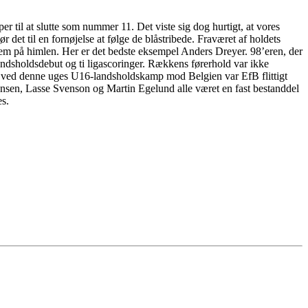
r til at slutte som nummer 11. Det viste sig dog hurtigt, at vores
r det til en fornøjelse at følge de blåstribede. Fraværet af holdets
t frem på himlen. Her er det bedste eksempel Anders Dreyer. 98’eren, der
andsholdsdebut og ti ligascoringer. Rækkens førerhold var ikke
så ved denne uges U16-landsholdskamp mod Belgien var EfB flittigt
ørensen, Lasse Svenson og Martin Egelund alle været en fast bestanddel
es.