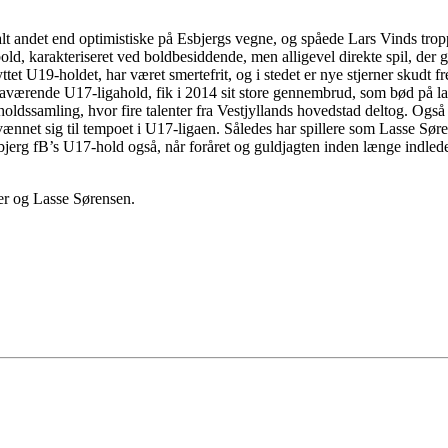
lt andet end optimistiske på Esbjergs vegne, og spåede Lars Vinds troppe
old, karakteriseret ved boldbesiddende, men alligevel direkte spil, der gø
yttet U19-holdet, har været smertefrit, og i stedet er nye stjerner skud
 daværende U17-ligahold, fik i 2014 sit store gennembrud, som bød på l
holdssamling, hvor fire talenter fra Vestjyllands hovedstad deltog. Og
t vænnet sig til tempoet i U17-ligaen. Således har spillere som Lasse S
sbjerg fB’s U17-hold også, når foråret og guldjagten inden længe indled
er og Lasse Sørensen.