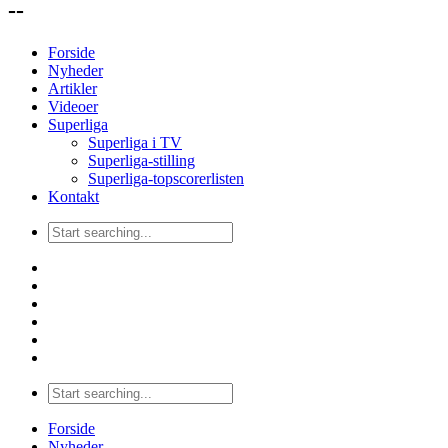
--
Forside
Nyheder
Artikler
Videoer
Superliga
Superliga i TV
Superliga-stilling
Superliga-topscorerlisten
Kontakt
Forside
Nyheder