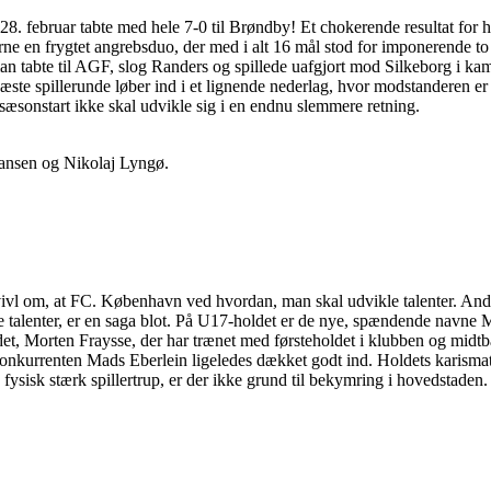
8. februar tabte med hele 7-0 til Brøndby! Et chokerende resultat for hold
en frygtet angrebsduo, der med i alt 16 mål stod for imponerende to tre
man tabte til AGF, slog Randers og spillede uafgjort mod Silkeborg i 
 næste spillerunde løber ind i et lignende nederlag, hvor modstanderen 
æsonstart ikke skal udvikle sig i en endnu slemmere retning.
ansen og Nikolaj Lyngø.
.
tvivl om, at FC. København ved hvordan, man skal udvikle talenter. And
talenter, er en saga blot. På U17-holdet er de nye, spændende navne M
det, Morten Fraysse, der har trænet med førsteholdet i klubben og mi
rrenten Mads Eberlein ligeledes dækket godt ind. Holdets karismatiske 
fysisk stærk spillertrup, er der ikke grund til bekymring i hovedstaden.