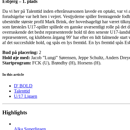
Esbjerg – 1. plads
Da vi her på Talenttid inden efterårssæsonen lavede en optakt, var vi a
forudsigelse var helt hen i vejret. Vestjyderne spiller fremragende fodb
ubestridte største profil Mark Brink, der hovedsageligt har været tilkn
som førsteårs U17-spiller spillede en ganske uvæsentligt rolle på det
overraskende det bedst repræsenterede hold til den seneste U17-lands
repræsenteret, og klubbens årgang 99’ har efter en lidt falmende star
af det succesfulde hold, og spås en lys fremtid. En lys fremtid spås E
Bud på placering:
2
Hold øje med:
Jacob ”Lungi” Sørensen, Jeppe Schultz, Anders Drey
Startprogram:
FCK (U), Brøndby (H), Horsens (H).
In this article
D' BOLD
Talenttid
U/17 Ligaen
Highlights
Alka Superligaen