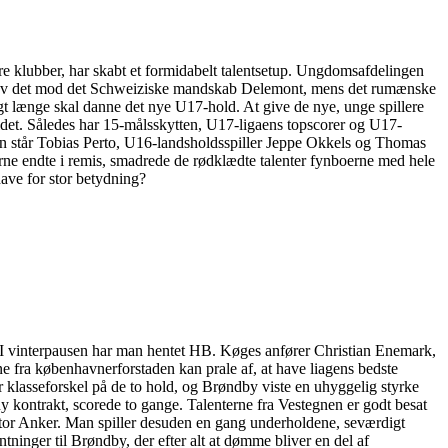
re klubber, har skabt et formidabelt talentsetup. Ungdomsafdelingen
 blev det mod det Schweiziske mandskab Delemont, mens det rumænske
gt længe skal danne det nye U17-hold. At give de nye, unge spillere
holdet. Således har 15-målsskytten, U17-ligaens topscorer og U17-
sen står Tobias Perto, U16-landsholdsspiller Jeppe Okkels og Thomas
ne endte i remis, smadrede de rødklædte talenter fynboerne med hele
have for stor betydning?
gt. I vinterpausen har man hentet HB. Køges anfører Christian Enemark,
rne fra københavnerforstaden kan prale af, at have liagens bedste
er klasseforskel på de to hold, og Brøndby viste en uhyggelig styrke
 kontrakt, scorede to gange. Talenterne fra Vestegnen er godt besat
tor Anker. Man spiller desuden en gang underholdene, seværdigt
tninger til Brøndby, der efter alt at dømme bliver en del af