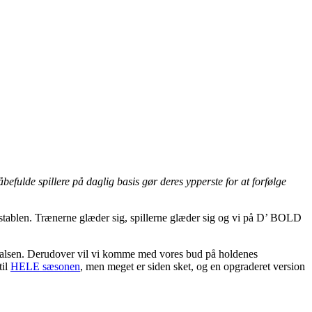
efulde spillere på daglig basis gør deres ypperste for at forfølge
af stablen. Trænerne glæder sig, spillerne glæder sig og vi på D’ BOLD
m halsen. Derudover vil vi komme med vores bud på holdenes
til
HELE sæsonen
, men meget er siden sket, og en opgraderet version