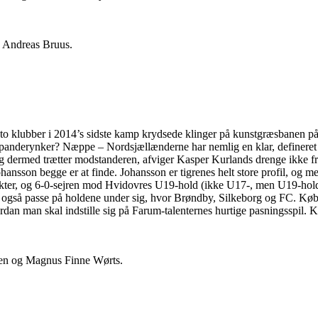
 Andreas Bruus.
e to klubber i 2014’s sidste kamp krydsede klinger på kunstgræsbanen på
til panderynker? Næppe – Nordsjællænderne har nemlig en klar, defineret 
ler, og dermed trætter modstanderen, afviger Kasper Kurlands drenge ikk
ansson begge er at finde. Johansson er tigrenes helt store profil, og me
 takter, og 6-0-sejren mod Hvidovres U19-hold (ikke U17-, men U19-hol
al også passe på holdene under sig, hvor Brøndby, Silkeborg og FC. Købe
n man skal indstille sig på Farum-talenternes hurtige pasningsspil. Ka
sen og Magnus Finne Wørts.