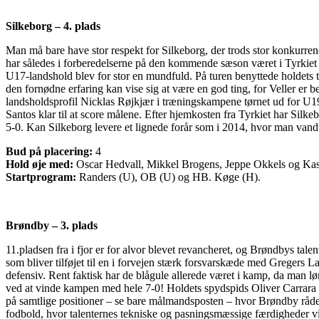
Silkeborg – 4. plads
Man må bare have stor respekt for Silkeborg, der trods stor konkurre
har således i forberedelserne på den kommende sæson været i Tyrkie
U17-landshold blev for stor en mundfuld. På turen benyttede holdets t
den fornødne erfaring kan vise sig at være en god ting, for Veller er 
landsholdsprofil Nicklas Røjkjær i træningskampene tørnet ud for U19
Santos klar til at score målene. Efter hjemkosten fra Tyrkiet har S
5-0. Kan Silkeborg levere et lignede forår som i 2014, hvor man vandt
Bud på placering:
4
Hold øje med:
Oscar Hedvall, Mikkel Brogens, Jeppe Okkels og Ka
Startprogram:
Randers (U), OB (U) og HB. Køge (H).
Brøndby – 3. plads
11.pladsen fra i fjor er for alvor blevet revancheret, og Brøndbys ta
som bliver tilføjet til en i forvejen stærk forsvarskæde med Gregers L
defensiv. Rent faktisk har de blågule allerede været i kamp, da man lø
ved at vinde kampen med hele 7-0! Holdets spydspids Oliver Carrara l
på samtlige positioner – se bare målmandsposten – hvor Brøndby råd
fodbold, hvor talenternes tekniske og pasningsmæssige færdigheder virk