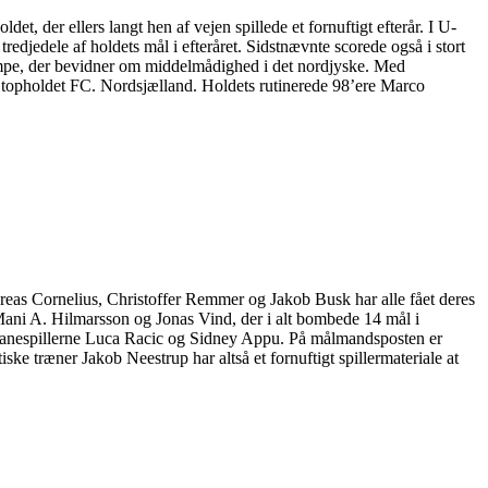
et, der ellers langt hen af vejen spillede et fornuftigt efterår. I U-
djedele af holdets mål i efteråret. Sidstnævnte scorede også i stort
kampe, der bevidner om middelmådighed i det nordjyske. Med
er topholdet FC. Nordsjælland. Holdets rutinerede 98’ere Marco
reas Cornelius, Christoffer Remmer og Jakob Busk har alle fået deres
ani A. Hilmarsson og Jonas Vind, der i alt bombede 14 mål i
dtbanespillerne Luca Racic og Sidney Appu. På målmandsposten er
træner Jakob Neestrup har altså et fornuftigt spillermateriale at