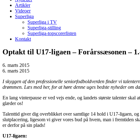
Artikler
Videoer
Superliga
Superliga i TV
Superliga-stilling
Superliga-topscorerlisten
Kontakt
Optakt til U17-ligaen – Forårssæsonen – 1.
6. marts 2015
6. marts 2015
I skyggen af den professionelle seniorfodboldverden finder vi talenter
drømmen. Læs med her, for at høre denne uges bedste nyheder om d
En lang vinterpause er ved vejs ende, og landets største talenter skal
glæder os!
Talenttid giver dig overblikket over samtlige 14 hold i U17-ligaen,
slutplacering, ligesom vi giver vores bud på hvem, man i fremtiden ska
er derfor på sin plads!
U17-ligaen: