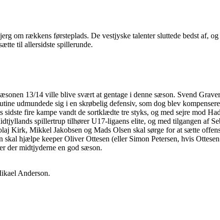
rg om rækkens førsteplads. De vestjyske talenter sluttede bedst af, og
tte til allersidste spillerunde.
elsæsonen 13/14 ville blive svært at gentage i denne sæson. Svend Grav
rutine udmundede sig i en skrøbelig defensiv, som dog blev kompenseret 
ts sidste fire kampe vandt de sortklædte tre styks, og med sejre mod Ha
 Midtjyllands spillertrup tilhører U17-ligaens elite, og med tilgangen af
laj Kirk, Mikkel Jakobsen og Mads Olsen skal sørge for at sætte offe
al hjælpe keeper Oliver Ottesen (eller Simon Petersen, hvis Ottesen er 
nter der midtjyderne en god sæson.
Mikael Anderson.