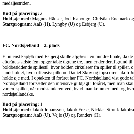
medaljestriden.
Bud på placering:
2
Hold øje med:
Magnus Häuser, Joel Kabongo, Christian Enemark og
Startprogram:
AaB (H), Lyngby (U) og Esbjerg (U).
FC. Nordsjælland – 2. plads
Et intenst kapløb med Esbjerg skulle afgøres i en mindre finale, da d
efterårets sidste fem opgør tabte tigrene tre, men er der deraf grund 
boldbesiddende spillestil, hvor bolden cirkulerer fra spiller til spil
landsholdet, hvor offensivspillerne Daniel Skov og topscorer Jakob Joh
holde øje med. I optakten til foråret har FC. Nordsjælland vist gode
Nordsjælland fortsætter den intensive guldjagt i foråret, men man sk
variere spillet, når modstanderen ved, hvad man kommer med, og hvorda
nordsjællandske.
Bud på placering:
1
Hold øje med:
Jakob Johansson, Jakob Frese, Nicklas Strunk Jakob
Startprogram:
AaB (U), Vejle (U) og Randers (H).