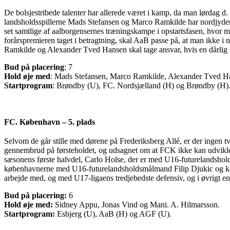
De bolsjestribede talenter har allerede været i kamp, da man lørdag d. 2
landsholdsspillerne Mads Stefansen og Marco Ramkilde har nordjyderne 
set samtlige af aalborgensernes træningskampe i opstartsfasen, hvor 
forårspremieren taget i betragtning, skal AaB passe på, at man ikke i
Ramkilde og Alexander Tved Hansen skal tage ansvar, hvis en dårlig s
Bud på placering
: 7
Hold øje med
: Mads Stefansen, Marco Ramkilde, Alexander Tved H
Startprogram
: Brøndby (U), FC. Nordsjælland (H) og Brøndby (H)
FC. København – 5. plads
Selvom de går stille med dørene på Frederiksberg Allé, er der ingen 
gennembrud på førsteholdet, og udsagnet om at FCK ikke kan udvikle 
sæsonens første halvdel, Carlo Holse, der er med U16-futurelandshol
københavnerne med U16-futurelandsholdsmålmand Filip Djukic og konku
arbejde med, og med U17-ligaens tredjebedste defensiv, og i øvrigt en 
Bud på placering:
6
Hold øje med:
Sidney Appu, Jonas Vind og Mani. A. Hilmarsson.
Startprogram:
Esbjerg (U), AaB (H) og AGF (U).