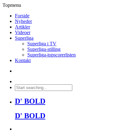
Topmenu
Forside
Nyheder
Artikler
Videoer
Superliga
Superliga i TV
Superliga-stilling
Superliga-topscorerlisten
Kontakt
D' BOLD
D' BOLD