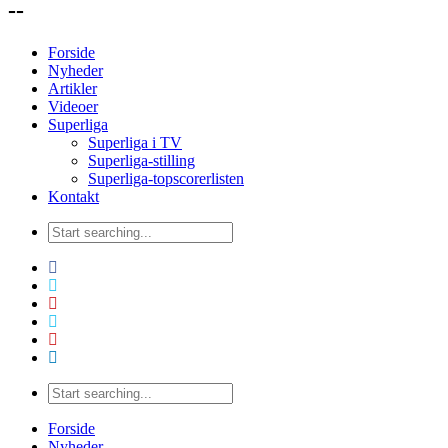
--
Forside
Nyheder
Artikler
Videoer
Superliga
Superliga i TV
Superliga-stilling
Superliga-topscorerlisten
Kontakt
Forside
Nyheder