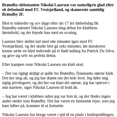
Brøndby-debutanten Nikolai Laursen var naturligvis glad efter
sit debutmål mod FC Vestsjælland, og skamroste samtidig
Brøndby IF.
Blot to måneder og syv dage efter sin 17 års fødselsdag fik
Brøndby-talentet Nikolai Laursen idag debut for klubbens
førstehold, og det fejrede han med en scoring.
Laursen blev skiftet ind med otte minutter igen mod FC
Vestsjælland, og der skulle blot gå seks minutter, før danskeren
kunne sætte en hård inderside på et fladt indlæg fra Patrick Da Silva,
og give sig selv en perfekt debut.
Efter kampen roste Nikolai Laursen sin klub stort.
– Det var rigtigt dejligt at spille for Brøndby, Danmarks største klub.
Det her slog alt, og jeg har drømt om det hele livet. Jeg føler mig
rigtig privilegeret, og det her var klart det største, jeg har oplevet i
min karriere, siger Nikolai Laursen til bold.dk.
– Jeg har været i klubben siden jeg var fem år, og der findes ingen
andre steder som Brøndby. Det har været en fantastisk rejse, som jeg
bare håber på, kommer til at fortsætte.
Nikolai Laursen har længe været i spil til en plads i holdopstillingen,