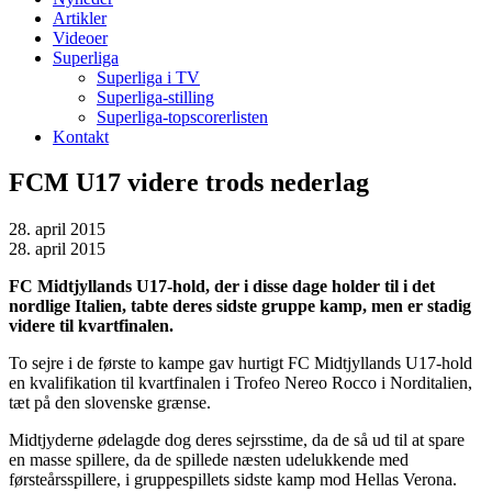
Artikler
Videoer
Superliga
Superliga i TV
Superliga-stilling
Superliga-topscorerlisten
Kontakt
FCM U17 videre trods nederlag
28. april 2015
28. april 2015
FC Midtjyllands U17-hold, der i disse dage holder til i det
nordlige Italien, tabte deres sidste gruppe kamp, men er stadig
videre til kvartfinalen.
To sejre i de første to kampe gav hurtigt FC Midtjyllands U17-hold
en kvalifikation til kvartfinalen i Trofeo Nereo Rocco i Norditalien,
tæt på den slovenske grænse.
Midtjyderne ødelagde dog deres sejrsstime, da de så ud til at spare
en masse spillere, da de spillede næsten udelukkende med
førsteårsspillere, i gruppespillets sidste kamp mod Hellas Verona.