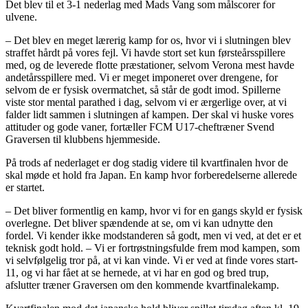
Det blev til et 3-1 nederlag med Mads Vang som målscorer for
ulvene.
– Det blev en meget lærerig kamp for os, hvor vi i slutningen blev
straffet hårdt på vores fejl. Vi havde stort set kun førsteårsspillere
med, og de leverede flotte præstationer, selvom Verona mest havde
andetårsspillere med. Vi er meget imponeret over drengene, for
selvom de er fysisk overmatchet, så står de godt imod. Spillerne
viste stor mental parathed i dag, selvom vi er ærgerlige over, at vi
falder lidt sammen i slutningen af kampen. Der skal vi huske vores
attituder og gode vaner, fortæller FCM U17-cheftræner Svend
Graversen til klubbens hjemmeside.
På trods af nederlaget er dog stadig videre til kvartfinalen hvor de
skal møde et hold fra Japan. En kamp hvor forberedelserne allerede
er startet.
– Det bliver formentlig en kamp, hvor vi for en gangs skyld er fysisk
overlegne. Det bliver spændende at se, om vi kan udnytte den
fordel. Vi kender ikke modstanderen så godt, men vi ved, at det er et
teknisk godt hold. – Vi er fortrøstningsfulde frem mod kampen, som
vi selvfølgelig tror på, at vi kan vinde. Vi er ved at finde vores start-
11, og vi har fået at se hernede, at vi har en god og bred trup,
afslutter træner Graversen om den kommende kvartfinalekamp.