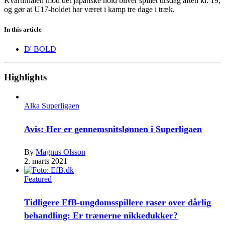
Kvartfinalen mod det japanske hold bliver spillet tirsdag aften kl. 19,
og gør at U17-holdet har været i kamp tre dage i træk.
In this article
D' BOLD
Highlights
Alka Superligaen
Avis: Her er gennemsnitslønnen i Superligaen
By
Magnus Olsson
2. marts 2021
Featured
Tidligere EfB-ungdomsspillere raser over dårlig
behandling: Er trænerne nikkedukker?