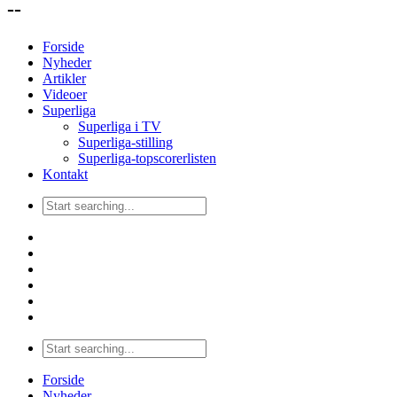
--
Forside
Nyheder
Artikler
Videoer
Superliga
Superliga i TV
Superliga-stilling
Superliga-topscorerlisten
Kontakt
Forside
Nyheder