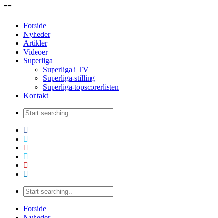
--
Forside
Nyheder
Artikler
Videoer
Superliga
Superliga i TV
Superliga-stilling
Superliga-topscorerlisten
Kontakt
Forside
Nyheder