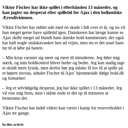
Viktor Fischer har ikke spillet i efterhånden 13 måneder, og
han jagter nu desperat efter spilletid for Ajax i den hollandske
Æresdivisionen.
Viktor Fischer har siddet ude med en skade i lidt over et år, og nu vil
han meget gerne have spilletid igen. Danskeren har længe kunne se
Ajax skifte meget ud blandt hans danske hold kammerater, der også
har haft nogle småskavanker hen ad vejen, men nu er det snart hans
tur til at løbe på banen.
– Min krop vænner sig mere og mere til minutterne. Jeg føler mig
stærk, og min boldkontrol bliver bedre og bedre. Jeg kan stadig tage
et skridt mere fysisk, men derfor bør jeg måske få lov til at spille på
et højere niveau, udtaler Fischer til Ajax’ hjemmeside ifølge bold.dk
og fortsætter:
– Jeg er selvfølgelig desperat, jeg har ikke spillet i 13 måneder. Jeg
vil vise mig frem, men i sidste ende er det op til træneren at
bestemme det.
Viktor Fischer har indtil videre kun været i kamp for reserveholdet i
Ajax tre gange.
In this article