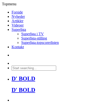
Topmenu
Forside
Nyheder
Artikler
Videoer
Superliga
Superliga i TV
Superliga-stilling
Superliga-topscorerlisten
Kontakt
D' BOLD
D' BOLD