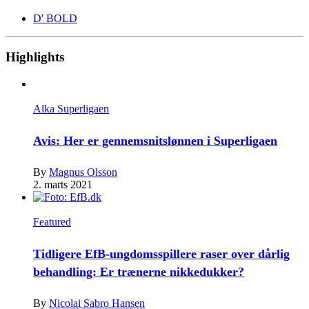
D' BOLD
Highlights
Alka Superligaen
Avis: Her er gennemsnitslønnen i Superligaen
By
Magnus Olsson
2. marts 2021
Featured
Tidligere EfB-ungdomsspillere raser over dårlig
behandling: Er trænerne nikkedukker?
By
Nicolai Sabro Hansen