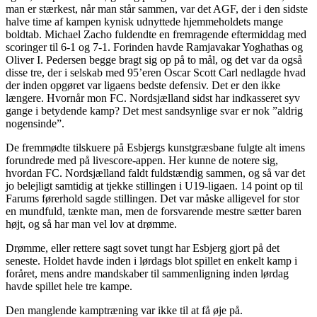
man er stærkest, når man står sammen, var det AGF, der i den sidste
halve time af kampen kynisk udnyttede hjemmeholdets mange
boldtab. Michael Zacho fuldendte en fremragende eftermiddag med
scoringer til 6-1 og 7-1. Forinden havde Ramjavakar Yoghathas og
Oliver I. Pedersen begge bragt sig op på to mål, og det var da også
disse tre, der i selskab med 95’eren Oscar Scott Carl nedlagde hvad
der inden opgøret var ligaens bedste defensiv. Det er den ikke
længere. Hvornår mon FC. Nordsjælland sidst har indkasseret syv
gange i betydende kamp? Det mest sandsynlige svar er nok ”aldrig
nogensinde”.
De fremmødte tilskuere på Esbjergs kunstgræsbane fulgte alt imens
forundrede med på livescore-appen. Her kunne de notere sig,
hvordan FC. Nordsjælland faldt fuldstændig sammen, og så var det
jo belejligt samtidig at tjekke stillingen i U19-ligaen. 14 point op til
Farums førerhold sagde stillingen. Det var måske alligevel for stor
en mundfuld, tænkte man, men de forsvarende mestre sætter baren
højt, og så har man vel lov at drømme.
Drømme, eller rettere sagt sovet tungt har Esbjerg gjort på det
seneste. Holdet havde inden i lørdags blot spillet en enkelt kamp i
foråret, mens andre mandskaber til sammenligning inden lørdag
havde spillet hele tre kampe.
Den manglende kamptræning var ikke til at få øje på.