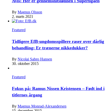
Avis: Her er gennemsnitslønnen i Superligaen
By
Magnus Olsson
2. marts 2021
Featured
Tidligere EfB-ungdomsspillere raser over dårlig
behandling: Er trænerne nikkedukker?
By
Nicolai Sabro Hansen
30. oktober 2015
Featured
Fokus på: Ramus Nissen Kristensen – Født ind i
titlernes årgang
By
Magnus Monrad-Alexandersen
15. december 2015