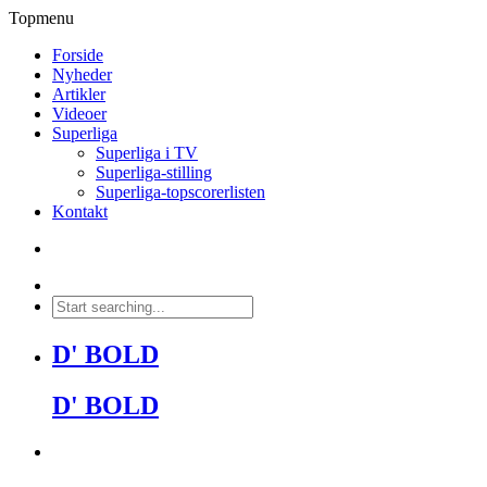
Topmenu
Forside
Nyheder
Artikler
Videoer
Superliga
Superliga i TV
Superliga-stilling
Superliga-topscorerlisten
Kontakt
D' BOLD
D' BOLD