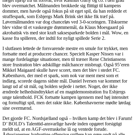
meget hjælp fra sit forsvar, hvor Rasmus Garly og co. i den grad
blev overmatchet. Målmanden brokkede sig flittigt til kampens
dommer, men havde også fokus på sit eget spil, da han reddede et
straffespark, som Esbjergs Mark Brink slet ikke fik træf på.
Løvemålmanden var dog chanceløs ved 3-0-scoringen. Tilskuerne
blev vidne til et vaskeægte drømmemål, da Klaus Moesgaard på
akrobatisk vis med stor kraft saksesparkede bolden i mål. Wow, en
kasse fra spilleren, der indtil for nyligt spillede Serie 2.
I slutfasen lettede de forsvarende mestre en smule for trykket, men
fortsatte med at producere chancer. Specielt Kasper Nissen var i
mange fordelagtige situationer, men til træner Rene Christiansens
store frustration blev adskillige målchancer misbrugt. Også 95’eren
Mikkel Maigaard skulle have scoret, men det blev i stedet FC.
København, der med et spark, som nok var ment mest som et
indlæg, scorede dagens sidste mål. Daniel Iversen var kommet for
langt ud af sit mål, og bolden sejlede i nettet. Noget, der ikke
ændrede helhedsindtrykket af en magtdemonstration fra Esbjergs
unge talenthold. FCK fortsatte kampen igennem med høj intensitet
og fornuftigt spil, men det rakte ikke. Københavnerne mødte lørdag
sine overmænd.
Det gjorde FC. Nordsjælland også – hvilken kamp det blev i Farum!
D’ BOLD’s Talenttid-ansvarlige havde inden opgøret forsigtigt
meldt ud, at en AGF-overraskelse lå og ventede forude.
Århusianernes lynhurtige offensive spillere kan gøre ondt på alle