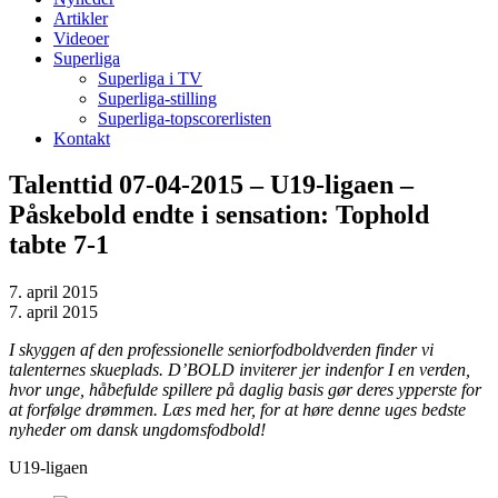
Artikler
Videoer
Superliga
Superliga i TV
Superliga-stilling
Superliga-topscorerlisten
Kontakt
Talenttid 07-04-2015 – U19-ligaen –
Påskebold endte i sensation: Tophold
tabte 7-1
7. april 2015
7. april 2015
I skyggen af den professionelle seniorfodboldverden finder vi
talenternes skueplads. D’BOLD inviterer jer indenfor I en verden,
hvor unge, håbefulde spillere på daglig basis gør deres ypperste for
at forfølge drømmen. Læs med her, for at høre denne uges bedste
nyheder om dansk ungdomsfodbold!
U19-ligaen