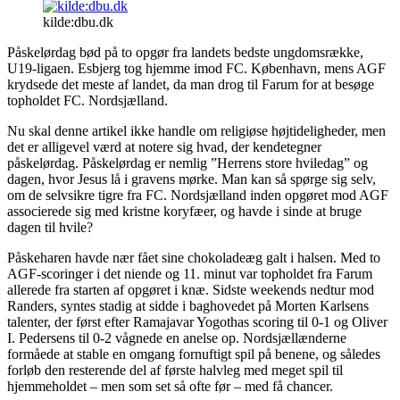
kilde:dbu.dk
Påskelørdag bød på to opgør fra landets bedste ungdomsrække,
U19-ligaen. Esbjerg tog hjemme imod FC. København, mens AGF
krydsede det meste af landet, da man drog til Farum for at besøge
topholdet FC. Nordsjælland.
Nu skal denne artikel ikke handle om religiøse højtideligheder, men
det er alligevel værd at notere sig hvad, der kendetegner
påskelørdag. Påskelørdag er nemlig ”Herrens store hviledag” og
dagen, hvor Jesus lå i gravens mørke. Man kan så spørge sig selv,
om de selvsikre tigre fra FC. Nordsjælland inden opgøret mod AGF
associerede sig med kristne koryfæer, og havde i sinde at bruge
dagen til hvile?
Påskeharen havde nær fået sine chokoladeæg galt i halsen. Med to
AGF-scoringer i det niende og 11. minut var topholdet fra Farum
allerede fra starten af opgøret i knæ. Sidste weekends nedtur mod
Randers, syntes stadig at sidde i baghovedet på Morten Karlsens
talenter, der først efter Ramajavar Yogothas scoring til 0-1 og Oliver
I. Pedersens til 0-2 vågnede en anelse op. Nordsjællænderne
formåede at stable en omgang fornuftigt spil på benene, og således
forløb den resterende del af første halvleg med meget spil til
hjemmeholdet – men som set så ofte før – med få chancer.