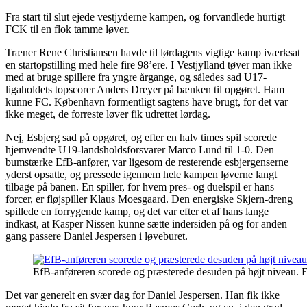
Fra start til slut ejede vestjyderne kampen, og forvandlede hurtigt
FCK til en flok tamme løver.
Træner Rene Christiansen havde til lørdagens vigtige kamp iværksat
en startopstilling med hele fire 98’ere. I Vestjylland tøver man ikke
med at bruge spillere fra yngre årgange, og således sad U17-
ligaholdets topscorer Anders Dreyer på bænken til opgøret. Ham
kunne FC. København formentligt sagtens have brugt, for det var
ikke meget, de forreste løver fik udrettet lørdag.
Nej, Esbjerg sad på opgøret, og efter en halv times spil scorede
hjemvendte U19-landsholdsforsvarer Marco Lund til 1-0. Den
bumstærke EfB-anfører, var ligesom de resterende esbjergenserne
yderst opsatte, og pressede igennem hele kampen løverne langt
tilbage på banen. En spiller, for hvem pres- og duelspil er hans
forcer, er fløjspiller Klaus Moesgaard. Den energiske Skjern-dreng
spillede en forrygende kamp, og det var efter et af hans lange
indkast, at Kasper Nissen kunne sætte indersiden på og for anden
gang passere Daniel Jespersen i løveburet.
EfB-anføreren scorede og præsterede desuden på højt niveau. Es
Det var generelt en svær dag for Daniel Jespersen. Han fik ikke