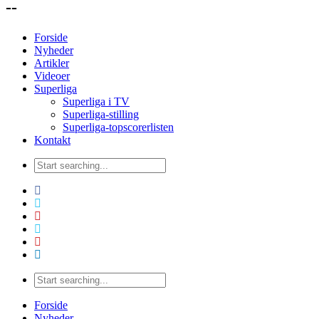
--
Forside
Nyheder
Artikler
Videoer
Superliga
Superliga i TV
Superliga-stilling
Superliga-topscorerlisten
Kontakt
Forside
Nyheder