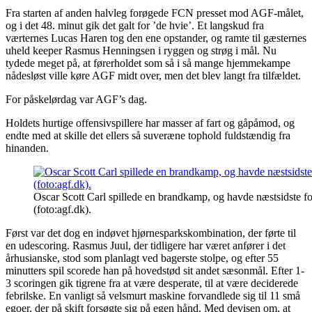
Fra starten af anden halvleg forøgede FCN presset mod AGF-målet,
og i det 48. minut gik det galt for ’de hvie’. Et langskud fra
værternes Lucas Haren tog den ene opstander, og ramte til gæsternes
uheld keeper Rasmus Henningsen i ryggen og strøg i mål. Nu
tydede meget på, at førerholdet som så i så mange hjemmekampe
nådesløst ville køre AGF midt over, men det blev langt fra tilfældet.
For påskelørdag var AGF’s dag.
Holdets hurtige offensivspillere har masser af fart og gåpåmod, og
endte med at skille det ellers så suveræne tophold fuldstændig fra
hinanden.
Oscar Scott Carl spillede en brandkamp, og havde næstsidste f
(foto:agf.dk).
Først var det dog en indøvet hjørnesparkskombination, der førte til
en udescoring. Rasmus Juul, der tidligere har været anfører i det
århusianske, stod som planlagt ved bagerste stolpe, og efter 55
minutters spil scorede han på hovedstød sit andet sæsonmål. Efter 1-
3 scoringen gik tigrene fra at være desperate, til at være deciderede
febrilske. En vanligt så velsmurt maskine forvandlede sig til 11 små
egoer, der på skift forsøgte sig på egen hånd. Med devisen om, at