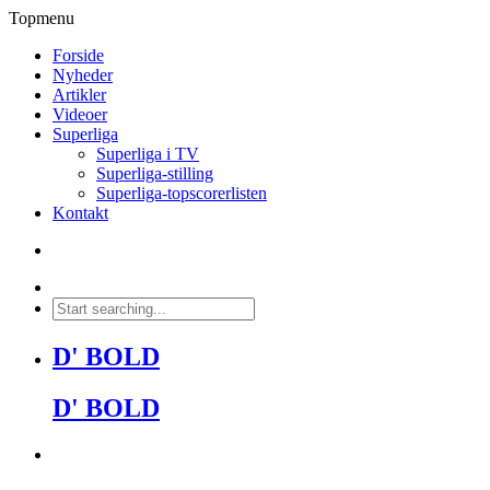
Topmenu
Forside
Nyheder
Artikler
Videoer
Superliga
Superliga i TV
Superliga-stilling
Superliga-topscorerlisten
Kontakt
D' BOLD
D' BOLD