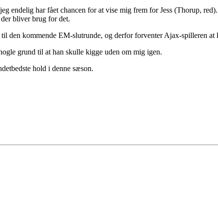
r jeg endelig har fået chancen for at vise mig frem for Jess (Thorup, red
 der bliver brug for det.
il den kommende EM-slutrunde, og derfor forventer Ajax-spilleren at k
e nogle grund til at han skulle kigge uden om mig igen.
ndetbedste hold i denne sæson.