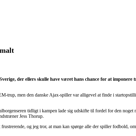
imalt
verige, der ellers skulle have været hans chance for at imponere t
EM-trup, men den danske Ajax-spiller var alligevel at finde i startopsti
aalborgenseren tidligt i kampen lade sig udskifte til fordel for den noge
landstræner Jess Thorup.
t frustrerende, og jeg tror, at man kan spørge alle der spiller fodbold, om