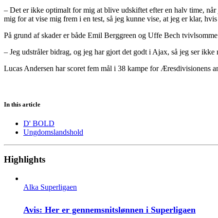
– Det er ikke optimalt for mig at blive udskiftet efter en halv time, nå
mig for at vise mig frem i en test, så jeg kunne vise, at jeg er klar, hvis
På grund af skader er både Emil Berggreen og Uffe Bech tvivlsomme t
– Jeg udstråler bidrag, og jeg har gjort det godt i Ajax, så jeg ser ikk
Lucas Andersen har scoret fem mål i 38 kampe for Æresdivisionens a
In this article
D' BOLD
Ungdomslandshold
Highlights
Alka Superligaen
Avis: Her er gennemsnitslønnen i Superligaen