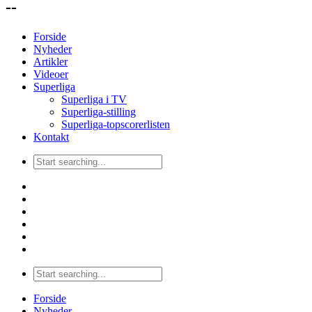
--
Forside
Nyheder
Artikler
Videoer
Superliga
Superliga i TV
Superliga-stilling
Superliga-topscorerlisten
Kontakt
Forside
Nyheder