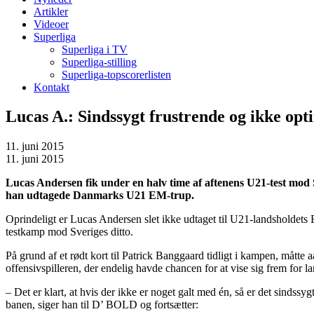
Artikler
Videoer
Superliga
Superliga i TV
Superliga-stilling
Superliga-topscorerlisten
Kontakt
Lucas A.: Sindssygt frustrende og ikke opt
11. juni 2015
11. juni 2015
Lucas Andersen fik under en halv time af aftenens U21-test mod S
han udtagede Danmarks U21 EM-trup.
Oprindeligt er Lucas Andersen slet ikke udtaget til U21-landsholdets 
testkamp mod Sveriges ditto.
På grund af et rødt kort til Patrick Banggaard tidligt i kampen, måtte 
offensivspilleren, der endelig havde chancen for at vise sig frem for 
– Det er klart, at hvis der ikke er noget galt med én, så er det sindssyg
banen, siger han til D’ BOLD og fortsætter: