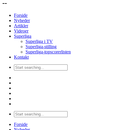
--
Forside
Nyheder
Artikler
Videoer
Superliga
Superliga i TV
Superliga-stilling
Superliga-topscorerlisten
Kontakt
Forside
Nyheder