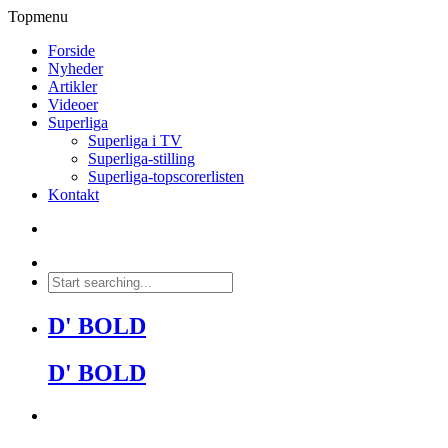
Topmenu
Forside
Nyheder
Artikler
Videoer
Superliga
Superliga i TV
Superliga-stilling
Superliga-topscorerlisten
Kontakt
D' BOLD
D' BOLD