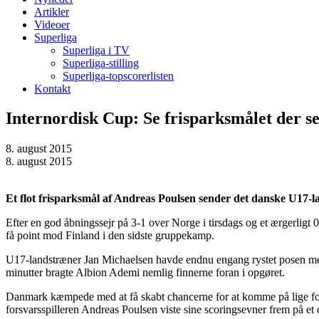
Artikler
Videoer
Superliga
Superliga i TV
Superliga-stilling
Superliga-topscorerlisten
Kontakt
Internordisk Cup: Se frisparksmålet der
8. august 2015
8. august 2015
Et flot frisparksmål af Andreas Poulsen sender det danske U17-
Efter en god åbningssejr på 3-1 over Norge i tirsdags og et ærgerligt
få point mod Finland i den sidste gruppekamp.
U17-landstræner Jan Michaelsen havde endnu engang rystet posen med s
minutter bragte Albion Ademi nemlig finnerne foran i opgøret.
Danmark kæmpede med at få skabt chancerne for at komme på lige fod i
forsvarsspilleren Andreas Poulsen viste sine scoringsevner frem på et 