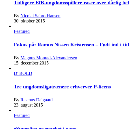
Tidligere EfB-ungdomsspillere raser over dårlig b
By
Nicolai Sabro Hansen
30. oktober 2015
Featured
Fokus på: Ramus Nissen Kristensen – Født ind i tit
By
Magnus Monrad-Alexandersen
15. december 2015
D' BOLD
Tre ungdomsligatrænere erhverver P-licens
By
Rasmus Dalgaard
23. august 2015
Featured
eSuperliga er sparket i gang