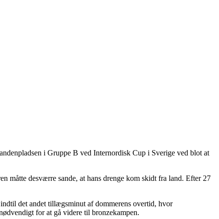
g andenpladsen i Gruppe B ved Internordisk Cup i Sverige ved blot at
n måtte desværre sande, at hans drenge kom skidt fra land. Efter 27
ndtil det andet tillægsminut af dommerens overtid, hvor
 nødvendigt for at gå videre til bronzekampen.