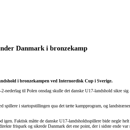
 sender Danmark i bronzekamp
landshold i bronzekampen ved Internordisk Cup i Sverige.
 0-2-nederlag til Polen onsdag skulle det danske U17-landshold sikre si
pillere i startopstillingen qua det tætte kampprogram, og landstrænere
gen. Faktisk måtte de danske U17-landsholdsspillere bide negle helt i
direkte frispark og sikrede Danmark det ene point, der i sidste ende var