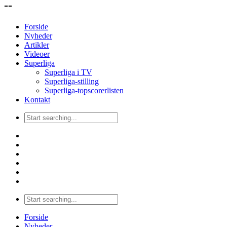
--
Forside
Nyheder
Artikler
Videoer
Superliga
Superliga i TV
Superliga-stilling
Superliga-topscorerlisten
Kontakt
Forside
Nyheder