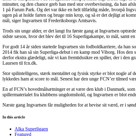
minutter, og den chance greb han med stor overbevisning, da han afslu
1 på Farum Park. Og det var ikke en helt tilfældig måde, hvorpå Ingva
ugen på at holde farten og bruge min krop, og så er det dejligt at ko
mål, siger Ingvartsen til Frederiksborgs Amtsavis.
Trods sin unge alder, er det langt fra første gang at Ingvartsen optr
sidste sæson, hvor det blev det til 16 Superligakampe, to mål, samt 
For godt 14 år siden startede Ingvartsen sin fodboldkarriere, da han s
2014 fik han så sin Superliga-debut i en kamp mod Viborg. Hos den spo
derfor ekstra glædeligt, når vi kan fremtidssikre en spiller, der i 
Laursen til fcn.dk.
Stor spilintelligens, stærk mentalitet og fysisk styrke er blot nogle 
lykkedes ham at score to mål. Senest har den unge FCN’er tilmed været 
En af FCN’s hovedmålsætninger er at være den klub i Danmark, som leve
spillermaterialet fra klubbens ungdomshold, og Ingvartsen er blot endn
Næste gang Ingvartsen får muligheden for at bevise sit værd, er i s
In this article
Alka Superligaen
Featured