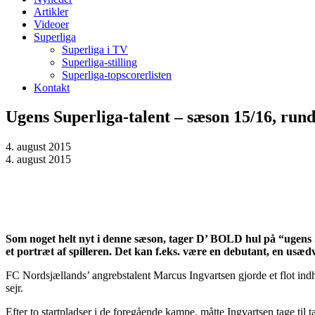
Artikler
Videoer
Superliga
Superliga i TV
Superliga-stilling
Superliga-topscorerlisten
Kontakt
Ugens Superliga-talent – sæson 15/16, run
4. august 2015
4. august 2015
Som noget helt nyt i denne sæson, tager D’ BOLD hul på “ugens S
et portræt af spilleren. Det kan f.eks. være en debutant, en usædvan
FC Nordsjællands’ angrebstalent Marcus Ingvartsen gjorde et flot in
sejr.
Efter to startpladser i de foregående kampe, måtte Ingvartsen tage t