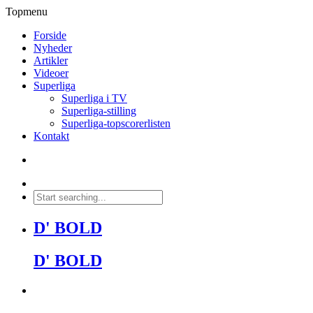
Topmenu
Forside
Nyheder
Artikler
Videoer
Superliga
Superliga i TV
Superliga-stilling
Superliga-topscorerlisten
Kontakt
D' BOLD
D' BOLD