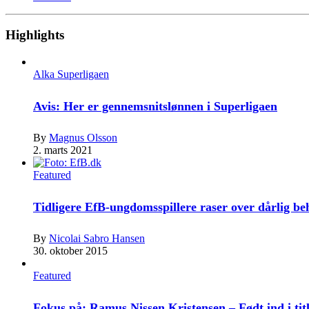
Highlights
Alka Superligaen
Avis: Her er gennemsnitslønnen i Superligaen
By
Magnus Olsson
2. marts 2021
Featured
Tidligere EfB-ungdomsspillere raser over dårlig b
By
Nicolai Sabro Hansen
30. oktober 2015
Featured
Fokus på: Ramus Nissen Kristensen – Født ind i tit