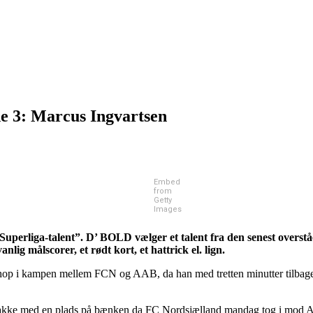
de 3: Marcus Ingvartsen
Embed
from
Getty
Images
uperliga-talent”. D’ BOLD vælger et talent fra den senest overst
lig målscorer, et rødt kort, et hattrick el. lign.
dhop i kampen mellem FCN og AAB, da han med tretten minutter tilbage
il takke med en plads på bænken da FC Nordsjælland mandag tog i mod Aa