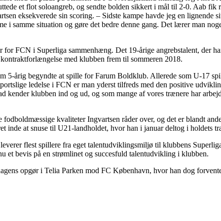
ttede et flot soloangreb, og sendte bolden sikkert i mål til 2-0. Aab f
rtsen eksekverede sin scoring. – Sidste kampe havde jeg en lignende situ
mme i samme situation og gøre det bedre denne gang. Det lærer man noget
æder for FCN i Superliga sammenhæng. Det 19-årige angrebstalent, der ha
en kontraktforlængelse med klubben frem til sommeren 2018.
om 5-årig begyndte at spille for Farum Boldklub. Allerede som U-17 spil
rtslige ledelse i FCN er man yderst tilfreds med den positive udvikling
den grad kender klubben ind og ud, og som mange af vores trænere har a
af de fodboldmæssige kvaliteter Ingvartsen råder over, og det er blandt a
inde at snuse til U21-landholdet, hvor han i januar deltog i holdets træ
rer flest spillere fra eget talentudviklingsmiljø til klubbens Superli
u et bevis på en strømlinet og succesfuld talentudvikling i klubben.
øndagens opgør i Telia Parken mod FC København, hvor han dog forvente