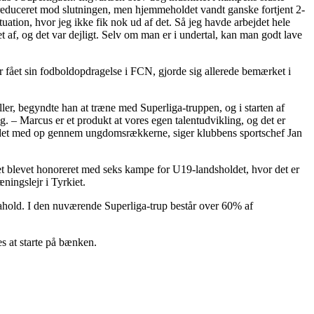
ik reduceret mod slutningen, men hjemmeholdet vandt ganske fortjent 2-
ation, hvor jeg ikke fik nok ud af det. Så jeg havde arbejdet hele
 af, og det var dejligt. Selv om man er i undertal, kan man godt lave
r fået sin fodboldopdragelse i FCN, gjorde sig allerede bemærket i
ler, begyndte han at træne med Superliga-truppen, og i starten af
. – Marcus er et produkt at vores egen talentudvikling, og det er
rbejdet med op gennem ungdomsrækkerne, siger klubbens sportschef Jan
ndet blevet honoreret med seks kampe for U19-landsholdet, hvor det er
ningslejr i Tyrkiet.
gahold. I den nuværende Superliga-trup består over 60% af
s at starte på bænken.