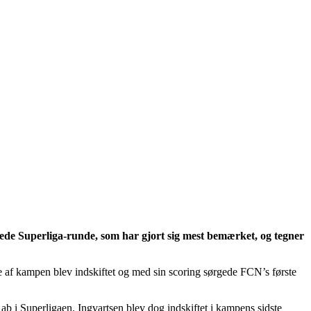
åede Superliga-runde, som har gjort sig mest bemærket, og tegner
 af kampen blev indskiftet og med sin scoring sørgede FCN’s første
b i Superligaen. Ingvartsen blev dog indskiftet i kampens sidste