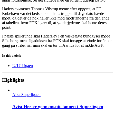
landsholdsspillere, og det sluttede med en fortjent udesejr på 1-3.
Haderslev-træner Thomas Vilstrup mente efter opgøret, at FC
Købehavn var det bedste hold, hans tropper til dags dato havde
mødt, og det er da nok heller ikke mod modstanderne fra den ende
af tabellen, hvor FCK hører til, at sønderjyderne skal hente deres
point.
I næste spillerunde skal Haderslev i en vaskeægte bundgyser møde
Silkeborg, mens ligaduksen fra FCK skal forsøge at vinde for femte
gang på stribe, når man skal en tur til Aarhus for at møde AGF.
In this article
U/17 Ligaen
Highlights
Alka Superligaen
Avis: Her er gennemsnitslønnen i Superligaen