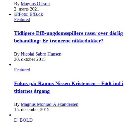
By
Magnus Olsson
2. marts 2021
Featured
Tidligere EfB-ungdomsspillere raser over dårlig
behandling: Er trænerne nikkedukker?
By
Nicolai Sabro Hansen
30. oktober 2015
Featured
Fokus på: Ramus Nissen Kristensen – Født ind i
titlernes årgang
By
Magnus Monrad-Alexandersen
15. december 2015
D' BOLD