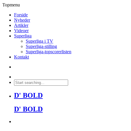
Topmenu
Forside
Nyheder
Artikler
Videoer
Superliga
Superliga i TV
Superliga-stilling
Superliga-topscorerlisten
Kontakt
D' BOLD
D' BOLD