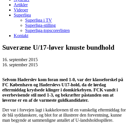
Artikler
Videoer
Superliga
Superliga i TV
Superliga-stilling
Superliga-topscorerlisten
Kontakt
Suveræne U/17-løver knuste bundhold
16. september 2015
16. september 2015
Selvom Haderslev kom foran med 1-0, var der klasseforskel på
FC København og Haderslevs U17-hold, da de lørdag
eftermiddag krydsede klinger i domkirkebyen. FCK vandt i
overbevisende stil med 1-3, og bekræfter påstanden om at
løverne er en af de varmeste guldkandidater.
Der var i forvejen lagt i kakkelovnen til en vanskelig eftermiddag for
de blå syddanskere, og blot for at illustrere den forventning, kunne
man begynde at sammenligne antallet af U-landsholdsspillere.