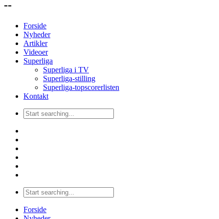
--
Forside
Nyheder
Artikler
Videoer
Superliga
Superliga i TV
Superliga-stilling
Superliga-topscorerlisten
Kontakt
Forside
Nyheder