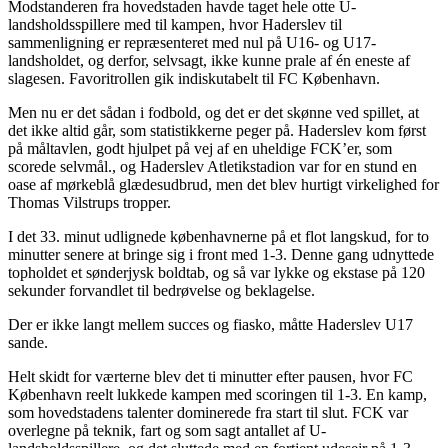
Modstanderen fra hovedstaden havde taget hele otte U-
landsholdsspillere med til kampen, hvor Haderslev til
sammenligning er repræsenteret med nul på U16- og U17-
landsholdet, og derfor, selvsagt, ikke kunne prale af én eneste af
slagesen. Favoritrollen gik indiskutabelt til FC København.
Men nu er det sådan i fodbold, og det er det skønne ved spillet, at
det ikke altid går, som statistikkerne peger på. Haderslev kom først
på måltavlen, godt hjulpet på vej af en uheldige FCK’er, som
scorede selvmål., og Haderslev Atletikstadion var for en stund en
oase af mørkeblå glædesudbrud, men det blev hurtigt virkelighed for
Thomas Vilstrups tropper.
I det 33. minut udlignede københavnerne på et flot langskud, for to
minutter senere at bringe sig i front med 1-3. Denne gang udnyttede
topholdet et sønderjysk boldtab, og så var lykke og ekstase på 120
sekunder forvandlet til bedrøvelse og beklagelse.
Der er ikke langt mellem succes og fiasko, måtte Haderslev U17
sande.
Helt skidt for værterne blev det ti minutter efter pausen, hvor FC
København reelt lukkede kampen med scoringen til 1-3. En kamp,
som hovedstadens talenter dominerede fra start til slut. FCK var
overlegne på teknik, fart og som sagt antallet af U-