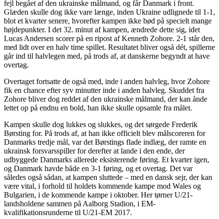
fejl begået af den ukrainske målmand, og får Danmark i front.
Glæden skulle dog ikke vare længe, inden Ukraine udlignede til 1-1,
blot et kvarter senere, hvorefter kampen ikke bød på specielt mange
højdepunkter. I det 32. minut af kampen, ændrede dette sig, idet
Lucas Andersen scorer på en ripost af Kenneth Zohore. 2-1 står den,
med lidt over en halv time spillet. Resultatet bliver også dét, spillerne
går ind til halvlegen med, på trods af, at danskerne begyndt at have
overtag.
Overtaget fortsatte de også med, inde i anden halvleg, hvor Zohore
fik en chance efter syv minutter inde i anden halvleg. Skuddet fra
Zohore bliver dog reddet af den ukrainske målmand, der kan ånde
lettet op på endnu en bold, han ikke skulle opsamle fra målet.
Kampen skulle dog lukkes og slukkes, og det sørgede Frederik
Børsting for. På trods af, at han ikke officielt blev målscoreren for
Danmarks tredje mål, var det Børstings flade indlæg, der ramte en
ukrainsk forsvarsspiller for derefter at lande i den ende, der
udbyggede Danmarks allerede eksisterende føring. Et kvarter igen,
og Danmark havde både en 3-1 føring, og et overtag. Det var
således også sådan, at kampen sluttede – med en dansk sejr, der kan
være vital, i forhold til holdets kommende kampe mod Wales og
Bulgarien, i de kommende kampe i oktober. Her tørner U/21-
landsholdene sammen på Aalborg Stadion, i EM-
kvalifikationsrunderne til U/21-EM 2017.