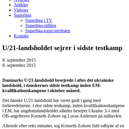
Artikler
Videoer
Superliga
Superliga i TV
Superliga-stilling
Superliga-topscorerlisten
Kontakt
U/21-landsholdet sejrer i sidste testkamp
8. september 2015
8. september 2015
Danmarks U/21-landshold besejrede i aftes det ukrainske
landshold, i danskernes sidste testkamp inden EM-
kvalifikationskampene i oktober måned.
Det danske U/21-landshold har været godt i gang med
forberedelserne. I den sidste testkamp, inden kvalifikationskampene
i EM, har ungdomslandsholdet således besejret Ukraine 3-1 med
OB-angriberen Kenneth Zohore og Lucas Andersen på måltavlen.
Allerede efter seks minutter, tog Kenneth Zohore fuld udbytte af en