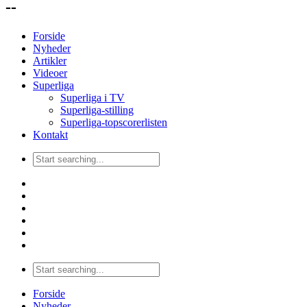
--
Forside
Nyheder
Artikler
Videoer
Superliga
Superliga i TV
Superliga-stilling
Superliga-topscorerlisten
Kontakt
Forside
Nyheder