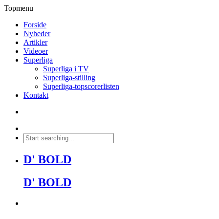
Topmenu
Forside
Nyheder
Artikler
Videoer
Superliga
Superliga i TV
Superliga-stilling
Superliga-topscorerlisten
Kontakt
D' BOLD
D' BOLD