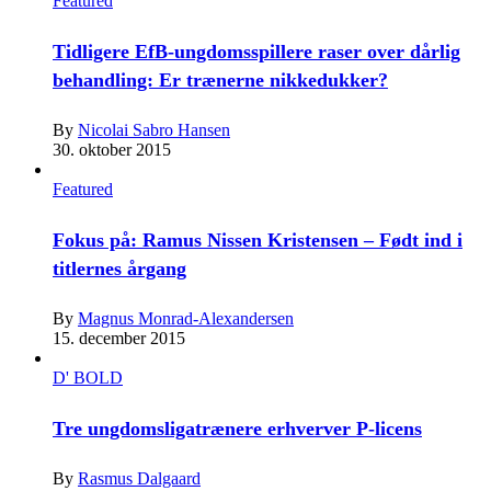
Featured
Tidligere EfB-ungdomsspillere raser over dårlig
behandling: Er trænerne nikkedukker?
By
Nicolai Sabro Hansen
30. oktober 2015
Featured
Fokus på: Ramus Nissen Kristensen – Født ind i
titlernes årgang
By
Magnus Monrad-Alexandersen
15. december 2015
D' BOLD
Tre ungdomsligatrænere erhverver P-licens
By
Rasmus Dalgaard