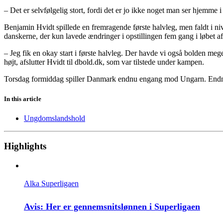
– Det er selvfølgelig stort, fordi det er jo ikke noget man ser hjemme
Benjamin Hvidt spillede en fremragende første halvleg, men faldt i n
danskerne, der kun lavede ændringer i opstillingen fem gang i løbet 
– Jeg fik en okay start i første halvleg. Der havde vi også bolden me
højt, afslutter Hvidt til dbold.dk, som var tilstede under kampen.
Torsdag formiddag spiller Danmark endnu engang mod Ungarn. Endn
In this article
Ungdomslandshold
Highlights
Alka Superligaen
Avis: Her er gennemsnitslønnen i Superligaen