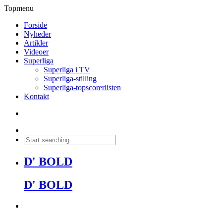
Topmenu
Forside
Nyheder
Artikler
Videoer
Superliga
Superliga i TV
Superliga-stilling
Superliga-topscorerlisten
Kontakt
D' BOLD
D' BOLD