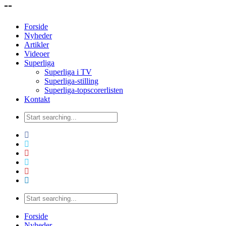
--
Forside
Nyheder
Artikler
Videoer
Superliga
Superliga i TV
Superliga-stilling
Superliga-topscorerlisten
Kontakt
Forside
Nyheder