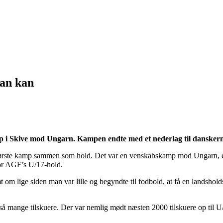
man kan
 i Skive mod Ungarn. Kampen endte med et nederlag til danskerne
første kamp sammen som hold. Det var en venskabskamp mod Ungarn, en k
for AGF’s U/17-hold.
mt om lige siden man var lille og begyndte til fodbold, at få en landshol
oran så mange tilskuere. Der var nemlig mødt næsten 2000 tilskuere op t