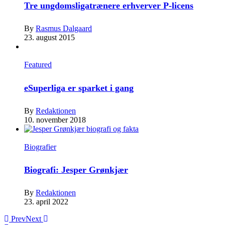
Tre ungdomsligatrænere erhverver P-licens
By
Rasmus Dalgaard
23. august 2015
Featured
eSuperliga er sparket i gang
By
Redaktionen
10. november 2018
Biografier
Biografi: Jesper Grønkjær
By
Redaktionen
23. april 2022
Prev
Next