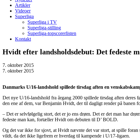
Artikler
Videoer
Superliga
Superliga i TV
Superliga-stilling
Superliga-topscorerlisten
Kontakt
Hvidt efter landsholdsdebut: Det fedeste 
7. oktober 2015
7. oktober 2015
Danmarks U/16-landshold spillede tirsdag aften en venskabskamp
Det nye U/16-landshold fra årgang 2000 spillede tirsdag aften deres 
den ene af dem, var Benjamin Hvidt, der til dagligt render på banen 
– Det er selvfølgelig stort, det er jo ens drøm. Det er det man har drø
fedeste man kan, fortæller Hvidt om debuten til D’ BOLD.
Og det var ikke for sjovt, at Hvidt nævnte det var stort, at spille f
vildt, da det ikke ligefrem er hverdag til kampende i U/17-ligaen.