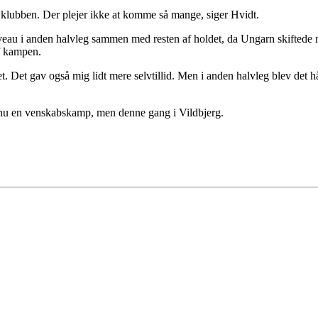
 i klubben. Der plejer ikke at komme så mange, siger Hvidt.
iveau i anden halvleg sammen med resten af holdet, da Ungarn skiftede
af kampen.
get. Det gav også mig lidt mere selvtillid. Men i anden halvleg blev det
u en venskabskamp, men denne gang i Vildbjerg.