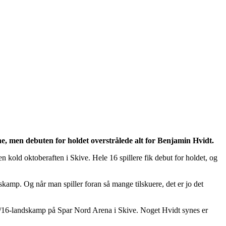
, men debuten for holdet overstrålede alt for Benjamin Hvidt.
old oktoberaften i Skive. Hele 16 spillere fik debut for holdet, og
dskamp. Og når man spiller foran så mange tilskuere, det er jo det
il U/16-landskamp på Spar Nord Arena i Skive. Noget Hvidt synes er