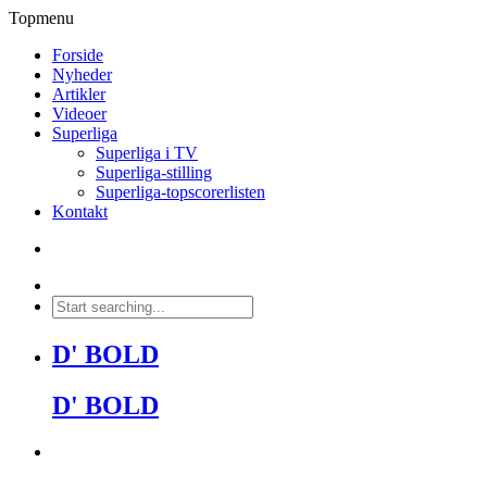
Topmenu
Forside
Nyheder
Artikler
Videoer
Superliga
Superliga i TV
Superliga-stilling
Superliga-topscorerlisten
Kontakt
D' BOLD
D' BOLD