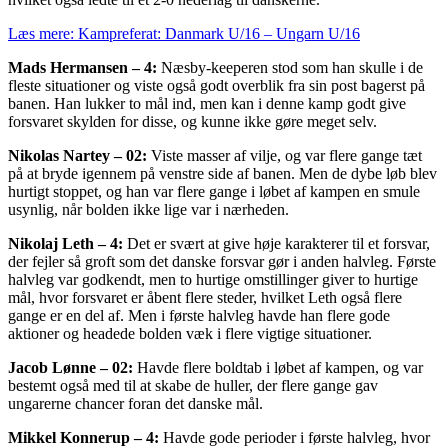
Læs mere: Kampreferat: Danmark U/16 – Ungarn U/16
Mads Hermansen – 4:
Næsby-keeperen stod som han skulle i de
fleste situationer og viste også godt overblik fra sin post bagerst på
banen. Han lukker to mål ind, men kan i denne kamp godt give
forsvaret skylden for disse, og kunne ikke gøre meget selv.
Nikolas Nartey – 02:
Viste masser af vilje, og var flere gange tæt
på at bryde igennem på venstre side af banen. Men de dybe løb blev
hurtigt stoppet, og han var flere gange i løbet af kampen en smule
usynlig, når bolden ikke lige var i nærheden.
Nikolaj Leth – 4:
Det er svært at give høje karakterer til et forsvar,
der fejler så groft som det danske forsvar gør i anden halvleg. Første
halvleg var godkendt, men to hurtige omstillinger giver to hurtige
mål, hvor forsvaret er åbent flere steder, hvilket Leth også flere
gange er en del af. Men i første halvleg havde han flere gode
aktioner og headede bolden væk i flere vigtige situationer.
Jacob Lønne – 02:
Havde flere boldtab i løbet af kampen, og var
bestemt også med til at skabe de huller, der flere gange gav
ungarerne chancer foran det danske mål.
Mikkel Konnerup – 4:
Havde gode perioder i første halvleg, hvor