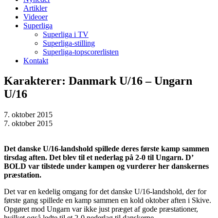
Artikler
Videoer
Superliga
Superliga i TV
Superliga-stilling
Superliga-topscorerlisten
Kontakt
Karakterer: Danmark U/16 – Ungarn
U/16
7. oktober 2015
7. oktober 2015
Det danske U/16-landshold spillede deres første kamp sammen
tirsdag aften. Det blev til et nederlag på 2-0 til Ungarn. D’
BOLD var tilstede under kampen og vurderer her danskernes
præstation.
Det var en kedelig omgang for det danske U/16-landshold, der for
første gang spillede en kamp sammen en kold oktober aften i Skive.
Opgøret mod Ungarn var ikke just præget af gode præstationer,
hvilket også ledte til et 2-0 nederlag til danskerne.