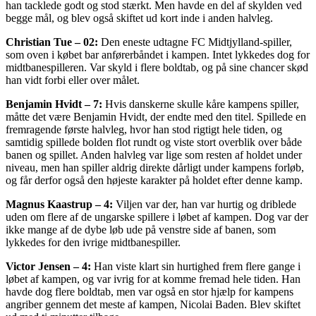
han tacklede godt og stod stærkt. Men havde en del af skylden ved
begge mål, og blev også skiftet ud kort inde i anden halvleg.
Christian Tue – 02:
Den eneste udtagne FC Midtjylland-spiller,
som oven i købet bar anførerbåndet i kampen. Intet lykkedes dog for
midtbanespilleren. Var skyld i flere boldtab, og på sine chancer skød
han vidt forbi eller over målet.
Benjamin Hvidt – 7:
Hvis danskerne skulle kåre kampens spiller,
måtte det være Benjamin Hvidt, der endte med den titel. Spillede en
fremragende første halvleg, hvor han stod rigtigt hele tiden, og
samtidig spillede bolden flot rundt og viste stort overblik over både
banen og spillet. Anden halvleg var lige som resten af holdet under
niveau, men han spiller aldrig direkte dårligt under kampens forløb,
og får derfor også den højeste karakter på holdet efter denne kamp.
Magnus Kaastrup – 4:
Viljen var der, han var hurtig og driblede
uden om flere af de ungarske spillere i løbet af kampen. Dog var der
ikke mange af de dybe løb ude på venstre side af banen, som
lykkedes for den ivrige midtbanespiller.
Victor Jensen – 4:
Han viste klart sin hurtighed frem flere gange i
løbet af kampen, og var ivrig for at komme fremad hele tiden. Han
havde dog flere boldtab, men var også en stor hjælp for kampens
angriber gennem det meste af kampen, Nicolai Baden. Blev skiftet