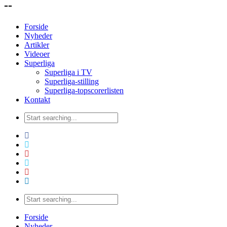
--
Forside
Nyheder
Artikler
Videoer
Superliga
Superliga i TV
Superliga-stilling
Superliga-topscorerlisten
Kontakt
Forside
Nyheder