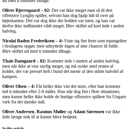
ud med ti minutter tilbage.
Oliver Bjerregaard – 02:
Det var ikke meget man så til den
offensive Lyngby-spiller, selvom han dog hjalp lidt til over på
højrekanten. Det var dog ikke der bolden var mest, og han var
derfor ikke indblandet vildt meget. Blev skiftet ud kort inde i anden
halvleg.
Nicolai Baden Frederiksen – 4:
Viste sig fint frem som topangriber
i tirsdagens opgør, men udnyttede ingen af sine chancer til fulde.
Blev skiftet ud med ti minutter tilbage.
Thais Damgaard – 02:
Kommer inde i starten af anden halvleg,
men når ikke at vise særlig meget, og må synke med resten af
holdet, der var presset helt i bund det meste af den sidste halvdel af
kampen.
Oliver Olsen – 4:
Får heller ikke vist det store, efter han kommer
ind ti minutter efter 2-0 målet. Han står dog fint i flere situationer,
men kunne heller ikke holde de hurtige offensive spillere fra Ungarn
væk fra det danske mål.
Oliver Andersen
,
Rasmus Møller
og
Adam Sørensen
var ikke
inde længe nok til at kunne blive bedømt.
In this article