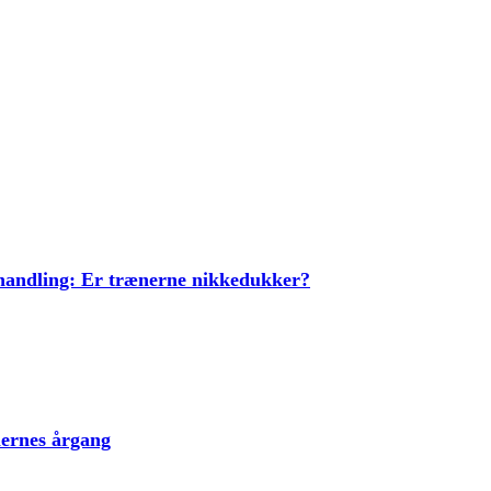
ehandling: Er trænerne nikkedukker?
lernes årgang