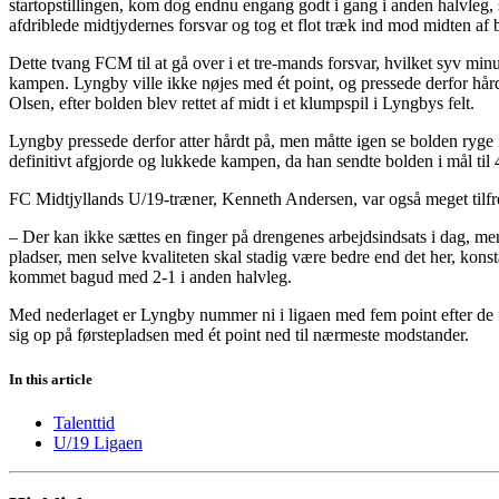
startopstillingen, kom dog endnu engang godt i gang i anden halvleg
afdriblede midtjydernes forsvar og tog et flot træk ind mod midten af
Dette tvang FCM til at gå over i et tre-mands forsvar, hvilket syv mi
kampen. Lyngby ville ikke nøjes med ét point, og pressede derfor hård
Olsen, efter bolden blev rettet af midt i et klumpspil i Lyngbys felt.
Lyngby pressede derfor atter hårdt på, men måtte igen se bolden ryge 
definitivt afgjorde og lukkede kampen, da han sendte bolden i mål til 4
FC Midtjyllands U/19-træner, Kenneth Andersen, var også meget tilf
– Der kan ikke sættes en finger på drengenes arbejdsindsats i dag, men 
pladser, men selve kvaliteten skal stadig være bedre end det her, ko
kommet bagud med 2-1 i anden halvleg.
Med nederlaget er Lyngby nummer ni i ligaen med fem point efter de 
sig op på førstepladsen med ét point ned til nærmeste modstander.
In this article
Talenttid
U/19 Ligaen