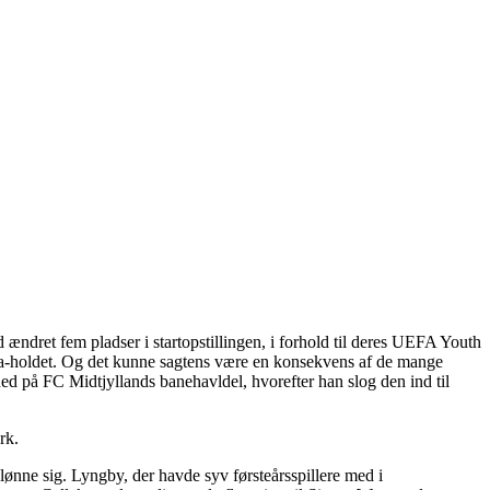
dret fem pladser i startopstillingen, i forhold til deres UEFA Youth
ga-holdet. Og det kunne sagtens være en konsekvens af de mange
ed på FC Midtjyllands banehavldel, hvorefter han slog den ind til
rk.
ønne sig. Lyngby, der havde syv førsteårsspillere med i