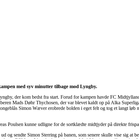
t kampen med syv minutter tilbage mod Lyngby.
gby, der kom bedst fra start. Forud for kampen havde FC Midtjylland æn
iberen Mads Døhr Thychosen, der var blevet kaldt op på Alka Superli
ongeblås Simon Wæver erobrede bolden i eget felt og tog et langt løb n
eas Poulsen kunne udligne for de sortklædte midtjyder på direkte frispa
ud og sendte Simon Sterring på banen, som senere skulle vise sig at bel