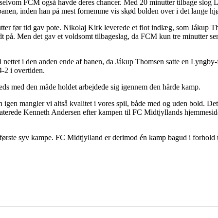
, selvom FCM også havde deres chancer. Med 20 minutter tilbage slog L
 banen, inden han på mest fornemme vis skød bolden over i det lange hj
nutter før tid gav pote. Nikolaj Kirk leverede et flot indlæg, som Jáku
t på. Men det gav et voldsomt tilbageslag, da FCM kun tre minutter sen
i nettet i den anden ende af banen, da Jákup Thomsen satte en Lyngby-f
-2 i overtiden.
reds med den måde holdet arbejdede sig igennem den hårde kamp.
igen mangler vi altså kvalitet i vores spil, både med og uden bold. Det 
nstaterede Kenneth Andersen efter kampen til FC Midtjyllands hjemmeside
første syv kampe. FC Midtjylland er derimod én kamp bagud i forhold t