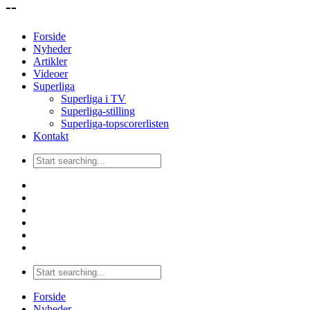
--
Forside
Nyheder
Artikler
Videoer
Superliga
Superliga i TV
Superliga-stilling
Superliga-topscorerlisten
Kontakt
Forside
Nyheder