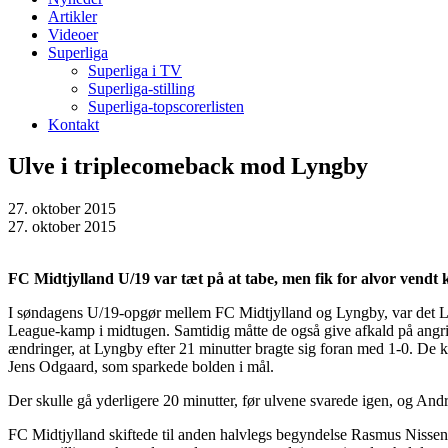
Artikler
Videoer
Superliga
Superliga i TV
Superliga-stilling
Superliga-topscorerlisten
Kontakt
Ulve i triplecomeback mod Lyngby
27. oktober 2015
27. oktober 2015
FC Midtjylland U/19 var tæt på at tabe, men fik for alvor vend
I søndagens U/19-opgør mellem FC Midtjylland og Lyngby, var det Lyn
League-kamp i midtugen. Samtidig måtte de også give afkald på angr
ændringer, at Lyngby efter 21 minutter bragte sig foran med 1-0. De k
Jens Odgaard, som sparkede bolden i mål.
Der skulle gå yderligere 20 minutter, før ulvene svarede igen, og Andr
FC Midtjylland skiftede til anden halvlegs begyndelse Rasmus Nissen 