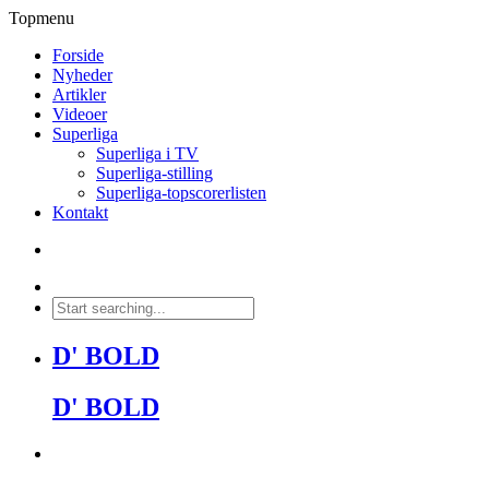
Topmenu
Forside
Nyheder
Artikler
Videoer
Superliga
Superliga i TV
Superliga-stilling
Superliga-topscorerlisten
Kontakt
D' BOLD
D' BOLD