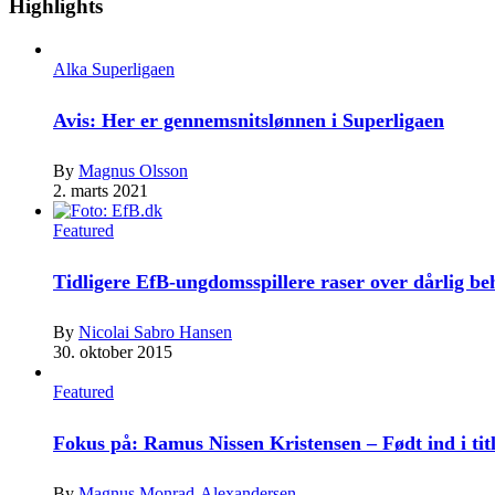
Highlights
Alka Superligaen
Avis: Her er gennemsnitslønnen i Superligaen
By
Magnus Olsson
2. marts 2021
Featured
Tidligere EfB-ungdomsspillere raser over dårlig b
By
Nicolai Sabro Hansen
30. oktober 2015
Featured
Fokus på: Ramus Nissen Kristensen – Født ind i tit
By
Magnus Monrad-Alexandersen