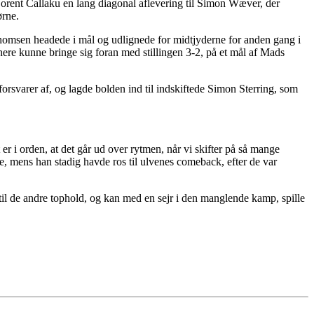
orent Callaku en lang diagonal aflevering til Simon Wæver, der
ørne.
p Thomsen headede i mål og udlignede for midtjyderne for anden gang i
ere kunne bringe sig foran med stillingen 3-2, på et mål af Mads
orsvarer af, og lagde bolden ind til indskiftede Simon Sterring, som
er i orden, at det går ud over rytmen, når vi skifter på så mange
, mens han stadig havde ros til ulvenes comeback, efter de var
il de andre tophold, og kan med en sejr i den manglende kamp, spille