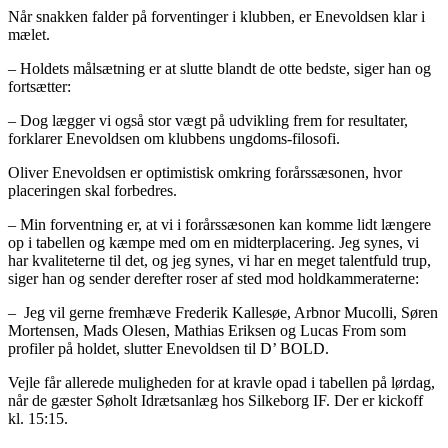
Når snakken falder på forventinger i klubben, er Enevoldsen klar i
mælet.
– Holdets målsætning er at slutte blandt de otte bedste, siger han og
fortsætter:
– Dog lægger vi også stor vægt på udvikling frem for resultater,
forklarer Enevoldsen om klubbens ungdoms-filosofi.
Oliver Enevoldsen er optimistisk omkring forårssæsonen, hvor
placeringen skal forbedres.
– Min forventning er, at vi i forårssæsonen kan komme lidt længere
op i tabellen og kæmpe med om en midterplacering. Jeg synes, vi
har kvaliteterne til det, og jeg synes, vi har en meget talentfuld trup,
siger han og sender derefter roser af sted mod holdkammeraterne:
– Jeg vil gerne fremhæve Frederik Kallesøe, Arbnor Mucolli, Søren
Mortensen, Mads Olesen, Mathias Eriksen og Lucas From som
profiler på holdet, slutter Enevoldsen til D’ BOLD.
Vejle får allerede muligheden for at kravle opad i tabellen på lørdag,
når de gæster Søholt Idrætsanlæg hos Silkeborg IF. Der er kickoff
kl. 15:15.