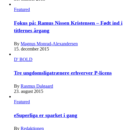
Featured
Fokus på: Ramus Nissen Kristensen – Født ind i
titlernes årgang
By
Magnus Monrad-Alexandersen
15. december 2015
D' BOLD
Tre ungdomsligatrænere erhverver P-licens
By
Rasmus Dalgaard
23. august 2015
Featured
eSuperliga er sparket i gang
By
Redaktionen