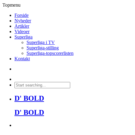
Topmenu
Forside
Nyheder
Artikler
Videoer
Superliga
Superliga i TV
Superliga-stilling
Superliga-topscorerlisten
Kontakt
D' BOLD
D' BOLD