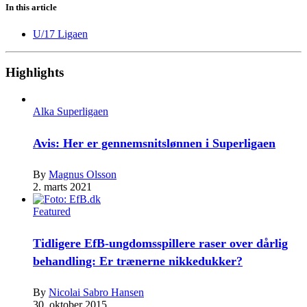
In this article
U/17 Ligaen
Highlights
Alka Superligaen
Avis: Her er gennemsnitslønnen i Superligaen
By
Magnus Olsson
2. marts 2021
Featured
Tidligere EfB-ungdomsspillere raser over dårlig
behandling: Er trænerne nikkedukker?
By
Nicolai Sabro Hansen
30. oktober 2015