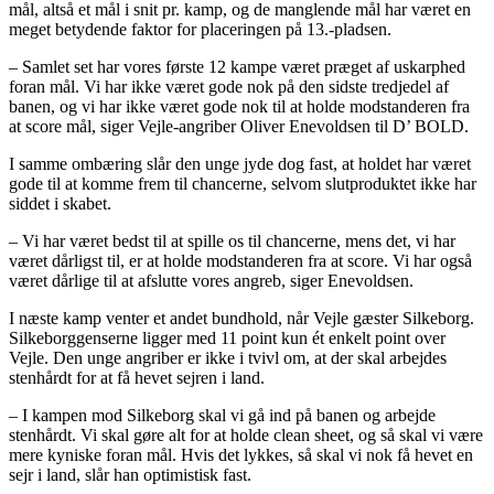
mål, altså et mål i snit pr. kamp, og de manglende mål har været en
meget betydende faktor for placeringen på 13.-pladsen.
– Samlet set har vores første 12 kampe været præget af uskarphed
foran mål. Vi har ikke været gode nok på den sidste tredjedel af
banen, og vi har ikke været gode nok til at holde modstanderen fra
at score mål, siger Vejle-angriber Oliver Enevoldsen til D’ BOLD.
I samme ombæring slår den unge jyde dog fast, at holdet har været
gode til at komme frem til chancerne, selvom slutproduktet ikke har
siddet i skabet.
– Vi har været bedst til at spille os til chancerne, mens det, vi har
været dårligst til, er at holde modstanderen fra at score. Vi har også
været dårlige til at afslutte vores angreb, siger Enevoldsen.
I næste kamp venter et andet bundhold, når Vejle gæster Silkeborg.
Silkeborggenserne ligger med 11 point kun ét enkelt point over
Vejle. Den unge angriber er ikke i tvivl om, at der skal arbejdes
stenhårdt for at få hevet sejren i land.
– I kampen mod Silkeborg skal vi gå ind på banen og arbejde
stenhårdt. Vi skal gøre alt for at holde clean sheet, og så skal vi være
mere kyniske foran mål. Hvis det lykkes, så skal vi nok få hevet en
sejr i land, slår han optimistisk fast.