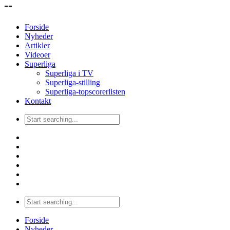
--
Forside
Nyheder
Artikler
Videoer
Superliga
Superliga i TV
Superliga-stilling
Superliga-topscorerlisten
Kontakt
Forside
Nyheder