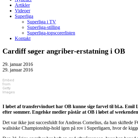
Artikler
Videoer
Superliga
Superliga i TV
Superliga-stilling
Superliga-topscorerlisten
Kontakt
Cardiff søger angriber-erstatning i OB
29. januar 2016
29. januar 2016
Embed
from
Getty
Images
I løbet af transfervinduet har OB kunne sige farvel til bl.a. E
efter sommer. Engelske medier påstår at OB i løbet af weekenden bl
Det var ikke just succesfuldt for Andreas Cornelius, da han skiftede F
walisiske Championship-hold igen på rov i Superligaen, hvor de kig