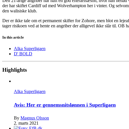
Den 21-årige angriber har haft en god efterårssæson, hvor han henad ve
der har skiftet Cardiff ud med Wolverhampton her i vinter. Og selvom C
den walisiske klub.
Der er ikke tale om et permanent skifter for Zohore, men blot en lejeaft
tager risikoen ved at hente en angriber der alligevel ikke slår til. OB 
In this article
Alka Superligaen
D' BOLD
Highlights
Alka Superligaen
Avis: Her er gennemsnitslønnen i Superligaen
By
Magnus Olsson
2. marts 2021