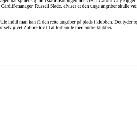
jen har spillet sig ind i startopstillingen hos OB. I Cardiff City kigg
ardiff-manager, Russell Slade, afviser at den unge angriber skulle være 
ale indtil man kan få den rette angriber på plads i klubben. Det tyder og
har selv givet Zohore lov til at forhandle med andre klubber.