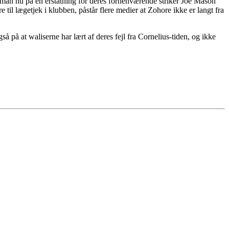
er man nu på en erstatning for deres forhenværende striker Joe Mason
til lægetjek i klubben, påstår flere medier at Zohore ikke er langt fra
så på at waliserne har lært af deres fejl fra Cornelius-tiden, og ikke