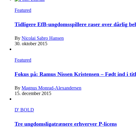
Featured
Tidligere EfB-ungdomsspillere raser over dårlig b
By
Nicolai Sabro Hansen
30. oktober 2015
Featured
Fokus på: Ramus Nissen Kristensen – Født ind i tit
By
Magnus Monrad-Alexandersen
15. december 2015
D' BOLD
Tre ungdomsligatrænere erhverver P-licens