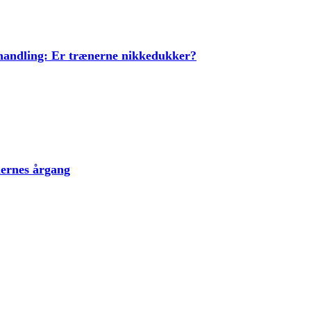
ehandling: Er trænerne nikkedukker?
lernes årgang