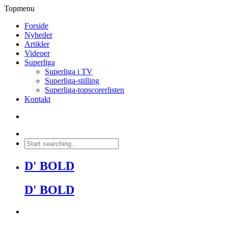
Topmenu
Forside
Nyheder
Artikler
Videoer
Superliga
Superliga i TV
Superliga-stilling
Superliga-topscorerlisten
Kontakt
D' BOLD
D' BOLD