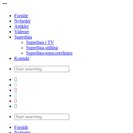
--
Forside
Nyheder
Artikler
Videoer
Superliga
Superliga i TV
Superliga-stilling
Superliga-topscorerlisten
Kontakt
Forside
Nyheder