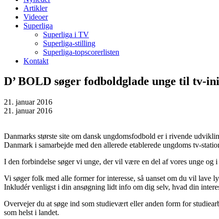
Artikler
Videoer
Superliga
Superliga i TV
Superliga-stilling
Superliga-topscorerlisten
Kontakt
D’ BOLD søger fodboldglade unge til tv-ini
21. januar 2016
21. januar 2016
Danmarks største site om dansk ungdomsfodbold er i rivende udvikling,
Danmark i samarbejde med den allerede etablerede ungdoms tv-stati
I den forbindelse søger vi unge, der vil være en del af vores unge og 
Vi søger folk med alle former for interesse, så uanset om du vil lave 
Inkludér venligst i din ansøgning lidt info om dig selv, hvad din intere
Overvejer du at søge ind som studievært eller anden form for studiearbe
som helst i landet.