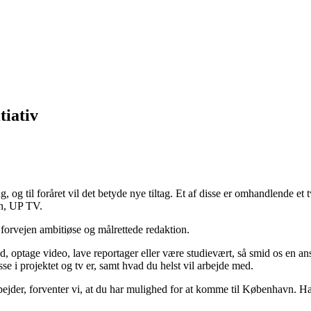
tiativ
 og til foråret vil det betyde nye tiltag. Et af disse er omhandlende e
on, UP TV.
i forvejen ambitiøse og målrettede redaktion.
lyd, optage video, lave reportager eller være studievært, så smid os en 
sse i projektet og tv er, samt hvad du helst vil arbejde med.
jder, forventer vi, at du har mulighed for at komme til København. Har d