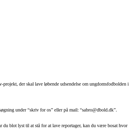
t tv-projekt, der skal lave løbende udsendelse om ungdomsfodbolden i
ansøgning under “skriv for os” eller på mail: “sabro@dbold.dk”.
u blot lyst til at stå for at lave reportager, kan du være bosat hvor