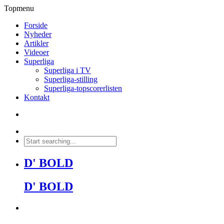
Topmenu
Forside
Nyheder
Artikler
Videoer
Superliga
Superliga i TV
Superliga-stilling
Superliga-topscorerlisten
Kontakt
D' BOLD
D' BOLD