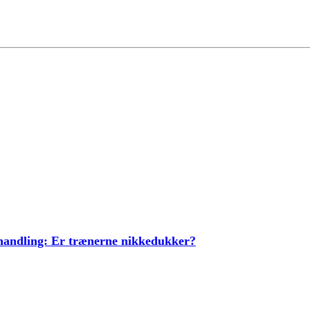
ehandling: Er trænerne nikkedukker?