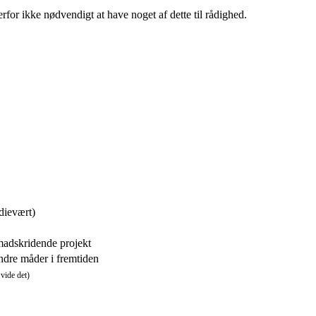
erfor ikke nødvendigt at have noget af dette til rådighed.
udievært)
emadskridende projekt
andre måder i fremtiden
 vide det)