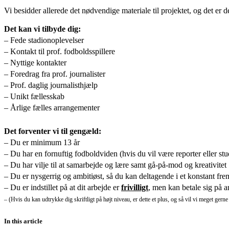
Vi besidder allerede det nødvendige materiale til projektet, og det er d
Det kan vi tilbyde dig:
– Fede stadionoplevelser
– Kontakt til prof. fodboldsspillere
– Nyttige kontakter
– Foredrag fra prof. journalister
– Prof. daglig journalisthjælp
– Unikt fællesskab
– Årlige fælles arrangementer
Det forventer vi til gengæld:
– Du er minimum 13 år
– Du har en fornuftig fodboldviden (hvis du vil være reporter eller st
– Du har vilje til at samarbejde og lære samt gå-på-mod og kreativitet
– Du er nysgerrig og ambitiøst, så du kan deltagende i et konstant fr
– Du er indstillet på at dit arbejde er
frivilligt
, men kan betale sig på 
– (Hvis du kan udtrykke dig skriftligt på højt niveau, er dette et plus, og så vil vi meget gerne
In this article