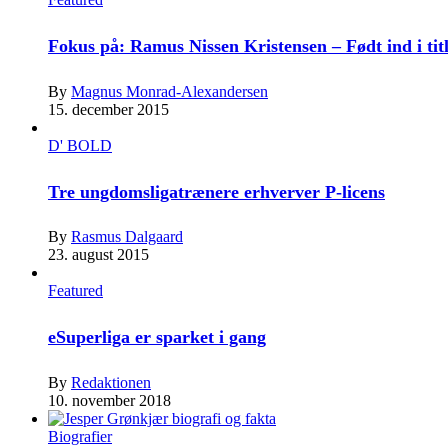
Fokus på: Ramus Nissen Kristensen – Født ind i tit
By
Magnus Monrad-Alexandersen
15. december 2015
D' BOLD
Tre ungdomsligatrænere erhverver P-licens
By
Rasmus Dalgaard
23. august 2015
Featured
eSuperliga er sparket i gang
By
Redaktionen
10. november 2018
Biografier