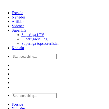
--
Forside
Nyheder
Artikler
Videoer
Superliga
Superliga i TV
Superliga-stilling
Superliga-topscorerlisten
Kontakt
Forside
Nyheder