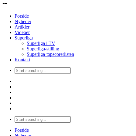
--
Forside
Nyheder
Artikler
Videoer
Superliga
Superliga i TV
Superliga-stilling
Superliga-topscorerlisten
Kontakt
Forside
Nyheder