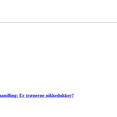
ehandling: Er trænerne nikkedukker?