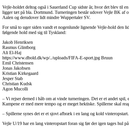
Vejle-holdet deltog også i Sauerland Cup sidste år, hvor det blev til en
ligger tæt på bla. Dortmund. Turneringen består udover Vejle BK af 
Aalen og derudover lidt mindre Wuppertaler SV.
For små to uger siden vandt et nogenlunde lignende Vejle-hold den lid
følgende hold med sig til Tyskland:
Jakob Henriksen
Rasmus Glintborg
Ali El-Haj
https://www.dbold.dk/wp/../uploads/FIFA-E-sport.jpg Bruun
Emil Christensen
Jonas Jakobsen
Kristian Kirkegaard
Jesper Stab
Christian Kudsk
Agon Mucolli
– Vi rejser derned i håb om at vinde turneringen. Det er et andet spi
Kampene er med mere tempo og er meget hektiske. Spillerne skal reage
– Spillerne synes det er et sjovt afbræk i en lang og kold vinteropstart.
Vejle U/19 har en lang vinteropstart foran sig før der igen tages h