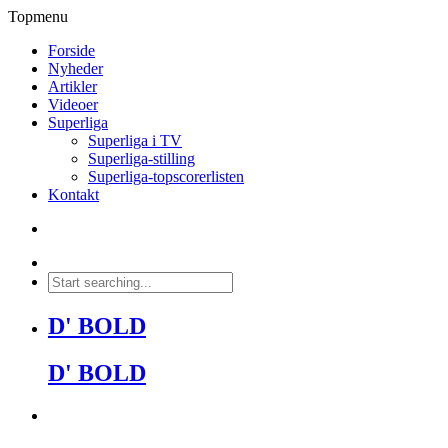
Topmenu
Forside
Nyheder
Artikler
Videoer
Superliga
Superliga i TV
Superliga-stilling
Superliga-topscorerlisten
Kontakt
D' BOLD
D' BOLD