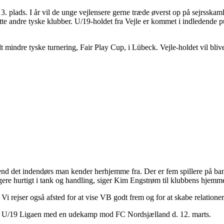
 3. plads. I år vil de unge vejlensere gerne træde øverst op på sejrsskamle
otte andre tyske klubber. U/19-holdet fra Vejle er kommet i indledende
t mindre tyske turnering, Fair Play Cup, i Lübeck. Vejle-holdet vil bli
l, end det indendørs man kender herhjemme fra. Der er fem spillere på b
re hurtigt i tank og handling, siger Kim Engstrøm til klubbens hjemme
 Vi rejser også afsted for at vise VB godt frem og for at skabe relationer
ul på U/19 Ligaen med en udekamp mod FC Nordsjælland d. 12. marts.