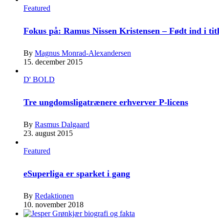
Featured
Fokus på: Ramus Nissen Kristensen – Født ind i tit
By
Magnus Monrad-Alexandersen
15. december 2015
D' BOLD
Tre ungdomsligatrænere erhverver P-licens
By
Rasmus Dalgaard
23. august 2015
Featured
eSuperliga er sparket i gang
By
Redaktionen
10. november 2018