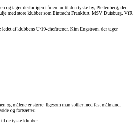
n og tager derfor igen i år en tur til den tyske by, Plettenberg, der
 pulje med store klubber som Eintracht Frankfurt, MSV Duisburg, VfR
ve ledet af klubbens U/19-cheftræner, Kim Engstrøm, der tager
anen og målene er større, ligesom man spiller med fast målmand.
side og fortsætter:
 til de tyske klubber.