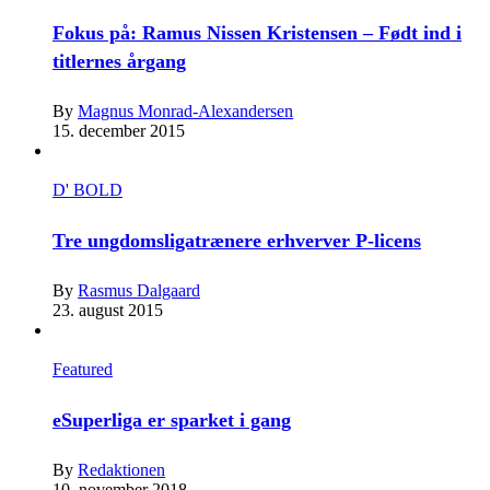
Fokus på: Ramus Nissen Kristensen – Født ind i
titlernes årgang
By
Magnus Monrad-Alexandersen
15. december 2015
D' BOLD
Tre ungdomsligatrænere erhverver P-licens
By
Rasmus Dalgaard
23. august 2015
Featured
eSuperliga er sparket i gang
By
Redaktionen
10. november 2018