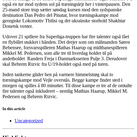
også en tur mod sydens sol på træningslejr her i vinterpausen. Den
25-mand store trup sætter søndag kursen mod den sydspanske
destination Dan Pedro del Pinatar, hvor træningskampe mod
georgiske Lokomotiv Tbilisi og det ukrainske storhold Shakhtar
Donetsk venter.
Udover 21 spillere fra Superliga-truppen har fire talenter også fået
en flybillet stukket i hånden. Det drejer som om målmanden Søren
Bebensee, forsvarsspilleren Mathas Haarup og midtbanespilleren
Mikkel M. Pedersen, som alle tre til hverdag holder til på
andetholdet Randers Freja i Danmarksserien Pulje 3. Derudover
skal Behrem Rizvic fra U/19-holdet også med på turen.
Inden tankerne glider hen på varmere himmelstrøg skal to
træningskampe mod Vejle overstås. Begge kampe finder sted i
morgen og spilles á 80 minutter. Til disse kampe er tre af de omtalte
fire talenter også inkluderet – nemlig Mathias Haarup, Mikkel M.
Pedersen og Behrem Rizvic.
In this article
Uncategorized