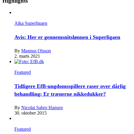
Highlights
Alka Superligaen
Avis: Her er gennemsnitslønnen i Superligaen
By
Magnus Olsson
2. marts 2021
Featured
Tidligere EfB-ungdomsspillere raser over dårlig
behandling: Er trænerne nikkedukker?
By
Nicolai Sabro Hansen
30. oktober 2015
Featured