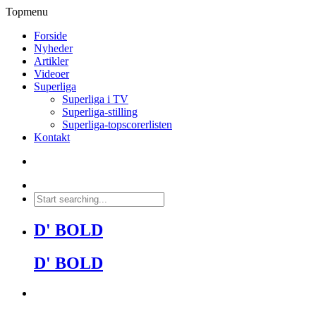
Topmenu
Forside
Nyheder
Artikler
Videoer
Superliga
Superliga i TV
Superliga-stilling
Superliga-topscorerlisten
Kontakt
D' BOLD
D' BOLD