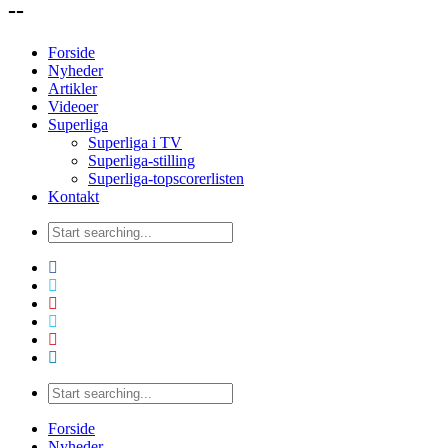
--
Forside
Nyheder
Artikler
Videoer
Superliga
Superliga i TV
Superliga-stilling
Superliga-topscorerlisten
Kontakt
Forside
Nyheder