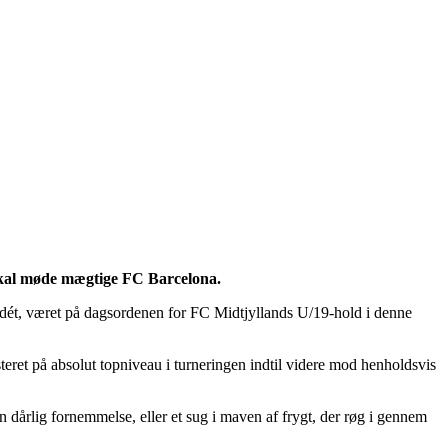
skal møde mægtige FC Barcelona.
p dét, været på dagsordenen for FC Midtjyllands U/19-hold i denne
steret på absolut topniveau i turneringen indtil videre mod henholdsvis
dårlig fornemmelse, eller et sug i maven af frygt, der røg i gennem