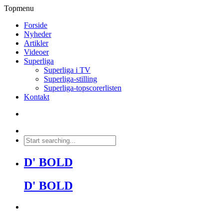
Topmenu
Forside
Nyheder
Artikler
Videoer
Superliga
Superliga i TV
Superliga-stilling
Superliga-topscorerlisten
Kontakt
D' BOLD
D' BOLD