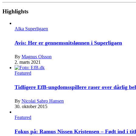
Highlights
Alka Superligaen
Avis: Her er gennemsnitslønnen i Superligaen
By
Magnus Olsson
2. marts 2021
Featured
Tidligere EfB-ungdomsspillere raser over dårlig b
By
Nicolai Sabro Hansen
30. oktober 2015
Featured
Fokus på: Ramus Nissen Kristensen – Født ind i tit