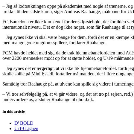
– Jeg så lodtrækningen oppe på akademiet med nogle af trænerne, og ma
trukket til den sidste kamp, siger Andreas Raahauge, målmand for U/
FC Barcelona er ikke kun kendt for deres førstehold, der for tiden v
internationalt niveau. Det er dog ikke noget, som får Raahauge til at r
– Jeg synes ikke vi skal være bange for dem, fordi det er en kæmpe klu
med mange gode ungdomsspillere, forklarer Raahauge.
FCM havde heldet med sig, da de trak hjemmebanefordelen mod Atlético
over 2200 mennesker mødt op for at støtte holdet, og U/19-målmanden s
– Jeg synes det er ærgerligt, at vi ikke fik hjemmebanefordel, fordi j
skulle spille på Mini Estadi, fortæller målmanden, der i flere omgange
Samtidig tror Raahauge på, at ulvene kan spille sig videre i turnerin
– Vi tror selvfølgelig på, at vi går videre, og det (at tro på sejren, re
undervurdere os, afslutter Raahauge til dbold.dk.
In this article
D' BOLD
U/19 Ligaen