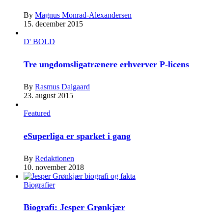
By
Magnus Monrad-Alexandersen
15. december 2015
D' BOLD
Tre ungdomsligatrænere erhverver P-licens
By
Rasmus Dalgaard
23. august 2015
Featured
eSuperliga er sparket i gang
By
Redaktionen
10. november 2018
Biografier
Biografi: Jesper Grønkjær