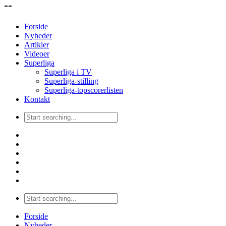
--
Forside
Nyheder
Artikler
Videoer
Superliga
Superliga i TV
Superliga-stilling
Superliga-topscorerlisten
Kontakt
Forside
Nyheder