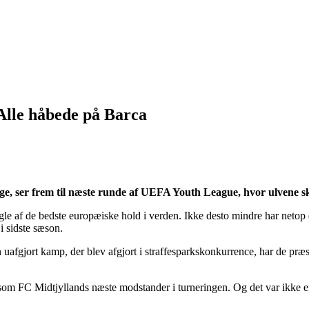
lle håbede på Barca
e, ser frem til næste runde af UEFA Youth League, hvor ulvene 
gle af de bedste europæiske hold i verden. Ikke desto mindre har neto
i sidste sæson.
én uafgjort kamp, der blev afgjort i straffesparkskonkurrence, har de præ
om FC Midtjyllands næste modstander i turneringen. Og det var ikke en 