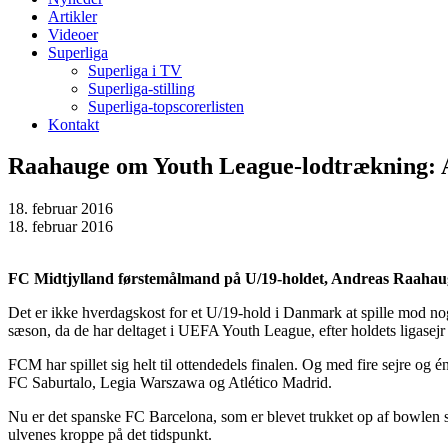
Artikler
Videoer
Superliga
Superliga i TV
Superliga-stilling
Superliga-topscorerlisten
Kontakt
Raahauge om Youth League-lodtrækning: A
18. februar 2016
18. februar 2016
FC Midtjylland førstemålmand på U/19-holdet, Andreas Raahaug
Det er ikke hverdagskost for et U/19-hold i Danmark at spille mod no
sæson, da de har deltaget i UEFA Youth League, efter holdets ligasejr 
FCM har spillet sig helt til ottendedels finalen. Og med fire sejre og 
FC Saburtalo, Legia Warszawa og Atlético Madrid.
Nu er det spanske FC Barcelona, som er blevet trukket op af bowlen s
ulvenes kroppe på det tidspunkt.