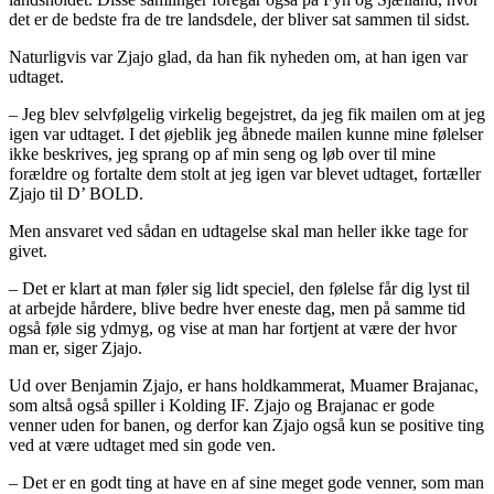
det er de bedste fra de tre landsdele, der bliver sat sammen til sidst.
Naturligvis var Zjajo glad, da han fik nyheden om, at han igen var
udtaget.
– Jeg blev selvfølgelig virkelig begejstret, da jeg fik mailen om at jeg
igen var udtaget. I det øjeblik jeg åbnede mailen kunne mine følelser
ikke beskrives, jeg sprang op af min seng og løb over til mine
forældre og fortalte dem stolt at jeg igen var blevet udtaget, fortæller
Zjajo til D’ BOLD.
Men ansvaret ved sådan en udtagelse skal man heller ikke tage for
givet.
– Det er klart at man føler sig lidt speciel, den følelse får dig lyst til
at arbejde hårdere, blive bedre hver eneste dag, men på samme tid
også føle sig ydmyg, og vise at man har fortjent at være der hvor
man er, siger Zjajo.
Ud over Benjamin Zjajo, er hans holdkammerat, Muamer Brajanac,
som altså også spiller i Kolding IF. Zjajo og Brajanac er gode
venner uden for banen, og derfor kan Zjajo også kun se positive ting
ved at være udtaget med sin gode ven.
– Det er en godt ting at have en af sine meget gode venner, som man