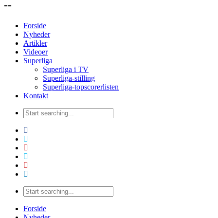
--
Forside
Nyheder
Artikler
Videoer
Superliga
Superliga i TV
Superliga-stilling
Superliga-topscorerlisten
Kontakt
Forside
Nyheder