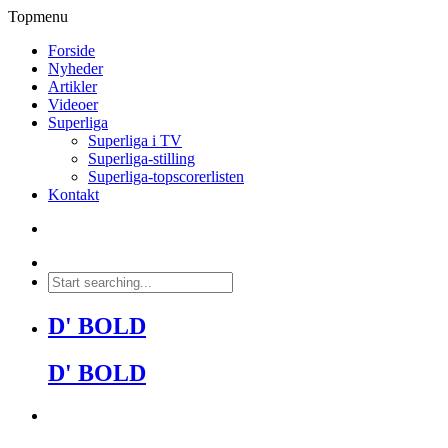
Topmenu
Forside
Nyheder
Artikler
Videoer
Superliga
Superliga i TV
Superliga-stilling
Superliga-topscorerlisten
Kontakt
D' BOLD
D' BOLD