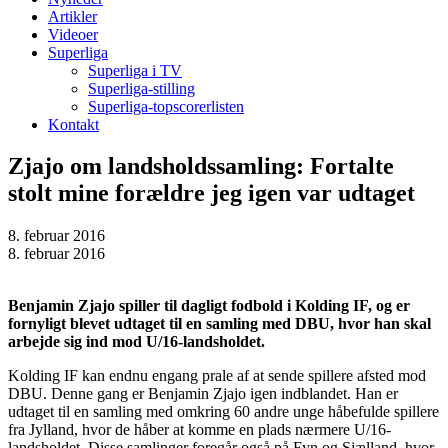
Artikler
Videoer
Superliga
Superliga i TV
Superliga-stilling
Superliga-topscorerlisten
Kontakt
Zjajo om landsholdssamling: Fortalte
stolt mine forældre jeg igen var udtaget
8. februar 2016
8. februar 2016
Benjamin Zjajo spiller til dagligt fodbold i Kolding IF, og er
fornyligt blevet udtaget til en samling med DBU, hvor han skal
arbejde sig ind mod U/16-landsholdet.
Kolding IF kan endnu engang prale af at sende spillere afsted mod
DBU. Denne gang er Benjamin Zjajo igen indblandet. Han er
udtaget til en samling med omkring 60 andre unge håbefulde spillere
fra Jylland, hvor de håber at komme en plads nærmere U/16-
landsholdet. Disse samlinger foregår også på Fyn og Sjælland, hvor