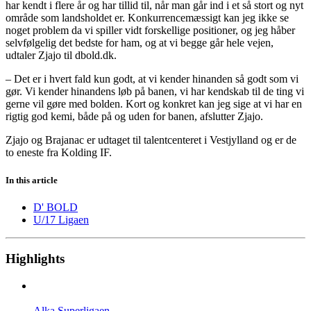
har kendt i flere år og har tillid til, når man går ind i et så stort og nyt
område som landsholdet er. Konkurrencemæssigt kan jeg ikke se
noget problem da vi spiller vidt forskellige positioner, og jeg håber
selvfølgelig det bedste for ham, og at vi begge går hele vejen,
udtaler Zjajo til dbold.dk.
– Det er i hvert fald kun godt, at vi kender hinanden så godt som vi
gør. Vi kender hinandens løb på banen, vi har kendskab til de ting vi
gerne vil gøre med bolden. Kort og konkret kan jeg sige at vi har en
rigtig god kemi, både på og uden for banen, afslutter Zjajo.
Zjajo og Brajanac er udtaget til talentcenteret i Vestjylland og er de
to eneste fra Kolding IF.
In this article
D' BOLD
U/17 Ligaen
Highlights
Alka Superligaen