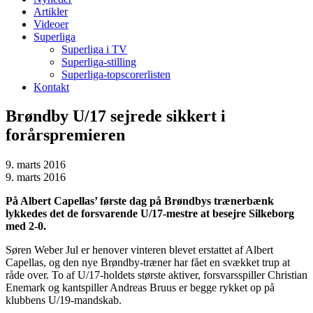
Artikler
Videoer
Superliga
Superliga i TV
Superliga-stilling
Superliga-topscorerlisten
Kontakt
Brøndby U/17 sejrede sikkert i
forårspremieren
9. marts 2016
9. marts 2016
På Albert Capellas’ første dag på Brøndbys trænerbænk
lykkedes det de forsvarende U/17-mestre at besejre Silkeborg
med 2-0.
Søren Weber Jul er henover vinteren blevet erstattet af Albert
Capellas, og den nye Brøndby-træner har fået en svækket trup at
råde over. To af U/17-holdets største aktiver, forsvarsspiller Christian
Enemark og kantspiller Andreas Bruus er begge rykket op på
klubbens U/19-mandskab.