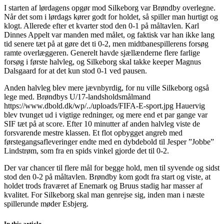
I starten af lørdagens opgør mod Silkeborg var Brøndby overlegne.
Når det som i lørdags kører godt for holdet, så spiller man hurtigt og
klogt. Allerede efter et kvarter stod den 0-1 på måltavlen. Karl
Dinnes Appelt var manden med målet, og faktisk var han ikke lang
tid senere tæt på at gøre det ti 0-2, men midtbanespillerens forsøg
ramte overlæggeren. Generelt havde sjællænderne flere farlige
forsøg i første halvleg, og Silkeborg skal takke keeper Magnus
Dalsgaard for at det kun stod 0-1 ved pausen.
Anden halvleg blev mere jævnbyrdig, for nu ville Silkeborg også
lege med. Brøndbys U/17-landsholdsmålmand
https://www.dbold.dk/wp/../uploads/FIFA-E-sport.jpg Hauervig
blev tvunget ud i vigtige redninger, og mere end et par gange var
SIF tæt på at score. Efter 10 minutter af anden halvleg viste de
forsvarende mestre klassen. Et flot opbygget angreb med
førstegangsafleveringer endte med en dybdebold til Jesper ”Jobbe”
Lindstrøm, som fra en spids vinkel gjorde det til 0-2.
Der var chancer til flere mål for begge hold, men til syvende og sidst
stod den 0-2 på måltavlen. Brøndby kom godt fra start og viste, at
holdet trods fraværet af Enemark og Bruus stadig har masser af
kvalitet. For Silkeborg skal man genrejse sig, inden man i næste
spillerunde møder Esbjerg.
In this article