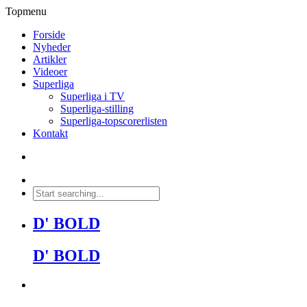
Topmenu
Forside
Nyheder
Artikler
Videoer
Superliga
Superliga i TV
Superliga-stilling
Superliga-topscorerlisten
Kontakt
D' BOLD
D' BOLD