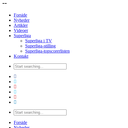
--
Forside
Nyheder
Artikler
Videoer
Superliga
Superliga i TV
Superliga-stilling
Superliga-topscorerlisten
Kontakt
Forside
Nyheder