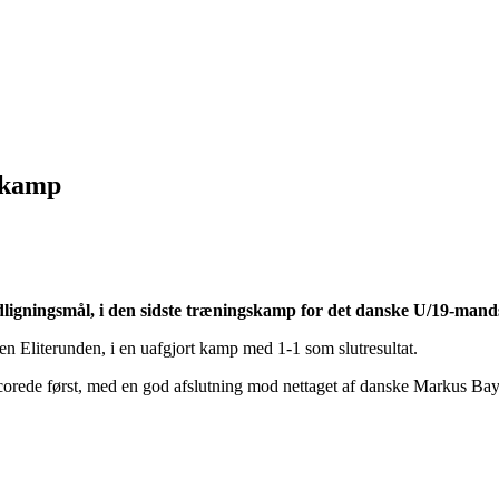
tkamp
udligningsmål, i den sidste træningskamp for det danske U/19-man
n Eliterunden, i en uafgjort kamp med 1-1 som slutresultat.
corede først, med en god afslutning mod nettaget af danske Markus Bay,