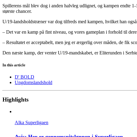
Spillerens mål blev dog i anden halvleg udlignet, og kampen endte 1-1
største chancer.
U/19-landsholdstræner var dog tilfreds med kampen, hvilket han også
– Det var en kamp på fint niveau, og vores gameplan i forhold til deres 
– Resultatet er acceptabelt, men jeg er ærgerlig over måden, de fik scor
Den næste kamp, der venter U/19-mandskabet, er Eliterunden i Serbien,
In this article
D' BOLD
Ungdomslandshold
Highlights
Alka Superligaen
Avis: Her er gennemsnitslønnen i Superligaen