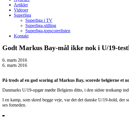
Artikler
Videoer
Superliga
Superliga i TV
Superliga-stilling
Superliga-topscorerlisten
Kontakt
Godt Markus Bay-mål ikke nok i U/19-tes
6. marts 2016
6. marts 2016
På trods af en god scoring af Markus Bay, scorede belgierne et 
Danmarks U/19-opgør mødte Belgiens ditto, i den sidste testkamp inde
I en kamp, som skred begge veje, var det det danske U/19-hold, der s
ses forneden.