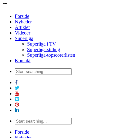
--
Forside
Nyheder
Artikler
Videoer
Superliga
Superliga i TV
Superliga-stilling
Superliga-topscorerlisten
Kontakt
Forside
Nyheder