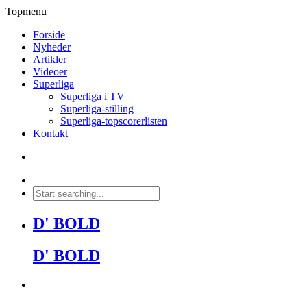
Topmenu
Forside
Nyheder
Artikler
Videoer
Superliga
Superliga i TV
Superliga-stilling
Superliga-topscorerlisten
Kontakt
D' BOLD
D' BOLD