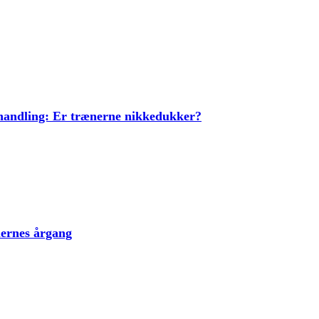
ehandling: Er trænerne nikkedukker?
lernes årgang