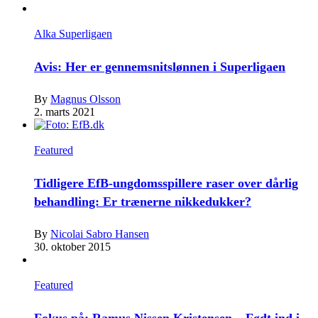
Alka Superligaen
Avis: Her er gennemsnitslønnen i Superligaen
By
Magnus Olsson
2. marts 2021
Featured
Tidligere EfB-ungdomsspillere raser over dårlig
behandling: Er trænerne nikkedukker?
By
Nicolai Sabro Hansen
30. oktober 2015
Featured
Fokus på: Ramus Nissen Kristensen – Født ind i