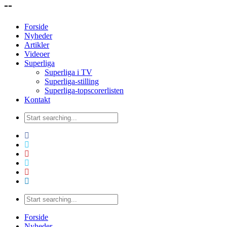
--
Forside
Nyheder
Artikler
Videoer
Superliga
Superliga i TV
Superliga-stilling
Superliga-topscorerlisten
Kontakt
Forside
Nyheder