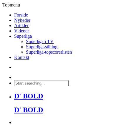
Topmenu
Forside
Nyheder
Artikler
Videoer
Superliga
Superliga i TV
Superliga-stilling
Superliga-topscorerlisten
Kontakt
D' BOLD
D' BOLD