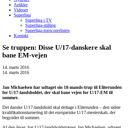
Artikler
Videoer
Superliga
Superliga i TV
Superliga-stilling
Superliga-topscorerlisten
Kontakt
Se truppen: Disse U/17-danskere skal
bane EM-vejen
14. marts 2016
14. marts 2016
Jan Michaelsen har udtaget sin 18-mands-trup til Eliterunden
for U/17-landsholdet, der skal bane vejen for U/17-EM til
sommer.
Det danske U/17-landshold skal deltage i Eliterunden – den sidste
kvalifikationsturnering til det europæiske U/17-mesterskab, der
begynder til sommer.
Af den årsag, har U/17-landsholdstræner, Jan Michaelsen, udtaget