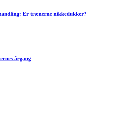
ehandling: Er trænerne nikkedukker?
lernes årgang