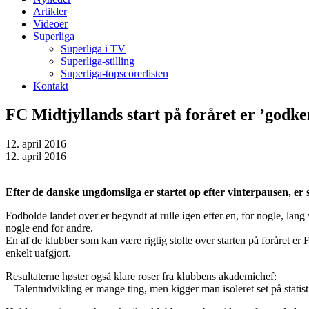
Artikler
Videoer
Superliga
Superliga i TV
Superliga-stilling
Superliga-topscorerlisten
Kontakt
FC Midtjyllands start på foråret er ’godke
12. april 2016
12. april 2016
Efter de danske ungdomsliga er startet op efter vinterpausen, er
Fodbolde landet over er begyndt at rulle igen efter en, for nogle, l
nogle end for andre.
En af de klubber som kan være rigtig stolte over starten på foråret er 
enkelt uafgjort.
Resultaterne høster også klare roser fra klubbens akademichef:
– Talentudvikling er mange ting, men kigger man isoleret set på statist