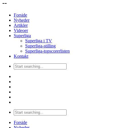
--
Forside
Nyheder
Artikler
Videoer
Superliga
Superliga i TV
Superliga-stilling
Superliga-topscorerlisten
Kontakt
Forside
Nyheder