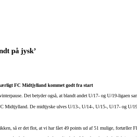
ndt på jysk’
 særligt FC Midtjylland kommet godt fra start
ang vinterpause. Det betyder også, at blandt andet U/17- og U/19-ligaen
FC Midtjylland. De midtjyske ulves U/13-, U/14-, U/15-, U/17- og U/19-hol
ikken, så er det flot, at vi har fået 49 points ud af 51 mulige, fortæll