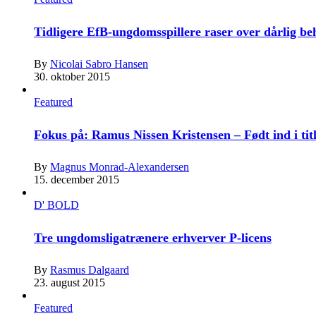
Tidligere EfB-ungdomsspillere raser over dårlig b
By
Nicolai Sabro Hansen
30. oktober 2015
Featured
Fokus på: Ramus Nissen Kristensen – Født ind i tit
By
Magnus Monrad-Alexandersen
15. december 2015
D' BOLD
Tre ungdomsligatrænere erhverver P-licens
By
Rasmus Dalgaard
23. august 2015
Featured