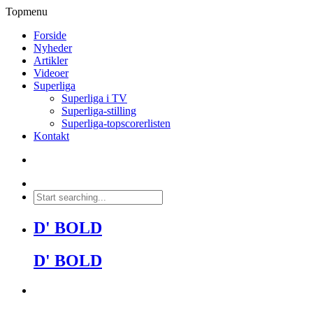
Topmenu
Forside
Nyheder
Artikler
Videoer
Superliga
Superliga i TV
Superliga-stilling
Superliga-topscorerlisten
Kontakt
D' BOLD
D' BOLD