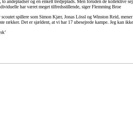
, to andepladser og en enkelt tredjeplads. Men foruden de kollektive sejre
ividuelle har været meget tilfredsstillende, siger Flemming Broe
r scoutet spillere som Simon Kjær, Jonas Lössl og Winston Reid, mener så
dste rækker. Det er sjældent, at vi har 17 ubesejrede kampe. Jeg kan ikke 
ysk’