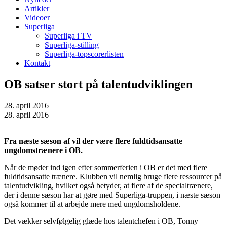
Artikler
Videoer
Superliga
Superliga i TV
Superliga-stilling
Superliga-topscorerlisten
Kontakt
OB satser stort på talentudviklingen
28. april 2016
28. april 2016
Fra næste sæson af vil der være flere fuldtidsansatte
ungdomstrænere i OB.
Når de møder ind igen efter sommerferien i OB er det med flere
fuldtidsansatte trænere. Klubben vil nemlig bruge flere ressourcer på
talentudvikling, hvilket også betyder, at flere af de specialtrænere,
der i denne sæson har at gøre med Superliga-truppen, i næste sæson
også kommer til at arbejde mere med ungdomsholdene.
Det vækker selvfølgelig glæde hos talentchefen i OB, Tonny