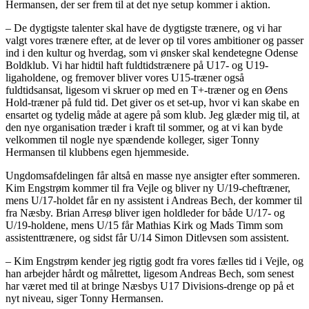
Hermansen, der ser frem til at det nye setup kommer i aktion.
– De dygtigste talenter skal have de dygtigste trænere, og vi har
valgt vores trænere efter, at de lever op til vores ambitioner og passer
ind i den kultur og hverdag, som vi ønsker skal kendetegne Odense
Boldklub. Vi har hidtil haft fuldtidstrænere på U17- og U19-
ligaholdene, og fremover bliver vores U15-træner også
fuldtidsansat, ligesom vi skruer op med en T+-træner og en Øens
Hold-træner på fuld tid. Det giver os et set-up, hvor vi kan skabe en
ensartet og tydelig måde at agere på som klub. Jeg glæder mig til, at
den nye organisation træder i kraft til sommer, og at vi kan byde
velkommen til nogle nye spændende kolleger, siger Tonny
Hermansen til klubbens egen hjemmeside.
Ungdomsafdelingen får altså en masse nye ansigter efter sommeren.
Kim Engstrøm kommer til fra Vejle og bliver ny U/19-cheftræner,
mens U/17-holdet får en ny assistent i Andreas Bech, der kommer til
fra Næsby. Brian Arresø bliver igen holdleder for både U/17- og
U/19-holdene, mens U/15 får Mathias Kirk og Mads Timm som
assistenttrænere, og sidst får U/14 Simon Ditlevsen som assistent.
– Kim Engstrøm kender jeg rigtig godt fra vores fælles tid i Vejle, og
han arbejder hårdt og målrettet, ligesom Andreas Bech, som senest
har været med til at bringe Næsbys U17 Divisions-drenge op på et
nyt niveau, siger Tonny Hermansen.