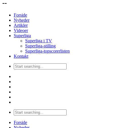
--
Forside
Nyheder
Artikler
Videoer
Superliga
Superliga i TV
Superliga-stilling
Superliga-topscorerlisten
Kontakt
Forside
Nyheder