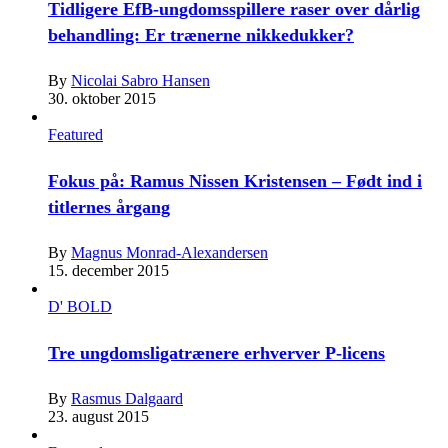
Tidligere EfB-ungdomsspillere raser over dårlig
behandling: Er trænerne nikkedukker?
By
Nicolai Sabro Hansen
30. oktober 2015
Featured
Fokus på: Ramus Nissen Kristensen – Født ind i
titlernes årgang
By
Magnus Monrad-Alexandersen
15. december 2015
D' BOLD
Tre ungdomsligatrænere erhverver P-licens
By
Rasmus Dalgaard
23. august 2015