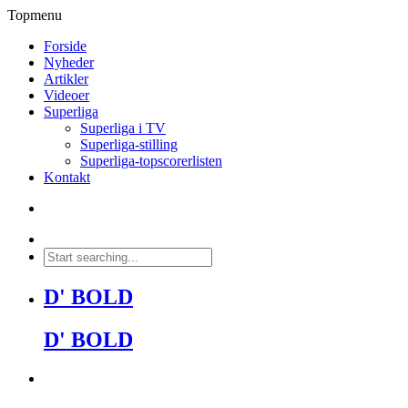
Topmenu
Forside
Nyheder
Artikler
Videoer
Superliga
Superliga i TV
Superliga-stilling
Superliga-topscorerlisten
Kontakt
D' BOLD
D' BOLD