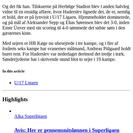
Og det fik han. Tilskuerne på Herfølge Stadion blev i anden halvleg
vidne til en ensidig affære, hvor Haderslev lignede det, de er, nemlig
et hold, der er på lynvisit i U/17 Ligaen. Hjemmeholdet dominerede,
og på mål af Aleksander Sepp og Elias Sørensen blev det 3-0, inden
Emre Ünver med sin scoring til 4-0 sømmede det sidste søm i den
gæsternes kiste.
Med sejren er HB Køge nu ubesejrede i tre kampe, og i fire af
forårets seks kampe har svanernes målmand, Andreas Piilgaard holdt
buret rent. For Haderslev var nederlaget derimod det tredje i træk.
Sønderjyderne har i skrivende stund blot to sejre i 19 kampe.
In this article
U/17 Ligaen
Highlights
Alka Superligaen
Avis: Her er gennemsnitslønnen i Superligaen