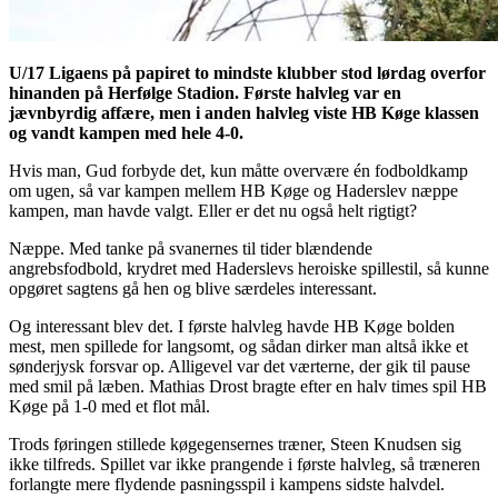
U/17 Ligaens på papiret to mindste klubber stod lørdag overfor
hinanden på Herfølge Stadion. Første halvleg var en
jævnbyrdig affære, men i anden halvleg viste HB Køge klassen
og vandt kampen med hele 4-0.
Hvis man, Gud forbyde det, kun måtte overvære én fodboldkamp
om ugen, så var kampen mellem HB Køge og Haderslev næppe
kampen, man havde valgt. Eller er det nu også helt rigtigt?
Næppe. Med tanke på svanernes til tider blændende
angrebsfodbold, krydret med Haderslevs heroiske spillestil, så kunne
opgøret sagtens gå hen og blive særdeles interessant.
Og interessant blev det. I første halvleg havde HB Køge bolden
mest, men spillede for langsomt, og sådan dirker man altså ikke et
sønderjysk forsvar op. Alligevel var det værterne, der gik til pause
med smil på læben. Mathias Drost bragte efter en halv times spil HB
Køge på 1-0 med et flot mål.
Trods føringen stillede køgegensernes træner, Steen Knudsen sig
ikke tilfreds. Spillet var ikke prangende i første halvleg, så træneren
forlangte mere flydende pasningsspil i kampens sidste halvdel.