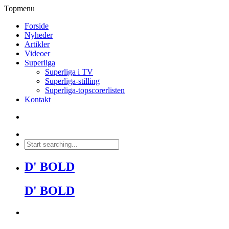
Topmenu
Forside
Nyheder
Artikler
Videoer
Superliga
Superliga i TV
Superliga-stilling
Superliga-topscorerlisten
Kontakt
D' BOLD
D' BOLD