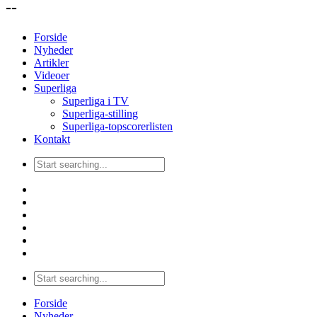
--
Forside
Nyheder
Artikler
Videoer
Superliga
Superliga i TV
Superliga-stilling
Superliga-topscorerlisten
Kontakt
Forside
Nyheder