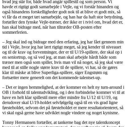
hvad jeg står for, både hvad angår spillestil og som person. Vi
havde et rigtigt godt samarbejde i Vejle, og vi forstår hinanden og
også hinandens forskelligheder godt nok til at blive et godt mix, så
vi får da et meget tæt samarbejde, og han har da haft stor betydning,
fortæller den fynske Vejle-træner, der ikke er i tvivl om, hvad det er,
han skal bidrage med, når han tiltræder OB-posten efter
sommerferien.
– Jeg skal ind og bidrage med den erfaring, jeg har fået gennem min
tid i Vejle, hvor jeg har lært rigtigt meget, så jeg kender til niveauet
og til de krav og forventninger, der er til U/19-spillere, der skal op i
en seniortrup, og så ved jeg, at man skal arbejde hårdt både som
træner men også som spiller, hvis man vil nå noget, så jeg skal være
med til at stille nogle større krav til de spillere, vi har, så de gøres
klar til måske at blive Superliga-spillere, siger Engstrøm og
fortsætter mere generelt om det kommende talentset-up.
– Det er ingen hemmelighed, at der kommer en helt ny turn-around i
OB i forhold til talentudvikling, og i den forbindelse kommer vi til at
have en helt klar spillestil mere eller mindre fra U/12 til U/19, og
derudover skal U/19-holdet selvfølgelig også til en vis grad ligne
førsteholdet, selvom det på førsteholdet er mere resultatorienteret, så
vi skal også gerne have udviklet nogle vindere og noget kynisme.
Tonny Hermansen fortæller, at tankerne bag det nye talentkoncept