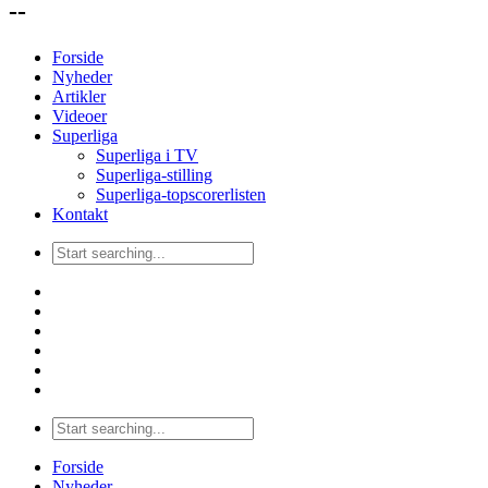
--
Forside
Nyheder
Artikler
Videoer
Superliga
Superliga i TV
Superliga-stilling
Superliga-topscorerlisten
Kontakt
Forside
Nyheder