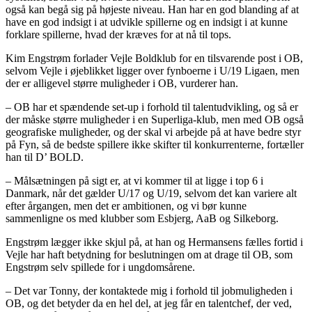
også kan begå sig på højeste niveau. Han har en god blanding af at
have en god indsigt i at udvikle spillerne og en indsigt i at kunne
forklare spillerne, hvad der kræves for at nå til tops.
Kim Engstrøm forlader Vejle Boldklub for en tilsvarende post i OB,
selvom Vejle i øjeblikket ligger over fynboerne i U/19 Ligaen, men
der er alligevel større muligheder i OB, vurderer han.
– OB har et spændende set-up i forhold til talentudvikling, og så er
der måske større muligheder i en Superliga-klub, men med OB også
geografiske muligheder, og der skal vi arbejde på at have bedre styr
på Fyn, så de bedste spillere ikke skifter til konkurrenterne, fortæller
han til D’ BOLD.
– Målsætningen på sigt er, at vi kommer til at ligge i top 6 i
Danmark, når det gælder U/17 og U/19, selvom det kan variere alt
efter årgangen, men det er ambitionen, og vi bør kunne
sammenligne os med klubber som Esbjerg, AaB og Silkeborg.
Engstrøm lægger ikke skjul på, at han og Hermansens fælles fortid i
Vejle har haft betydning for beslutningen om at drage til OB, som
Engstrøm selv spillede for i ungdomsårene.
– Det var Tonny, der kontaktede mig i forhold til jobmuligheden i
OB, og det betyder da en hel del, at jeg får en talentchef, der ved,