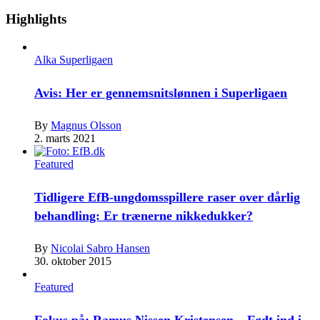
Highlights
Alka Superligaen
Avis: Her er gennemsnitslønnen i Superligaen
By
Magnus Olsson
2. marts 2021
Featured
Tidligere EfB-ungdomsspillere raser over dårlig
behandling: Er trænerne nikkedukker?
By
Nicolai Sabro Hansen
30. oktober 2015
Featured
Fokus på: Ramus Nissen Kristensen – Født ind i