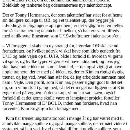
Boldklub og tankerne bag odenseanernes nye talentkoncept.
Det er Tonny Hermansen, der som talentchef har stået for at hente
sin tidligere kollega til OB, og i et talentset-up, der bygger på
udviklingstrin årgangene op i gennem, er det vigtigt med en fælles
forståelse trænere og talentchef i mellem, så han er svært tilfreds
med at tilknytte Engstrøm som U/19-cheftræner i talentset-up’et.
– Vi forsøger at skabe en ny strategi for, hvordan OB skal se ud
fremadrettet, og hvilket udtryk vi skal have som klub generelt fra
U/13 og hele vejen op til U/19, både i forhold til hvordan vi gerne
vil spille, og hvilke typer vi gerne vil have uddannet, og hvis jeg
skal have mine idéer ud som talentchef, er det også vigtigt at have
nogle trænere, der er med på idéen, og der er Kim en rigtigt dygtig
træner, og jeg ved, hvad han står for, da jeg arbejdede sammen med
ham i Vejle. Den profil, som Kim har, passer rigtigt godt til det set-
up, som vi nu skal i gang med, så det er meget nærliggende, at Kim
ryger med på vognen på det set-up, vi nu har sat i søen, også i
forhold til at det gerne skulle være et langsigtet projekt, fortæller
Tonny Hermansen til D’ BOLD, inden han forklarer, hvad han
forventer, Kim Engstrøm kan bidrage med.
– Kim har trænet ungdomsfodbold i mange år og har været med til
at udvikle mange spillere og også mange spillere, der er nået videre i
systemet, så han ved, hvad der skal til for at udvikle spillere, som