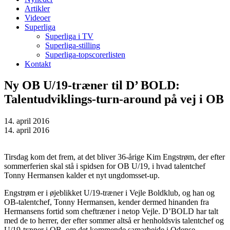
Artikler
Videoer
Superliga
Superliga i TV
Superliga-stilling
Superliga-topscorerlisten
Kontakt
Ny OB U/19-træner til D’ BOLD:
Talentudviklings-turn-around på vej i OB
14. april 2016
14. april 2016
Tirsdag kom det frem, at det bliver 36-årige Kim Engstrøm, der efter
sommerferien skal stå i spidsen for OB U/19, i hvad talentchef
Tonny Hermansen kalder et nyt ungdomsset-up.
Engstrøm er i øjeblikket U/19-træner i Vejle Boldklub, og han og
OB-talentchef, Tonny Hermansen, kender dermed hinanden fra
Hermansens fortid som cheftræner i netop Vejle. D’BOLD har talt
med de to herrer, der efter sommer altså er henholdsvis talentchef og
U/19-træner i OB, om det kommende samarbejde i Odense