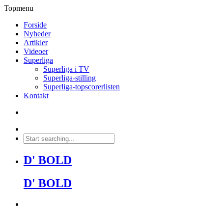
Topmenu
Forside
Nyheder
Artikler
Videoer
Superliga
Superliga i TV
Superliga-stilling
Superliga-topscorerlisten
Kontakt
D' BOLD
D' BOLD