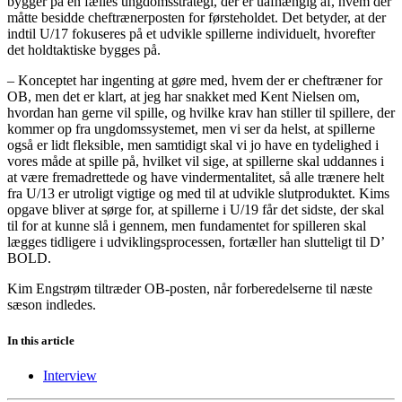
bygger på en fælles ungdomsstrategi, der er uafhængig af, hvem der
måtte besidde cheftrænerposten for førsteholdet. Det betyder, at der
indtil U/17 fokuseres på et udvikle spillerne individuelt, hvorefter
det holdtaktiske bygges på.
– Konceptet har ingenting at gøre med, hvem der er cheftræner for
OB, men det er klart, at jeg har snakket med Kent Nielsen om,
hvordan han gerne vil spille, og hvilke krav han stiller til spillere, der
kommer op fra ungdomssystemet, men vi ser da helst, at spillerne
også er lidt fleksible, men samtidigt skal vi jo have en tydelighed i
vores måde at spille på, hvilket vil sige, at spillerne skal uddannes i
at være fremadrettede og have vindermentalitet, så alle trænere helt
fra U/13 er utroligt vigtige og med til at udvikle slutproduktet. Kims
opgave bliver at sørge for, at spillerne i U/19 får det sidste, der skal
til for at kunne slå i gennem, men fundamentet for spilleren skal
lægges tidligere i udviklingsprocessen, fortæller han slutteligt til D’
BOLD.
Kim Engstrøm tiltræder OB-posten, når forberedelserne til næste
sæson indledes.
In this article
Interview