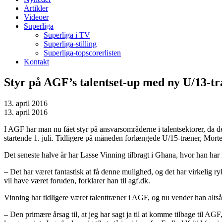
Artikler
Videoer
Superliga
Superliga i TV
Superliga-stilling
Superliga-topscorerlisten
Kontakt
Styr på AGF’s talentset-up med ny U/13-t
13. april 2016
13. april 2016
I AGF har man nu fået styr på ansvarsområderne i talentsektorer, da d
startende 1. juli. Tidligere på måneden forlængede U/15-træner, Mort
Det seneste halve år har Lasse Vinning tilbragt i Ghana, hvor han ha
– Det har været fantastisk at få denne mulighed, og det har virkelig 
vil have været foruden, forklarer han til agf.dk.
Vinning har tidligere været talenttræner i AGF, og nu vender han altså
– Den primære årsag til, at jeg har sagt ja til at komme tilbage til A