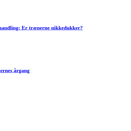
ehandling: Er trænerne nikkedukker?
lernes årgang