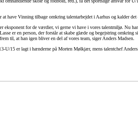
projekt omhandlende skole og fodbold, red.), få det sportslige ansvar f
 at have Vinning tilbage omkring talentarbejdet i Aarhus og kalder det 
r eksponent for de værdier, vi gerne vi have i vores talentmiljø. Nu ha
. Lasse er en person, der forstår at skabe glæde og begejstring omkring
frem til, at han igen bliver en del af vores team, siger Anders Madsen.
13-U/15 er lagt i hænderne på Morten Mølkjær, mens talentchef Anders