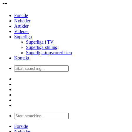
--
Forside
Nyheder
Artikler
Videoer
Superliga
Superliga i TV
Superliga-stilling
Superliga-topscorerlisten
Kontakt
Forside
Nyheder