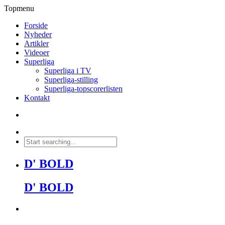
Topmenu
Forside
Nyheder
Artikler
Videoer
Superliga
Superliga i TV
Superliga-stilling
Superliga-topscorerlisten
Kontakt
D' BOLD
D' BOLD