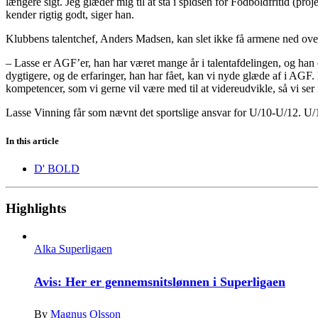
længere sigt. Jeg glæder mig til at stå i spidsen for Fodboldfritid (
kender rigtig godt, siger han.
Klubbens talentchef, Anders Madsen, kan slet ikke få armene ned over
– Lasse er AGF’er, han har været mange år i talentafdelingen, og han e
dygtigere, og de erfaringer, han har fået, kan vi nyde glæde af i AGF
kompetencer, som vi gerne vil være med til at videreudvikle, så vi ser 
Lasse Vinning får som nævnt det sportslige ansvar for U/10-U/12. U/
In this article
D' BOLD
Highlights
Alka Superligaen
Avis: Her er gennemsnitslønnen i Superligaen
By
Magnus Olsson