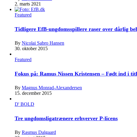
2. marts 2021
Featured
Tidligere EfB-ungdomsspillere raser over dårlig b
By
Nicolai Sabro Hansen
30. oktober 2015
Featured
Fokus på: Ramus Nissen Kristensen – Født ind i tit
By
Magnus Monrad-Alexandersen
15. december 2015
D' BOLD
Tre ungdomsligatrænere erhverver P-licens
By
Rasmus Dalgaard