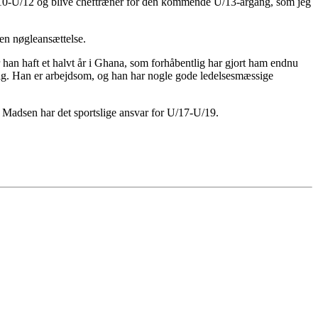
or U/10-U/12 og blive cheftræner for den kommende U/13-årgang, som jeg
en nøgleansættelse.
r han haft et halvt år i Ghana, som forhåbentlig har gjort ham endnu
 sig. Han er arbejdsom, og han har nogle gode ledelsesmæssige
 Madsen har det sportslige ansvar for U/17-U/19.