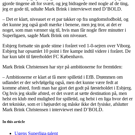
gjorde tingene alt for svært, og jeg bidragede med nogle af de ting,
jeg er gode til, udtalte Mark Brink i interviewet med D’BOLD.
– Det er klart, niveauet er et par takker op fra ungdomsfodbold, og
det kunne jeg også godt mærke i benene, men jeg tror, at det er
noget, som man vænner sig til, hvis man får nogle flere minutter i
Superligaen, sagde Mark Brink om niveauet.
Esbjerg fortsatte sin gode stime i foråret ved 1-0-sejren over Viborg.
Esbjerg har opsamlet 10 point i fire kampe indtil videre i foråret. De
har kun tabt til førerholdet FC København.
Mark Brink Christensen har styr på ambitionerne for fremtiden:
– Ambitionerne er klart at få mere spilletid i EfB. Drømmen om
udlandet er der selvfølgelig også, men det kunne være fedt at
komme afsted, fordi man har gjort det godt på førsteholdet i Esbjerg.
Og hvis jeg skulle afsted, er det svært at sætte destination på, men
helst en klub med mulighed for spilletid, og helst i en liga hvor det er
det tekniske, som er i højsædet og måske ikke det fysiske, afslutter
Mark Brink Christensen i interviewet med D’BOLD.
In this article
Ugens Superliga-talent