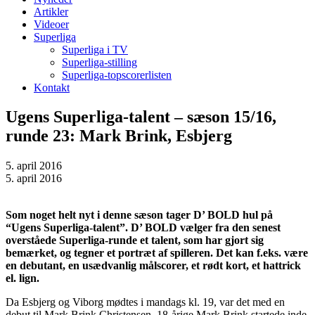
Artikler
Videoer
Superliga
Superliga i TV
Superliga-stilling
Superliga-topscorerlisten
Kontakt
Ugens Superliga-talent – sæson 15/16,
runde 23: Mark Brink, Esbjerg
5. april 2016
5. april 2016
Som noget helt nyt i denne sæson tager D’ BOLD hul på
“Ugens Superliga-talent”. D’ BOLD vælger fra den senest
overståede Superliga-runde et talent, som har gjort sig
bemærket, og tegner et portræt af spilleren. Det kan f.eks. være
en debutant, en usædvanlig målscorer, et rødt kort, et hattrick
el. lign.
Da Esbjerg og Viborg mødtes i mandags kl. 19, var det med en
debut til Mark Brink Christensen. 18-årige Mark Brink startede inde