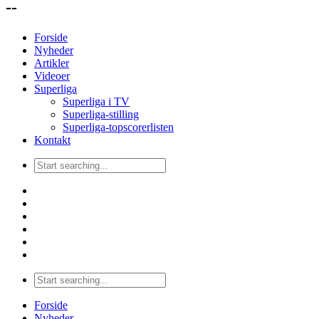
--
Forside
Nyheder
Artikler
Videoer
Superliga
Superliga i TV
Superliga-stilling
Superliga-topscorerlisten
Kontakt
Forside
Nyheder