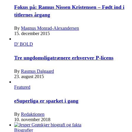
Fokus på: Ramus Nissen Kristensen – Født ind i
titlernes årgang
By
Magnus Monrad-Alexandersen
15. december 2015
D' BOLD
Tre ungdomsligatrænere erhverver P-licens
By
Rasmus Dalgaard
23. august 2015
Featured
eSuperliga er sparket i gang
By
Redaktionen
10. november 2018
Biografier