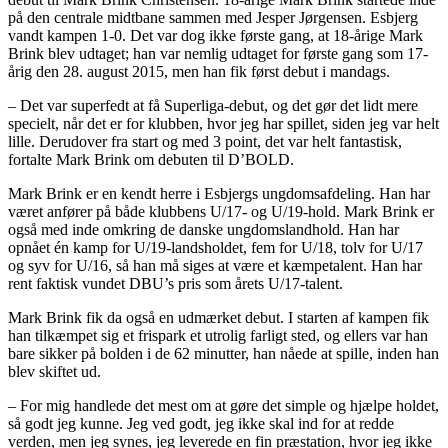
på den centrale midtbane sammen med Jesper Jørgensen. Esbjerg
vandt kampen 1-0. Det var dog ikke første gang, at 18-årige Mark
Brink blev udtaget; han var nemlig udtaget for første gang som 17-
årig den 28. august 2015, men han fik først debut i mandags.
– Det var superfedt at få Superliga-debut, og det gør det lidt mere
specielt, når det er for klubben, hvor jeg har spillet, siden jeg var helt
lille. Derudover fra start og med 3 point, det var helt fantastisk,
fortalte Mark Brink om debuten til D’BOLD.
Mark Brink er en kendt herre i Esbjergs ungdomsafdeling. Han har
været anfører på både klubbens U/17- og U/19-hold. Mark Brink er
også med inde omkring de danske ungdomslandhold. Han har
opnået én kamp for U/19-landsholdet, fem for U/18, tolv for U/17
og syv for U/16, så han må siges at være et kæmpetalent. Han har
rent faktisk vundet DBU’s pris som årets U/17-talent.
Mark Brink fik da også en udmærket debut. I starten af kampen fik
han tilkæmpet sig et frispark et utrolig farligt sted, og ellers var han
bare sikker på bolden i de 62 minutter, han nåede at spille, inden han
blev skiftet ud.
– For mig handlede det mest om at gøre det simple og hjælpe holdet,
så godt jeg kunne. Jeg ved godt, jeg ikke skal ind for at redde
verden, men jeg synes, jeg leverede en fin præstation, hvor jeg ikke