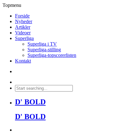
Topmenu
Forside
Nyheder
Artikler
Videoer
Superliga
Superliga i TV
Superliga-stilling
Superliga-topscorerlisten
Kontakt
D' BOLD
D' BOLD