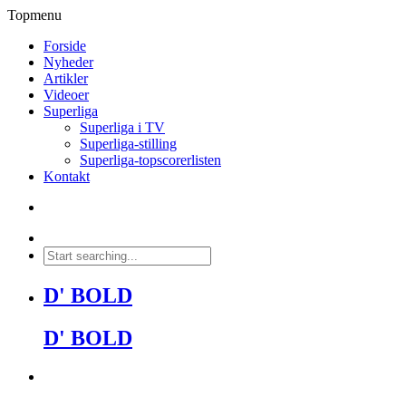
Topmenu
Forside
Nyheder
Artikler
Videoer
Superliga
Superliga i TV
Superliga-stilling
Superliga-topscorerlisten
Kontakt
D' BOLD
D' BOLD