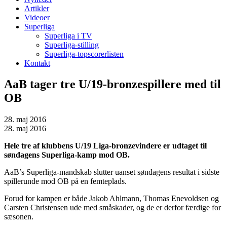
Artikler
Videoer
Superliga
Superliga i TV
Superliga-stilling
Superliga-topscorerlisten
Kontakt
AaB tager tre U/19-bronzespillere med til
OB
28. maj 2016
28. maj 2016
Hele tre af klubbens U/19 Liga-bronzevindere er udtaget til
søndagens Superliga-kamp mod OB.
AaB’s Superliga-mandskab slutter uanset søndagens resultat i sidste
spillerunde mod OB på en femteplads.
Forud for kampen er både Jakob Ahlmann, Thomas Enevoldsen og
Carsten Christensen ude med småskader, og de er derfor færdige for
sæsonen.