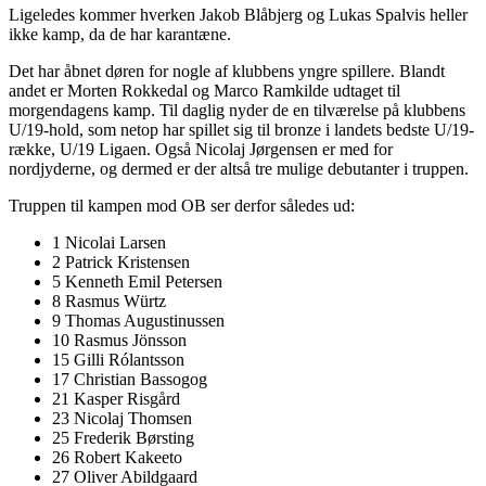
Ligeledes kommer hverken Jakob Blåbjerg og Lukas Spalvis heller
ikke kamp, da de har karantæne.
Det har åbnet døren for nogle af klubbens yngre spillere. Blandt
andet er Morten Rokkedal og Marco Ramkilde udtaget til
morgendagens kamp. Til daglig nyder de en tilværelse på klubbens
U/19-hold, som netop har spillet sig til bronze i landets bedste U/19-
række, U/19 Ligaen. Også Nicolaj Jørgensen er med for
nordjyderne, og dermed er der altså tre mulige debutanter i truppen.
Truppen til kampen mod OB ser derfor således ud:
1 Nicolai Larsen
2 Patrick Kristensen
5 Kenneth Emil Petersen
8 Rasmus Würtz
9 Thomas Augustinussen
10 Rasmus Jönsson
15 Gilli Rólantsson
17 Christian Bassogog
21 Kasper Risgård
23 Nicolaj Thomsen
25 Frederik Børsting
26 Robert Kakeeto
27 Oliver Abildgaard