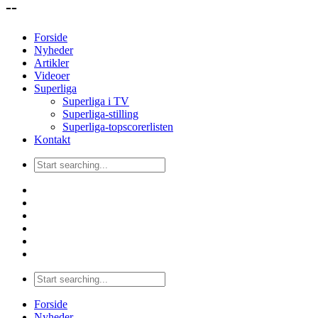
--
Forside
Nyheder
Artikler
Videoer
Superliga
Superliga i TV
Superliga-stilling
Superliga-topscorerlisten
Kontakt
Forside
Nyheder