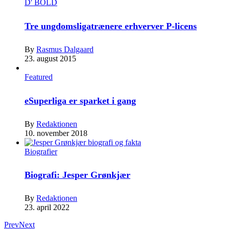
D' BOLD
Tre ungdomsligatrænere erhverver P-licens
By
Rasmus Dalgaard
23. august 2015
Featured
eSuperliga er sparket i gang
By
Redaktionen
10. november 2018
Biografier
Biografi: Jesper Grønkjær
By
Redaktionen
23. april 2022
Prev
Next