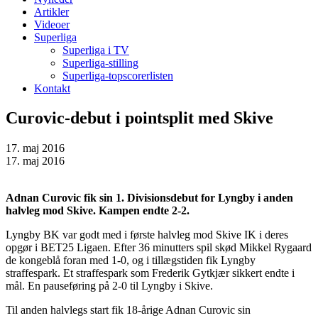
Artikler
Videoer
Superliga
Superliga i TV
Superliga-stilling
Superliga-topscorerlisten
Kontakt
Curovic-debut i pointsplit med Skive
17. maj 2016
17. maj 2016
Adnan Curovic fik sin 1. Divisionsdebut for Lyngby i anden
halvleg mod Skive. Kampen endte 2-2.
Lyngby BK var godt med i første halvleg mod Skive IK i deres
opgør i BET25 Ligaen. Efter 36 minutters spil skød Mikkel Rygaard
de kongeblå foran med 1-0, og i tillægstiden fik Lyngby
straffespark. Et straffespark som Frederik Gytkjær sikkert endte i
mål. En pauseføring på 2-0 til Lyngby i Skive.
Til anden halvlegs start fik 18-årige Adnan Curovic sin