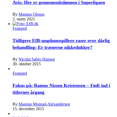
Avis: Her er gennemsnitslønnen i Superligaen
By
Magnus Olsson
2. marts 2021
Featured
Tidligere EfB-ungdomsspillere raser over dårlig
behandling: Er trænerne nikkedukker?
By
Nicolai Sabro Hansen
30. oktober 2015
Featured
Fokus på: Ramus Nissen Kristensen – Født ind i
titlernes årgang
By
Magnus Monrad-Alexandersen
15. december 2015