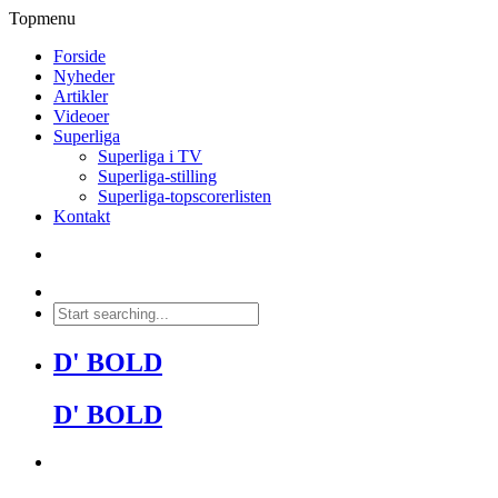
Topmenu
Forside
Nyheder
Artikler
Videoer
Superliga
Superliga i TV
Superliga-stilling
Superliga-topscorerlisten
Kontakt
D' BOLD
D' BOLD