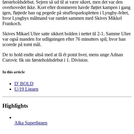
førsteholdsdebut. Sejren så ud til at være sikret, men det var den
overhovedet ikke. Kort efter dommeren havde fløjtet kampen i gang
igen, fløjtede han og pegede på straffesparkspletten i Lyngby-feltet,
hvor Lyngbys målmand var ramlet sammen med Skives Mikkel
Frankoch.
Skives Mikael Uhre satte sikkert bolden i nettet til 2-1. Samme Uhre
var også manden for udligningen efter 76 minutters spil, hvor han
scorede på tomt mål.
De to hold endte altså med at få ét point hver, mens unge Adnan
Curovic fik sin førsteholdsdebut i 1. Division.
In this article
D' BOLD
U/19 Ligaen
Highlights
Alka Superligaen