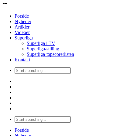
--
Forside
Nyheder
Artikler
Videoer
Superliga
Superliga i TV
Superliga-stilling
Superliga-topscorerlisten
Kontakt
Forside
Nyheder