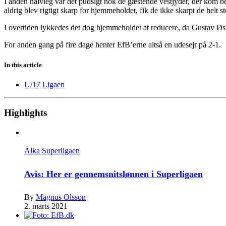
I anden halvleg var det pudsigt nok de gæstende vestjyder, der kom be
aldrig blev rigtigt skarp for hjemmeholdet, fik de ikke skarpt de helt s
I overtiden lykkedes det dog hjemmeholdet at reducere, da Gustav Øste
For anden gang på fire dage henter EfB’erne altså en udesejr på 2-1.
In this article
U/17 Ligaen
Highlights
Alka Superligaen
Avis: Her er gennemsnitslønnen i Superligaen
By
Magnus Olsson
2. marts 2021