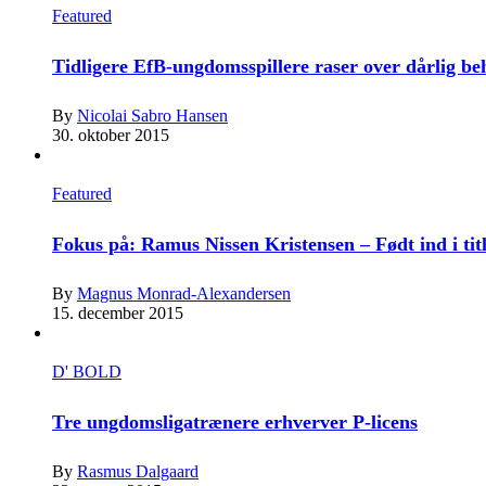
Featured
Tidligere EfB-ungdomsspillere raser over dårlig b
By
Nicolai Sabro Hansen
30. oktober 2015
Featured
Fokus på: Ramus Nissen Kristensen – Født ind i tit
By
Magnus Monrad-Alexandersen
15. december 2015
D' BOLD
Tre ungdomsligatrænere erhverver P-licens
By
Rasmus Dalgaard