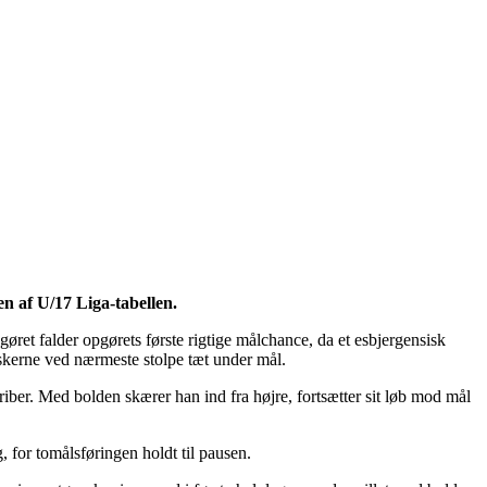
en af U/17 Liga-tabellen.
gøret falder opgørets første rigtige målchance, da et esbjergensisk
skerne ved nærmeste stolpe tæt under mål.
griber. Med bolden skærer han ind fra højre, fortsætter sit løb mod mål
, for tomålsføringen holdt til pausen.