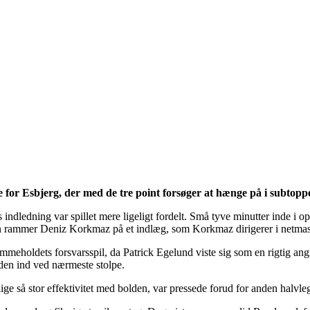
erne for Esbjerg, der med de tre point forsøger at hænge på i subtopp
ndledning var spillet mere ligeligt fordelt. Små tyve minutter inde i op
njen rammer Deniz Korkmaz på et indlæg, som Korkmaz dirigerer i netma
jemmeholdets forsvarsspil, da Patrick Egelund viste sig som en rigtig an
lden ind ved nærmeste stolpe.
ige så stor effektivitet med bolden, var pressede forud for anden halvleg