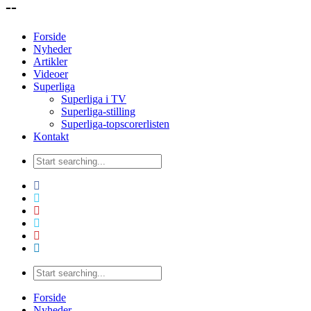
--
Forside
Nyheder
Artikler
Videoer
Superliga
Superliga i TV
Superliga-stilling
Superliga-topscorerlisten
Kontakt
Forside
Nyheder