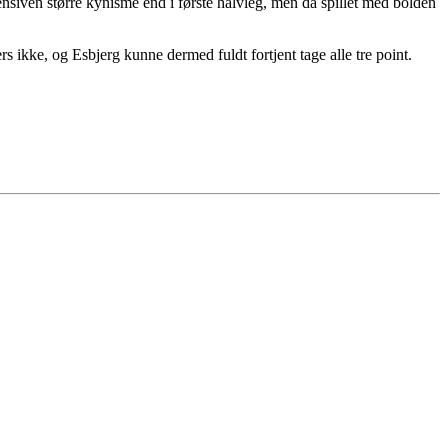
nsiven større kynisme end i første halvleg, men da spillet med bolden
 ikke, og Esbjerg kunne dermed fuldt fortjent tage alle tre point.