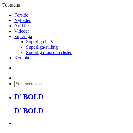
Topmenu
Forside
Nyheder
Artikler
Videoer
Superliga
Superliga i TV
Superliga-stilling
Superliga-topscorerlisten
Kontakt
D' BOLD
D' BOLD