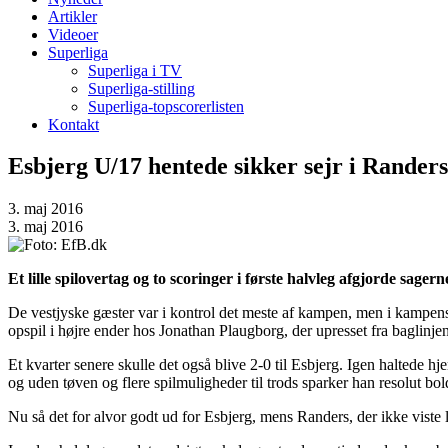
Artikler
Videoer
Superliga
Superliga i TV
Superliga-stilling
Superliga-topscorerlisten
Kontakt
Esbjerg U/17 hentede sikker sejr i Randers
3. maj 2016
3. maj 2016
Et lille spilovertag og to scoringer i første halvleg afgjorde sag
De vestjyske gæster var i kontrol det meste af kampen, men i kampens i
opspil i højre ender hos Jonathan Plaugborg, der upresset fra bagli
Et kvarter senere skulle det også blive 2-0 til Esbjerg. Igen haltede h
og uden tøven og flere spilmuligheder til trods sparker han resolut bo
Nu så det for alvor godt ud for Esbjerg, mens Randers, der ikke viste l