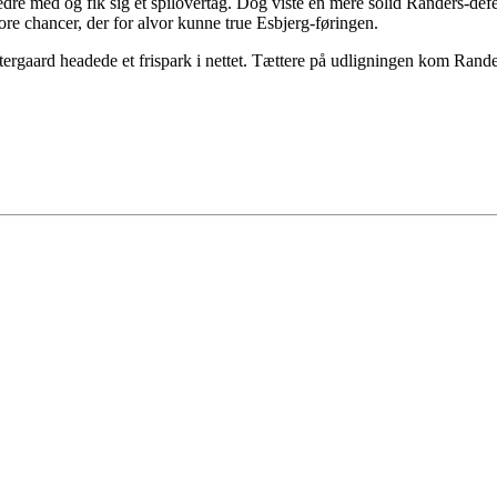
dre med og fik sig et spilovertag. Dog viste en mere solid Randers-defe
tore chancer, der for alvor kunne true Esbjerg-føringen.
rgaard headede et frispark i nettet. Tættere på udligningen kom Randers