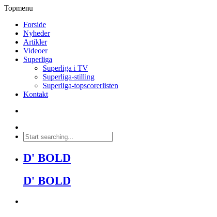
Topmenu
Forside
Nyheder
Artikler
Videoer
Superliga
Superliga i TV
Superliga-stilling
Superliga-topscorerlisten
Kontakt
D' BOLD
D' BOLD