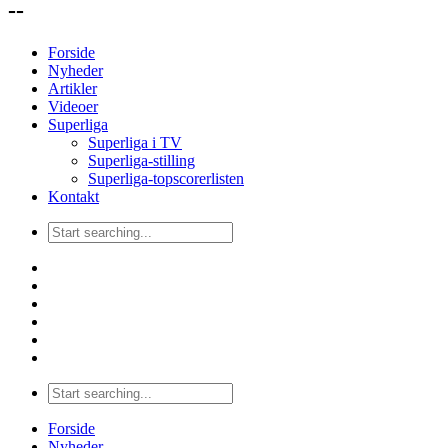
--
Forside
Nyheder
Artikler
Videoer
Superliga
Superliga i TV
Superliga-stilling
Superliga-topscorerlisten
Kontakt
Forside
Nyheder