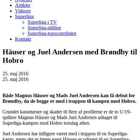
Artikler
Videoer
Superliga
Superliga i TV
Superliga-stilling
Superliga-topscorerlisten
Kontakt
Häuser og Juel Andersen med Brøndby til
Hobro
25. maj 2016
25. maj 2016
Både Magnus Häuser og Mads Juel Andersen kan få debut for
Brøndby, da de begge er med i truppen til kampen mod Hobro.
Grundet karantæner og skader til flere af profilerne er de to U/19-
spillere Magnus Häuser og Mads Juel Andersen udtaget til
Superliga-kampen mod Hobro torsdag aften.
Juel Andersen har tidligere været med i truppen til en Superliga-
kamp, mens det er første gang Häuser er udtaget til en Superliga-