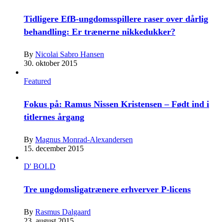
Tidligere EfB-ungdomsspillere raser over dårlig
behandling: Er trænerne nikkedukker?
By
Nicolai Sabro Hansen
30. oktober 2015
Featured
Fokus på: Ramus Nissen Kristensen – Født ind i
titlernes årgang
By
Magnus Monrad-Alexandersen
15. december 2015
D' BOLD
Tre ungdomsligatrænere erhverver P-licens
By
Rasmus Dalgaard
23. august 2015