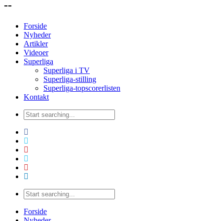
--
Forside
Nyheder
Artikler
Videoer
Superliga
Superliga i TV
Superliga-stilling
Superliga-topscorerlisten
Kontakt
Forside
Nyheder