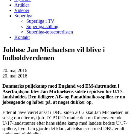
Artikler
Videoer
Superliga
Superliga i TV
Superliga-stilling
Superliga-topscorerlisten
Kontakt
Jobløse Jan Michaelsen vil blive i
fodboldverdenen
20. maj 2016
20. maj 2016
Danmarks puljekamp mod England ved EM-slutrunden i
Aserbajdsjan blev Jan Michaelsens sidste i spidsen for U/17-
landsholdet. Den tidligere AB- og
Panathinaikos-spiller er nu
jobsøgende og håber på, at noget dukker op.
Efter at have været ansat i DBU siden 2012 skal Jan Michaelsen nu
se sig om efter nyt job. D’ BOLD mødte den nu forhenværende
U/17-landstræner efter hans sidste kamp med landets bedste U/17-
spillere, hvor han gjorde det klart, at skilsmissen med DBU er alt
andet end ulykkelig: