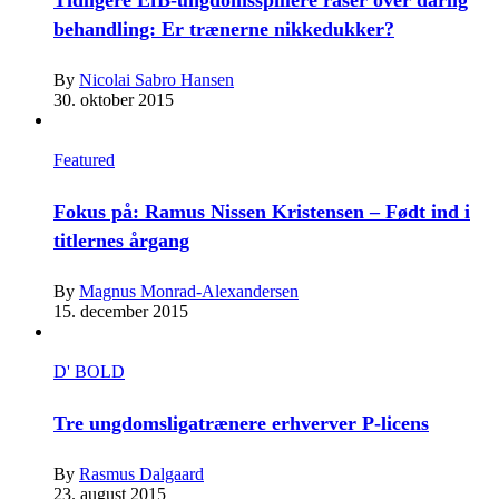
behandling: Er trænerne nikkedukker?
By
Nicolai Sabro Hansen
30. oktober 2015
Featured
Fokus på: Ramus Nissen Kristensen – Født ind i
titlernes årgang
By
Magnus Monrad-Alexandersen
15. december 2015
D' BOLD
Tre ungdomsligatrænere erhverver P-licens
By
Rasmus Dalgaard
23. august 2015