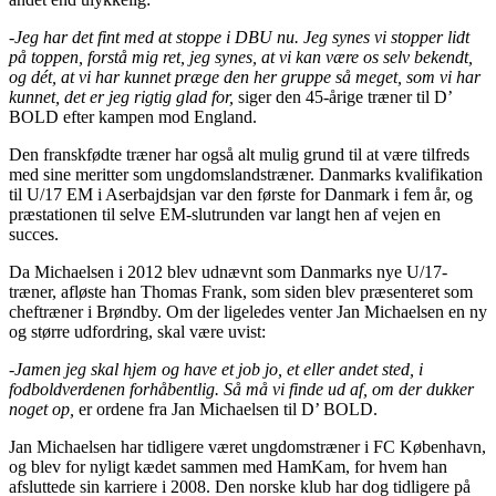
-Jeg har det fint med at stoppe i DBU nu. Jeg synes vi stopper lidt
på toppen, forstå mig ret, jeg synes, at vi kan være os selv bekendt,
og dét, at vi har kunnet præge den her gruppe så meget, som vi har
kunnet, det er jeg rigtig glad for,
siger den 45-årige træner til D’
BOLD efter kampen mod England.
Den franskfødte træner har også alt mulig grund til at være tilfreds
med sine meritter som ungdomslandstræner. Danmarks kvalifikation
til U/17 EM i Aserbajdsjan var den første for Danmark i fem år, og
præstationen til selve EM-slutrunden var langt hen af vejen en
succes.
Da Michaelsen i 2012 blev udnævnt som Danmarks nye U/17-
træner, afløste han Thomas Frank, som siden blev præsenteret som
cheftræner i Brøndby. Om der ligeledes venter Jan Michaelsen en ny
og større udfordring, skal være uvist:
-Jamen jeg skal hjem og have et job jo, et eller andet sted, i
fodboldverdenen forhåbentlig. Så må vi finde ud af, om der dukker
noget op,
er ordene fra Jan Michaelsen til D’ BOLD.
Jan Michaelsen har tidligere været ungdomstræner i FC København,
og blev for nyligt kædet sammen med HamKam, for hvem han
afsluttede sin karriere i 2008. Den norske klub har dog tidligere på