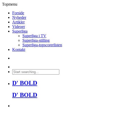
Topmenu
Forside
Nyheder
Artikler
Videoer
Superliga
Superliga i TV
Superliga-stilling
Superliga-topscorerlisten
Kontakt
D' BOLD
D' BOLD