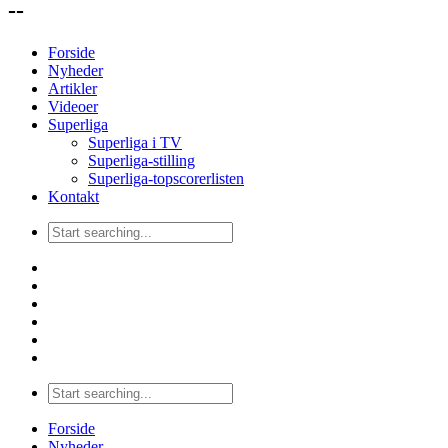
--
Forside
Nyheder
Artikler
Videoer
Superliga
Superliga i TV
Superliga-stilling
Superliga-topscorerlisten
Kontakt
Forside
Nyheder