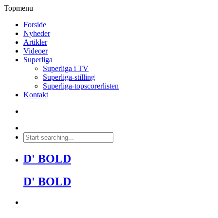
Topmenu
Forside
Nyheder
Artikler
Videoer
Superliga
Superliga i TV
Superliga-stilling
Superliga-topscorerlisten
Kontakt
D' BOLD
D' BOLD