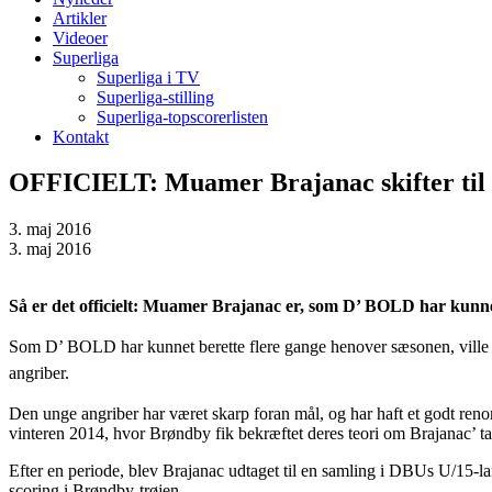
Artikler
Videoer
Superliga
Superliga i TV
Superliga-stilling
Superliga-topscorerlisten
Kontakt
OFFICIELT: Muamer Brajanac skifter til
3. maj 2016
3. maj 2016
Så er det officielt: Muamer Brajanac er, som D’ BOLD har kunnet
Som D’ BOLD har kunnet berette flere gange henover sæsonen, ville
angriber.
Den unge angriber har været skarp foran mål, og har haft et godt ren
vinteren 2014, hvor Brøndby fik bekræftet deres teori om Brajanac’ tal
Efter en periode, blev Brajanac udtaget til en samling i DBUs U/15-la
scoring i Brøndby-trøjen.