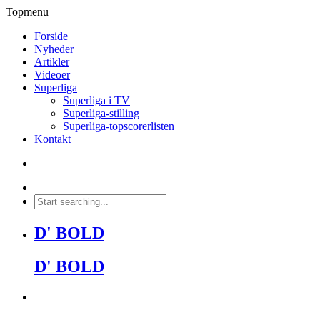
Topmenu
Forside
Nyheder
Artikler
Videoer
Superliga
Superliga i TV
Superliga-stilling
Superliga-topscorerlisten
Kontakt
D' BOLD
D' BOLD