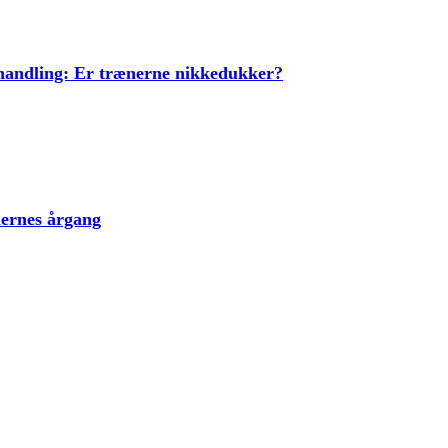
ehandling: Er trænerne nikkedukker?
lernes årgang