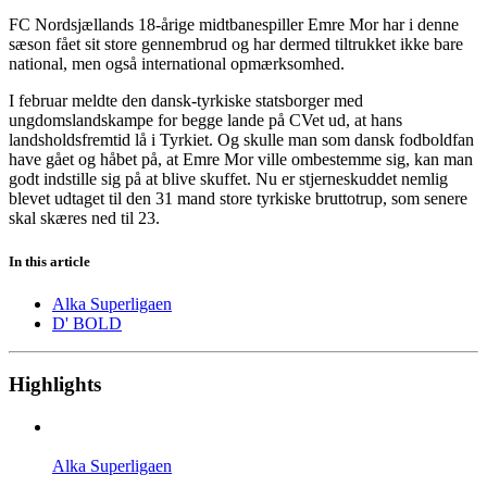
FC Nordsjællands 18-årige midtbanespiller Emre Mor har i denne
sæson fået sit store gennembrud og har dermed tiltrukket ikke bare
national, men også international opmærksomhed.
I februar meldte den dansk-tyrkiske statsborger med
ungdomslandskampe for begge lande på CVet ud, at hans
landsholdsfremtid lå i Tyrkiet. Og skulle man som dansk fodboldfan
have gået og håbet på, at Emre Mor ville ombestemme sig, kan man
godt indstille sig på at blive skuffet. Nu er stjerneskuddet nemlig
blevet udtaget til den 31 mand store tyrkiske bruttotrup, som senere
skal skæres ned til 23.
In this article
Alka Superligaen
D' BOLD
Highlights
Alka Superligaen