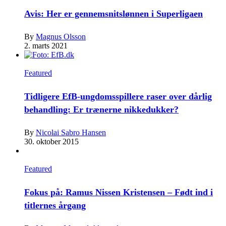
Avis: Her er gennemsnitslønnen i Superligaen
By
Magnus Olsson
2. marts 2021
Featured
Tidligere EfB-ungdomsspillere raser over dårlig
behandling: Er trænerne nikkedukker?
By
Nicolai Sabro Hansen
30. oktober 2015
Featured
Fokus på: Ramus Nissen Kristensen – Født ind i
titlernes årgang