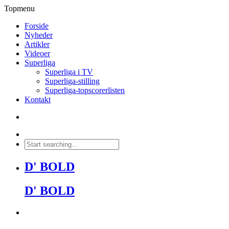
Topmenu
Forside
Nyheder
Artikler
Videoer
Superliga
Superliga i TV
Superliga-stilling
Superliga-topscorerlisten
Kontakt
D' BOLD
D' BOLD