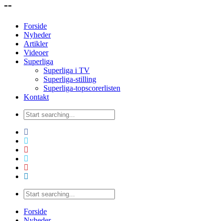
--
Forside
Nyheder
Artikler
Videoer
Superliga
Superliga i TV
Superliga-stilling
Superliga-topscorerlisten
Kontakt
Forside
Nyheder