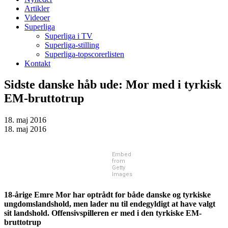
Artikler
Videoer
Superliga
Superliga i TV
Superliga-stilling
Superliga-topscorerlisten
Kontakt
Sidste danske håb ude: Mor med i tyrkisk
EM-bruttotrup
18. maj 2016
18. maj 2016
Embed
from
Getty
Images
18-årige Emre Mor har optrådt for både danske og tyrkiske
ungdomslandshold, men lader nu til endegyldigt at have valgt
sit landshold. Offensivspilleren er med i den tyrkiske EM-
bruttotrup